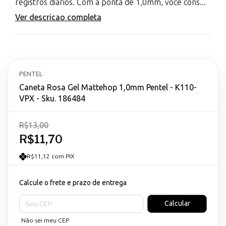
registros diários. Com a ponta de 1,0mm, você cons...
Ver descricao completa
PENTEL
Caneta Rosa Gel Mattehop 1,0mm Pentel - K110-
VPX - Sku. 186484
R$13,00
R$11,70
R$11,12 com PIX
Calcule o frete e prazo de entrega
Entregas para o CEP:
Calcular
Não sei meu CEP