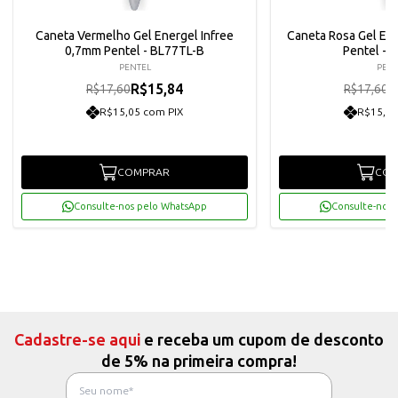
Caneta Vermelho Gel Energel Infree
Caneta Rosa Gel En
0,7mm Pentel - BL77TL-B
Pentel - 
PENTEL
PENT
R$15,84
R
R$17,60
R$17,60
R$15,05 com PIX
R$15,05
COMPRAR
COM
Consulte-nos pelo WhatsApp
Consulte-nos 
Cadastre-se aqui
e receba um cupom de desconto
de 5% na primeira compra!