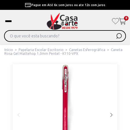
Pague em Até 6x sem juros ou ate 12x com juros
0
Início
>
Papelaria Escolar Escritorio
>
Canetas Esferográfica
>
Caneta
Rosa Gel Mattehop 1,0mm Pentel - K110-VPX