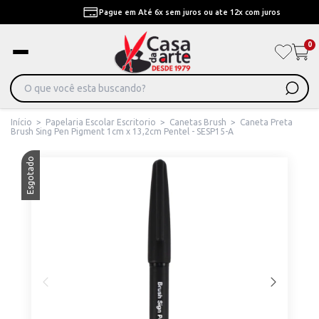
Pague em Até 6x sem juros ou ate 12x com juros
0
Início
>
Papelaria Escolar Escritorio
>
Canetas Brush
>
Caneta Preta
Brush Sing Pen Pigment 1cm x 13,2cm Pentel - SESP15-A
Esgotado