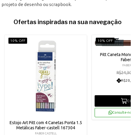
projeto de desenho ou scrapbook.
Ofertas inspiradas na sua navegação
10% OFF
10% OFF
Pitt Caneta Monoc
Faber-c
FABER C
R
R$24,30
R$20,78
COM
Consulte-nos 
Estojo Art Pitt com 4 Canetas Ponta 1.5
Metálicas Faber-castell 167304
FABER CASTELL