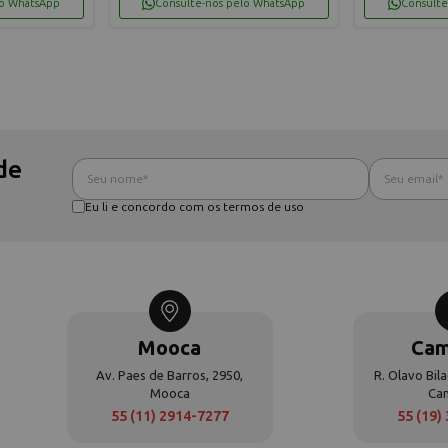
lo WhatsApp
Consulte-nos pelo WhatsApp
Consulte
de
Eu li e concordo com os termos de uso
Mooca
Cam
Av. Paes de Barros, 2950,
R. Olavo Bila
Mooca
Ca
55 (11) 2914-7277
55 (19)