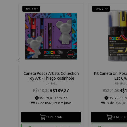
10% OFF
10% OFF
i-Ball
Caneta Posca Artists Collection
Kit Caneta Uni Po
a 10mm
Toy Art - Thiago Rosinhole
Est C/
50
UNIBALL
UNIBALL
R$189,27
R$1
R$210,30
R$201,50
R$179,81 com PIX
R$172,28 c
3
x
de
R$63,09
sem juros
3
x
de
R$60,45
COMPRAR
SEM EST