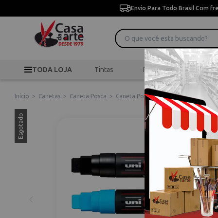
Envio Para Todo Brasil Com fr
TODA LOJA
Tintas
Pincéis
Desen
Início
>
Canetas
>
Caneta Posca
>
Caneta Posca Uni Ball Extra Larga P
Esgotado