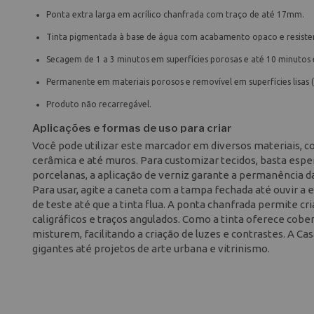
Ponta extra larga em acrílico chanfrada com traço de até 17mm.
Tinta pigmentada à base de água com acabamento opaco e resisten
Secagem de 1 a 3 minutos em superfícies porosas e até 10 minutos em
Permanente em materiais porosos e removível em superfícies lisas
Produto não recarregável.
Aplicações e formas de uso para criar
Você pode utilizar este marcador em diversos materiais, com
cerâmica e até muros. Para customizar tecidos, basta espe
porcelanas, a aplicação de verniz garante a permanência da
Para usar, agite a caneta com a tampa fechada até ouvir a
de teste até que a tinta flua. A ponta chanfrada permite c
caligráficos e traços angulados. Como a tinta oferece cob
misturem, facilitando a criação de luzes e contrastes. A Cas
gigantes até projetos de arte urbana e vitrinismo.