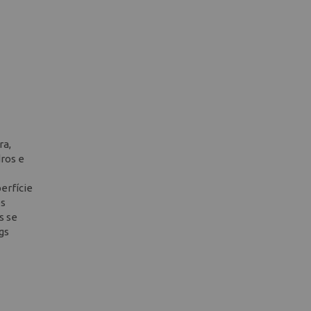
ra,
dros e
erfície
os
s se
gs