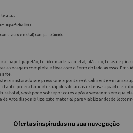
te à luz.
 superfícies lisas.
 (como vidro e metal) com pano úmido.
o papel, papelão, tecido, madeira, metal, plástico, telas de pintu
rar a secagem completa e fixar com o ferro do lado avesso. Em vi
 arte.
 esfera misturadora e pressione a ponta verticalmente em uma sup
riar tanto preenchimentos rápidos de áreas extensas quanto efeit
ertura total, você pode sobrepor cores após a secagem sem que ela
a da Arte disponibiliza este material para viabilizar desde letterin
Ofertas inspiradas na sua navegação