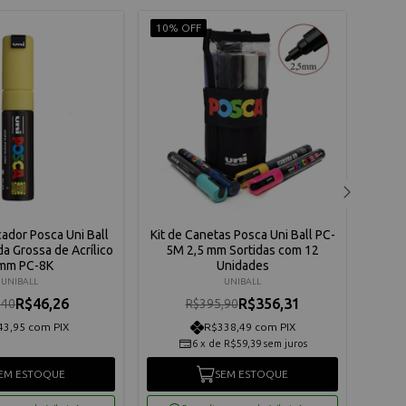
10% OFF
10% 
ador Posca Uni Ball
Kit de Canetas Posca Uni Ball PC-
Canet
a Grossa de Acrílico
5M 2,5 mm Sortidas com 12
Pont
mm PC-8K
Unidades
0,7
UNIBALL
UNIBALL
R$46,26
R$356,31
,40
R$395,90
43,95 com PIX
R$338,49 com PIX
6
x
de
R$59,39
sem juros
EM ESTOQUE
SEM ESTOQUE