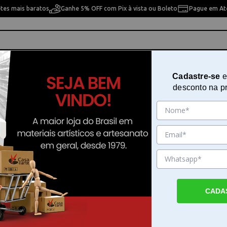
etes mais baratos
Ganhe 5% OFF com Pix à vista ou Boleto
Pague em Até
ho
Cavaletes
Pintura Artística
Pintura Artesan
Cadastre-se
e
desconto na p
onta Extra Grossa em Acrílico 15mm PC-17K
Caneta Posca Uni Ball Extra Lar
Extra Grossa em Acrílico 15mm 
Sku. 15195
Detalhes do Produto
CADA
Caneta Posca Uni Ball Extra Larga Ponta Ex
em Acrílico 15mm A Caneta Posca Uni Ball 
Ponta Extra Grossa em Acrílico 15mm é a 