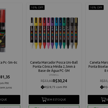
10% OFF
10% OFF
sca Pc-5m-6c
Caneta Marcador Posca Uni-Ball
Caneta Marc
6
Ponta Cônica Média 2,5mm à
Ponta Biselad
Base de Água PC-5M
8 
UNIBALL
81,35
R$30,24
R$33,60
R$51
om PIX
R$28,73 com PIX
R$
sem juros
OQUE
SEM ESTOQUE
S