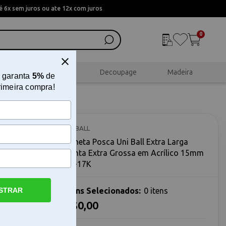
 6x sem juros ou ate 12x com juros
0
al
Scrapbook
Decoupage
Madeira
 garanta
5%
de
rimeira compra!
ga Ponta
UNIBALL
PC-17K
Caneta Posca Uni Ball Extra Larga
Ponta Extra Grossa em Acrílico 15mm
PC-17K
STRAR
Itens Selecionados:
0 itens
R$0,00
tra Grossa
Extra Larga
ferramenta