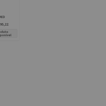
RED
95,22
oduto
sponível