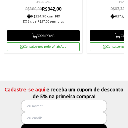
SPEEDBALL
PLATI
R$342,00
R
R$380,00
R$87,78
R$324,90 com PIX
R$75,05
6
x
de
R$57,00
sem juros
COMPRAR
COM
Consulte-nos pelo WhatsApp
Consulte-nos 
Cadastre-se aqui
e receba um cupom de desconto
de 5% na primeira compra!