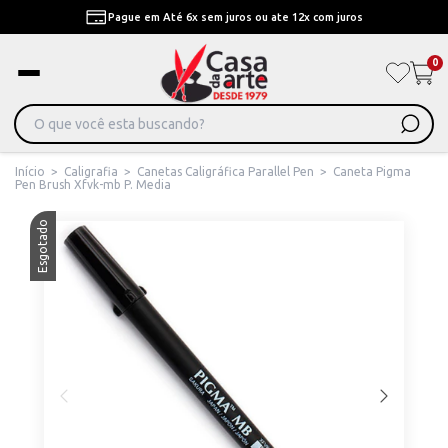
Pague em Até 6x sem juros ou ate 12x com juros
0
Início
>
Caligrafia
>
Canetas Caligráfica Parallel Pen
>
Caneta Pigma
Pen Brush Xfvk-mb P. Media
Esgotado