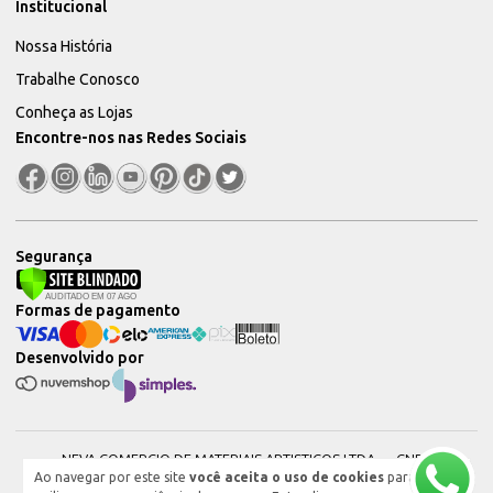
Institucional
Nossa História
Trabalhe Conosco
Conheça as Lojas
Encontre-nos nas Redes Sociais
Segurança
Formas de pagamento
Desenvolvido por
NEVA COMERCIO DE MATERIAIS ARTISTICOS LTDA — CNPJ:
Ao navegar por este site
você aceita o uso de cookies
para
51604544000101 © 2026. Todos os direitos reservados.