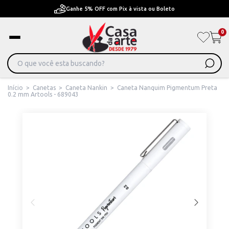
ta ou Boleto
Pague em Até 6x sem juros ou ate 12x
0
Início
>
Canetas
>
Caneta Nankin
>
Caneta Nanquim Pigmentum Preta
0.2 mm Artools - 689043