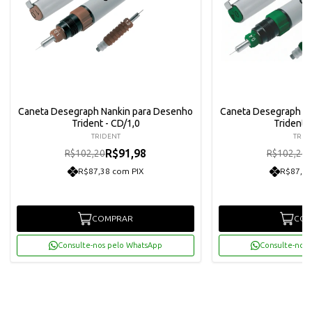
Caneta Desegraph Nankin para Desenho
Caneta Desegraph N
Trident - CD/1,0
Trident -
TRIDENT
TRID
R$91,98
R$102,20
R$102,20
R$87,38 com PIX
R$87,38
COMPRAR
COM
Consulte-nos pelo WhatsApp
Consulte-nos 