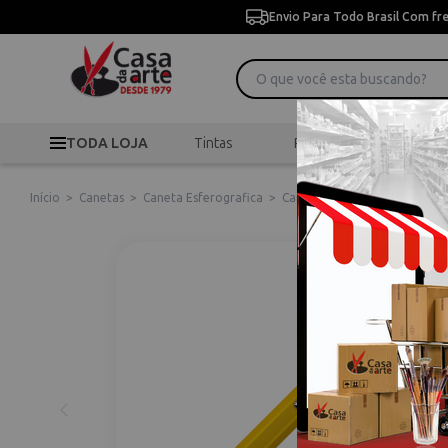
Envio Para Todo Brasil Com fr
TODA LOJA
Tintas
Pincéis
Desen
Início
>
Canetas
>
Caneta Esferografica
>
Caneta Esferográfica Carand