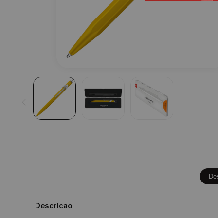
De
Descricao