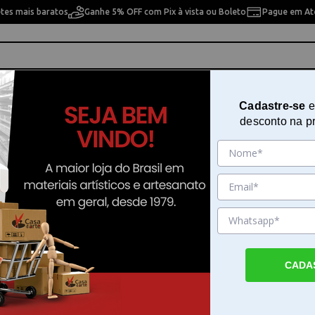
etes mais baratos
Ganhe 5% OFF com Pix à vista ou Boleto
Pague em Até
ho
Cavaletes
Pintura Artística
Pintura Artesan
Cadastre-se
e
desconto na p
ache Colormat-x Yellow 849743
Caneta Esferográfica Carandach
Colormat-x Yellow 849743
Sku. 189253
Detalhes do Produto
CADA
Caneta esferográfica Carandache Colormat
caneta esferográfica Carandache Colormat-
faz parte de uma coleção vibrante que traz