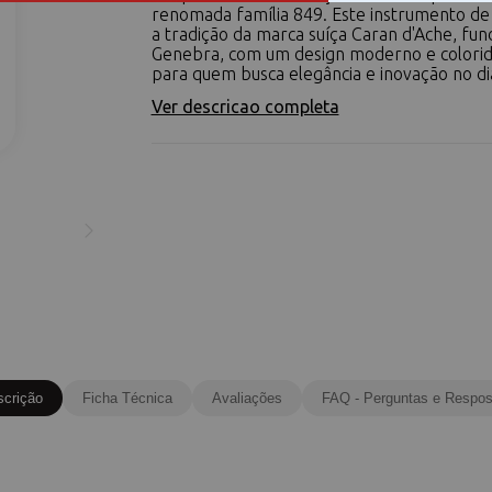
renomada família 849. Este instrumento de 
a tradição da marca suíça Caran d'Ache, fu
Genebra, com um design moderno e colorido
para quem busca elegância e inovação no dia a
Ver descricao completa
scrição
Ficha Técnica
Avaliações
FAQ - Perguntas e Respos