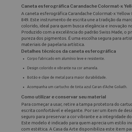
Caneta esferográfica Carandache Colormat-x Yel
A caneta esferográfica Carandache Colormat-x Yellow f
849. Este instrumento de escrita une a tradição da ma
colorido, ideal para quem busca elegância e inovação no 
Produzido com a excelência do padrão Swiss Made, o p
pureza dos pigmentos. É uma escolha segura para artist
materiais de papelaria artística.
Detalhes técnicos da caneta esferográfica
Corpo fabricado em alumínio leve e resistente.
Design colorido e vibrante na cor amarela.
Botão e clipe de metal para maior durabilidade.
Acompanha um cartucho de tinta azul Caran d'Ache Goliath.
Como utilizar e conservar seu material
Para começar a usar, retire a tampa protetora do cart
escrita confortável e elegante. Por ser um item de 
seguro para preservar a cor vibrante e a integridade d
Este modelo é indicado para quem aprecia um estilo i
com estética. A Casa da Arte disponibiliza este item p