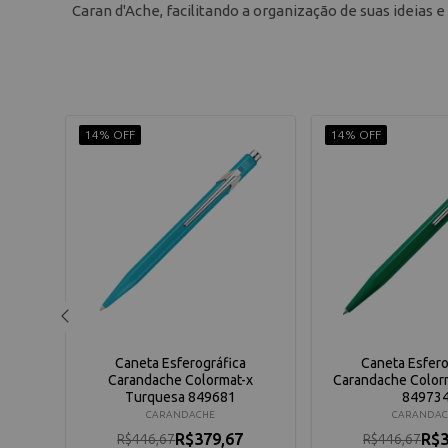
Caran d'Ache, facilitando a organização de suas ideias 
14% OFF
14% OFF
a
Caneta Esferográfica
Caneta Esfero
Red
Carandache Colormat-x
Carandache Color
Turquesa 849681
84973
CARANDACHE
CARANDAC
R$379,67
R$3
R$446,67
R$446,67