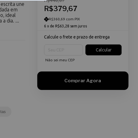
R$446,67
escrita une
R$379,67
ndada em
, ideal
R$360,69 com PIX
 dia. ...
6
x de
R$63,28
sem juros
Calcule o frete e prazo de entrega
Entregas para o CEP:
Calcular
Não sei meu CEP
tas