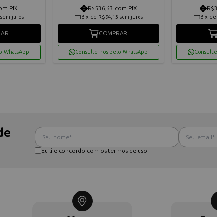
om PIX
R$536,53 com PIX
R$3
sem juros
6
x
de
R$94,13
sem juros
6
x
d
RAR
COMPRAR
lo WhatsApp
Consulte-nos pelo WhatsApp
Consulte
de
Eu li e concordo com os termos de uso