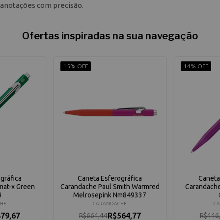
e anotações com precisão.
Ofertas inspiradas na sua navegação
15% OFF
14% OFF
gráfica
Caneta Esferográfica
Caneta
mat-x Green
Carandache Paul Smith Warmred
Carandache
4
Melrosepink Nm849337
HE
CARANDACHE
C
79,67
R$564,77
R$664,44
R$446