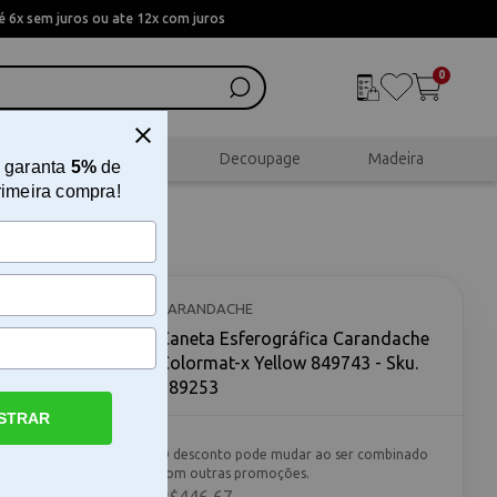
 6x sem juros ou ate 12x com juros
0
al
Scrapbook
Decoupage
Madeira
 garanta
5%
de
rimeira compra!
e
CARANDACHE
Caneta Esferográfica Carandache
Colormat-x Yellow 849743 - Sku.
189253
STRAR
-x Yellow A
O desconto pode mudar ao ser combinado
x Yellow
com outras promoções.
 frescor à