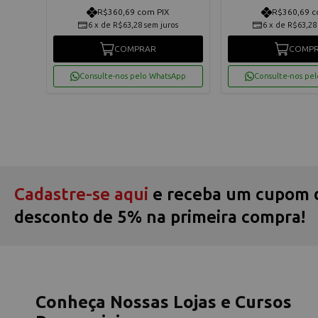
R$360,69 com PIX
R$360,69 c
os
6
x
de
R$63,28
sem juros
6
x
de
R$63,28
COMPRAR
COMP
App
Consulte-nos pelo WhatsApp
Consulte-nos pe
Cadastre-se aqui
e receba um cupom 
desconto de 5% na primeira compra!
Conheça Nossas Lojas e Cursos