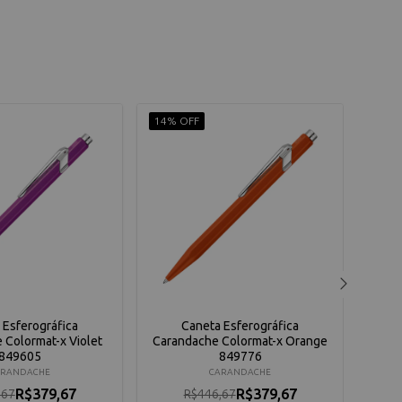
14% OFF
15% 
 Esferográfica
Caneta Esferográfica
 Colormat-x Violet
Carandache Colormat-x Orange
Cara
849605
849776
ARANDACHE
CARANDACHE
R$379,67
R$379,67
,67
R$446,67