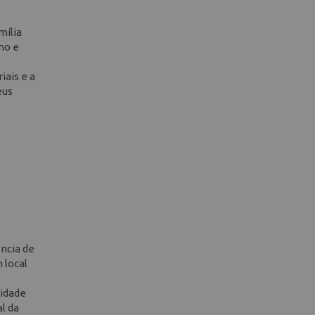
mília
no e
iais e a
eus
ncia de
 local
lidade
l da