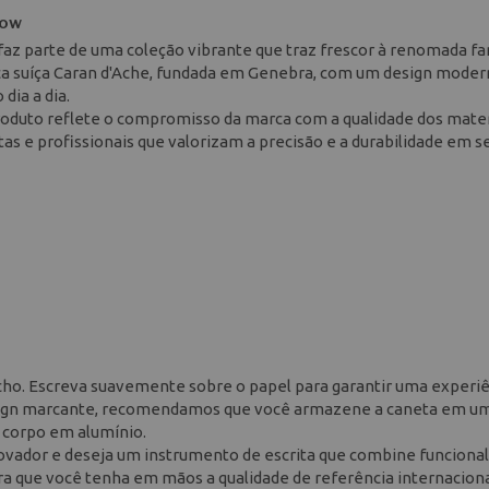
low
az parte de uma coleção vibrante que traz frescor à renomada fa
rca suíça Caran d'Ache, fundada em Genebra, com um design moder
dia a dia.
roduto reflete o compromisso da marca com a qualidade dos mater
as e profissionais que valorizam a precisão e a durabilidade em s
ucho. Escreva suavemente sobre o papel para garantir uma experiê
design marcante, recomendamos que você armazene a caneta em um
o corpo em alumínio.
novador e deseja um instrumento de escrita que combine funciona
ara que você tenha em mãos a qualidade de referência internaciona