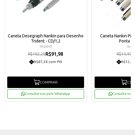
Caneta Desegraph Nankin para Desenho
Caneta Nankin Pig
Trident - CD/1,2
Ponta 0
TRIDENT
SAKU
R$91,98
R
R$102,20
R$14,40
R$87,38 com PIX
R$12,31
COMPRAR
COM
Consulte-nos pelo WhatsApp
Consulte-nos 