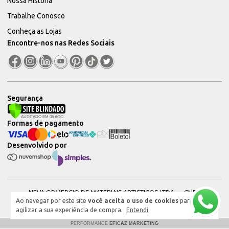
Nossa História
Trabalhe Conosco
Conheça as Lojas
Encontre-nos nas Redes Sociais
Segurança
Formas de pagamento
Desenvolvido por
NEVA COMERCIO DE MATERIAIS ARTISTICOS LTDA — CNPJ:
Ao navegar por este site
você aceita o uso de cookies
para
51604544000101 © 2026. Todos os direitos reservados.
agilizar a sua experiência de compra.
Entendi