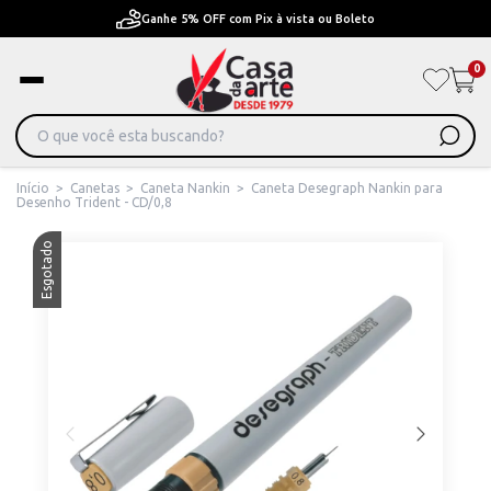
Ganhe 5% OFF com Pix à vista ou Boleto
0
Início
>
Canetas
>
Caneta Nankin
>
Caneta Desegraph Nankin para
Desenho Trident - CD/0,8
Esgotado