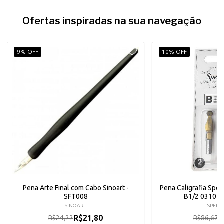
Ofertas inspiradas na sua navegação
9% OFF
10% OFF
Pena Arte Final com Cabo Sinoart -
Pena Caligrafia Spee
SFT008
B1/2 031010
SINOART
SPEED
R$21,80
R
R$24,22
R$86,67