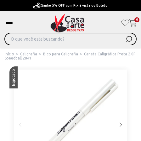
Pague em Até 6x sem juros ou ate 12x com juros
0
Início
>
Caligrafia
>
Bico para Caligrafia
>
Caneta Caligráfica Preta 2.0F
Speedball 2841
Esgotado