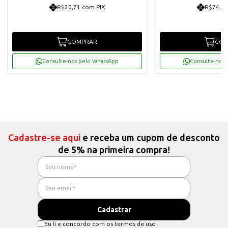
R$20,71 com PIX
R$74,10
COMPRAR
COM
Consulte-nos pelo WhatsApp
Consulte-nos 
Cadastre-se aqui
e receba um cupom de desconto
de 5% na primeira compra!
Eu li e concordo com os termos de uso