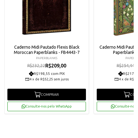
Caderno Midi Pautado Flexis Black
Caderno Midi Pauta
Moroccan Paperblanks - FB4443-7
Paperblanks
PAPERBLANKS
PAPERB
R$209,00
R
R$232,22
R$254,44
R$198,55 com PIX
R$217,5
4
x
de
R$52,25
sem juros
4
x
de
R$57
COMPRAR
COM
Consulte-nos pelo WhatsApp
Consulte-nos 