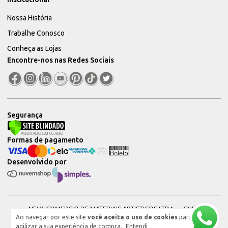
Nossa História
Trabalhe Conosco
Conheça as Lojas
Encontre-nos nas Redes Sociais
Segurança
Formas de pagamento
Desenvolvido por
NEVA COMERCIO DE MATERIAIS ARTISTICOS LTDA — CNPJ:
Ao navegar por este site
você aceita o uso de cookies
para
51604544000101 © 2026. Todos os direitos reservados.
agilizar a sua experiência de compra.
Entendi