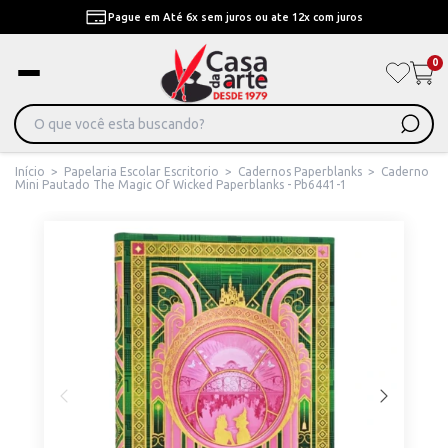
Pague em Até 6x sem juros ou ate 12x com juros
0
Início
>
Papelaria Escolar Escritorio
>
Cadernos Paperblanks
>
Caderno
Mini Pautado The Magic Of Wicked Paperblanks - Pb6441-1