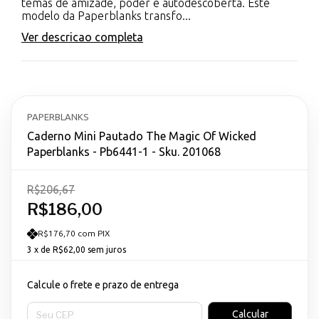
temas de amizade, poder e autodescoberta. Este
modelo da Paperblanks transfo...
Ver descricao completa
PAPERBLANKS
Caderno Mini Pautado The Magic Of Wicked
Paperblanks - Pb6441-1 - Sku. 201068
R$206,67
R$186,00
R$176,70 com PIX
3
x de
R$62,00
sem juros
Calcule o frete e prazo de entrega
Entregas para o CEP:
Calcular