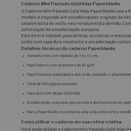
Caderno Mini Pautado Gold Inlay Paperblanks
O Caderno Mini Pautado Gold Inlay Paperblanks une a fu
modelo é inspirado em encadernações originais do sécu
característica do estilo neorrenascentista alemão. Com
sofisticação da encadernação europeia.
Este item é indicado para artistas, escritores e entusi
conta com capa dura resistente e encadernação costurad
Detalhes técnicos do caderno Paperblanks
Tamanho mini com medidas de 14 x 9,5 cm.
Papel interno com gramatura de 85 g/m².
Papel florestal sustentável e sem ácido, evitando o amarelame
Total de 208 páginas pautadas.
Capa dura com design Gold Inlay.
Encadernação costurada que permite a abertura total do cade
Marca Paperblanks, reconhecida pela união entre arte e excelê
Como utilizar o caderno em sua rotina criativa
Você pode utilizar o Caderno Mini Pautado Gold Inlay P