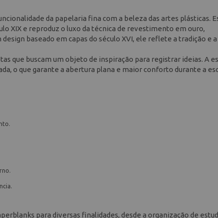
ncionalidade da papelaria fina com a beleza das artes plásticas. E
lo XIX e reproduz o luxo da técnica de revestimento em ouro,
 design baseado em capas do século XVI, ele reflete a tradição e a
astas que buscam um objeto de inspiração para registrar ideias. A e
a, o que garante a abertura plana e maior conforto durante a esc
nto.
rno.
ncia.
aperblanks para diversas finalidades, desde a organização de estu