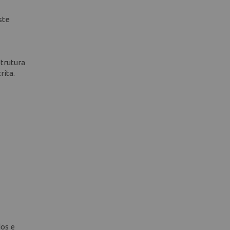
ste
strutura
rita.
dos e