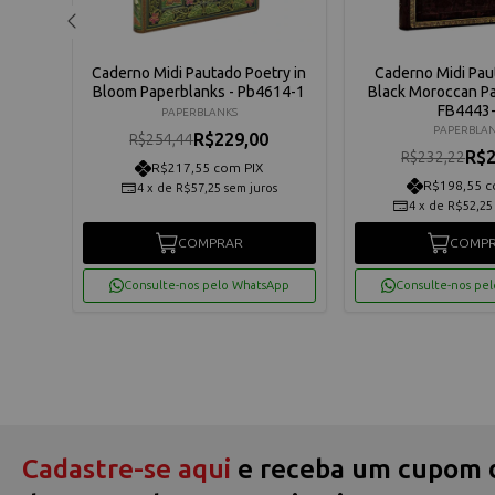
Paut
Caderno Midi Pautado Poetry in
Caderno Midi Pau
et
Bloom Paperblanks - Pb4614-1
Black Moroccan Pa
FB4443
PAPERBLANKS
PAPERBLA
R$229,00
R$254,44
R$2
R$232,22
R$217,55 com PIX
R$198,55 c
4
x
de
R$57,25
sem juros
os
4
x
de
R$52,25
COMPRAR
COMP
App
Consulte-nos pelo WhatsApp
Consulte-nos pe
Cadastre-se aqui
e receba um cupom 