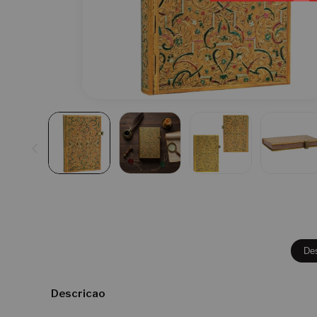
De
Descricao