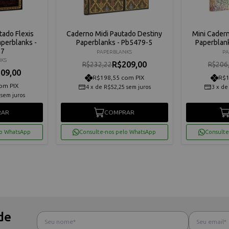
tado Flexis
Caderno Midi Pautado Destiny
Mini Cadern
perblanks -
Paperblanks - Pb5479-5
Paperblan
-7
PAPERBLANKS
PA
NKS
R$209,00
R$232,22
R$206
09,00
R$198,55 com PIX
R$1
om PIX
4
x
de
R$52,25
sem juros
3
x
d
sem juros
RAR
COMPRAR
lo WhatsApp
Consulte-nos pelo WhatsApp
Consulte
de