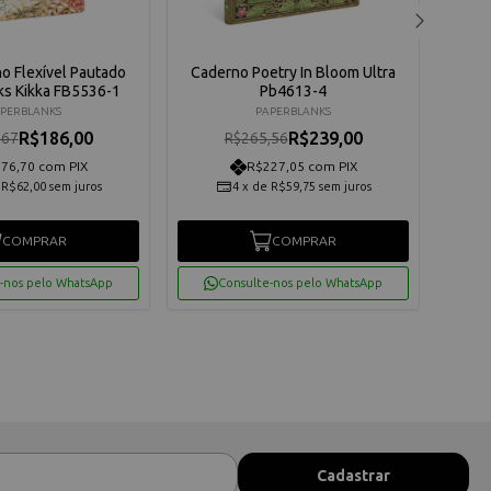
o Flexível Pautado
Caderno Poetry In Bloom Ultra
Cad
ks Kikka FB5536-1
Pb4613-4
P
PERBLANKS
PAPERBLANKS
R$186,00
R$239,00
,67
R$265,56
76,70 com PIX
R$227,05 com PIX
e
R$62,00
sem juros
4
x
de
R$59,75
sem juros
COMPRAR
COMPRAR
-nos pelo WhatsApp
Consulte-nos pelo WhatsApp