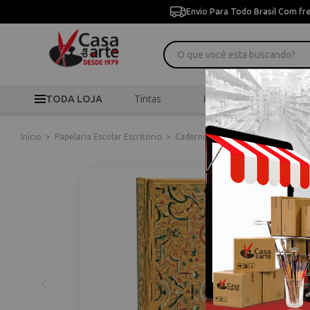
Envio Para Todo Brasil Com fr
TODA LOJA
Tintas
Pincéis
Desen
Início
>
Papelaria Escolar Escritorio
>
Cadernos Paperblanks
>
Caderno 