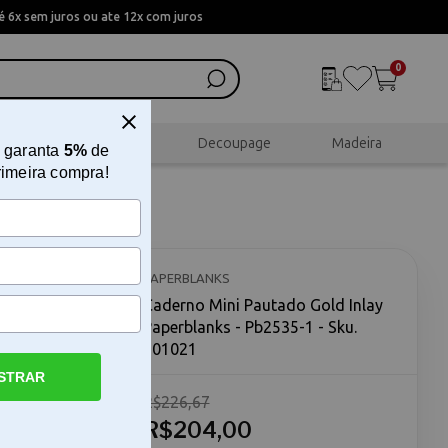
 6x sem juros ou ate 12x com juros
0
al
Scrapbook
Decoupage
Madeira
 garanta
5%
de
rimeira compra!
PAPERBLANKS
Caderno Mini Pautado Gold Inlay
Paperblanks - Pb2535-1 - Sku.
201021
STRAR
R$226,67
ks O
ks une a
R$204,00
za das artes