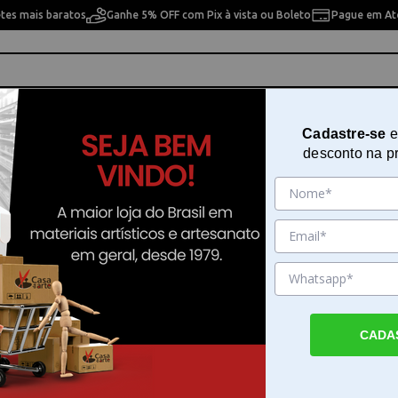
etes mais baratos
Ganhe 5% OFF com Pix à vista ou Boleto
Pague em Até
ho
Cavaletes
Pintura Artística
Pintura Artesan
Cadastre-se
e
desconto na p
Mini Pautado Gold Inlay Paperblanks - Pb2535-1
Caderno Mini Pautado Gold Inlay
Paperblanks - Pb2535-1
Sku. 201021
Detalhes do Produto
CADA
Caderno Mini Pautado Gold Inlay Paperblan
Caderno Mini Pautado Gold Inlay Paperblan
funcionalidade da papelaria fina com a bele