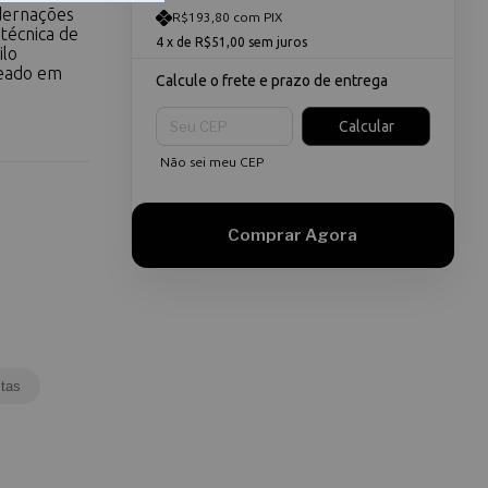
adernações
R$193,80 com PIX
 técnica de
4
x de
R$51,00
sem juros
ilo
seado em
Calcule o frete e prazo de entrega
Entregas para o CEP:
Calcular
Não sei meu CEP
tas