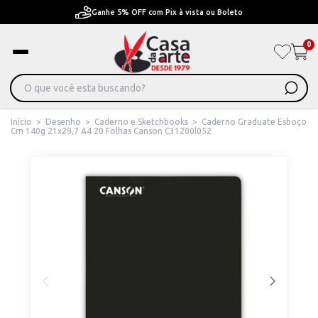
Pague em Até 6x sem juros ou ate 12x com juros
0
Início
>
Desenho
>
Caderno e Sketchbooks
>
Caderno Graduate Esboço
Cm 140g 21x29,7 A4 20 Folhas Canson C31200l052