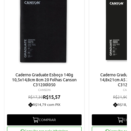
Caderno Graduate Esboço 140g
Caderno Gradua
10,5x14,8cm 8cm 20 Folhas Canson
14,8x21cm A5 20
C31200l050
C3120
CANSON
CAN
R$15,57
R
R$17,30
R$21,90
R$14,79 com PIX
R$18,72
COMPRAR
COM