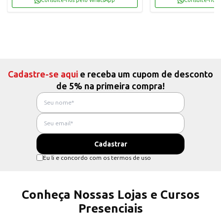
Consulte-nos pelo WhatsApp
Consulte-nos 
Cadastre-se aqui
e receba um cupom de desconto
de 5% na primeira compra!
Eu li e concordo com os termos de uso
Conheça Nossas Lojas e Cursos
Presenciais