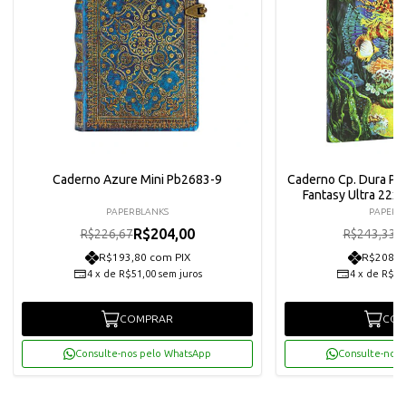
Caderno Azure Mini Pb2683-9
Caderno Cp. Dura Pa
Fantasy Ultra 22
PAPERBLANKS
PAPERB
R$204,00
R
R$226,67
R$243,33
R$193,80 com PIX
R$208,0
4
x
de
R$51,00
sem juros
4
x
de
R$54
COMPRAR
COM
Consulte-nos pelo WhatsApp
Consulte-nos 