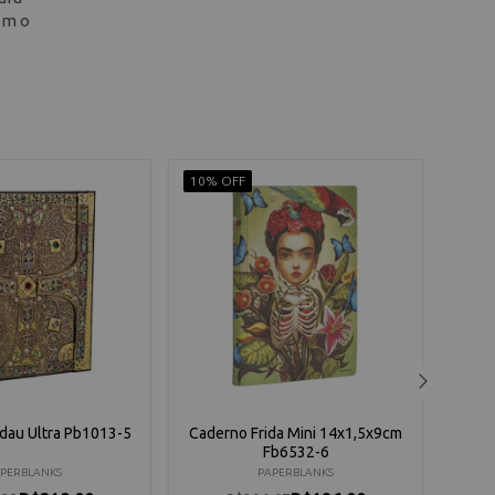
em o
10% OFF
9% O
dau Ultra Pb1013-5
Caderno Frida Mini 14x1,5x9cm
Cad
Fb6532-6
P
PERBLANKS
PAPERBLANKS