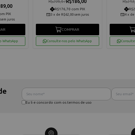
R$186,00
R$206,67
R$243
89,00
R$176,70 com PIX
R$2
om PIX
3
x
de
R$62,00
sem juros
4
x
d
sem juros
RAR
COMPRAR
lo WhatsApp
Consulte-nos pelo WhatsApp
Consulte
de
Eu li e concordo com os termos de uso