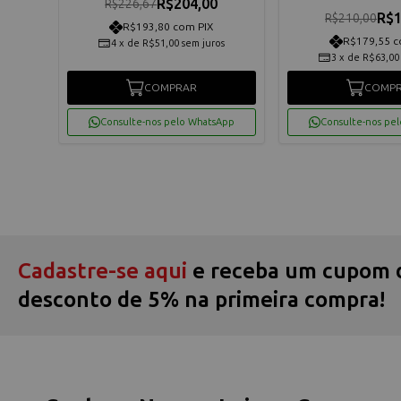
R$204,00
R$226,67
R$1
R$210,00
R$193,80 com PIX
R$179,55 c
os
4
x
de
R$51,00
sem juros
3
x
de
R$63,00
COMPRAR
COMP
App
Consulte-nos pelo WhatsApp
Consulte-nos pe
Cadastre-se aqui
e receba um cupom 
desconto de 5% na primeira compra!