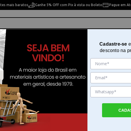
etes mais baratos
Ganhe 5% OFF com Pix à vista ou Boleto
Pague em Até
ho
Cavaletes
Pintura Artística
Pintura Artesan
Cadastre-se
e
desconto na p
rblanks Wildflower Song Lined Ultra 22x1x17cm Pbb9707-5
Caderno de Capa Dura Paperbla
Wildflower Song Lined Ultra 22
Pbb9707-5
Sku. 190659
CADA
Detalhes do Produto
Organize suas ideias com o caderno de capa