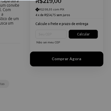
R$219,00
 capa dura
 um convite
al. Com
R$208,05 com PIX
 a
4
x de
R$54,75
sem juros
ístico de um
busca um
Calcule o frete e prazo de entrega
Entregas para o CEP:
Calcular
Não sei meu CEP
tas