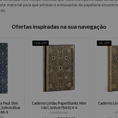
ste material para que artistas e entusiastas da papelaria encontr
tes.
Ofertas inspiradas na sua navegação
10% OFF
9% OFF
a Paut Slim
Caderno Lindau Paperblanks Mini
Caderno Lin
1,5x9cm Blue
14x1,5x9cm Fb6424-4
388-9
PAPERBLANKS
PA
NKS