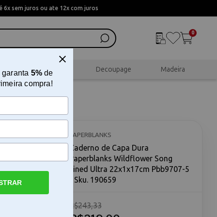
 6x sem juros ou ate 12x com juros
0
al
Scrapbook
Decoupage
Madeira
 garanta
5%
de
rimeira compra!
nks
x1x17cm
PAPERBLANKS
Caderno de Capa Dura
Paperblanks Wildflower Song
Lined Ultra 22x1x17cm Pbb9707-5
- Sku. 190659
STRAR
R$243,33
 dura