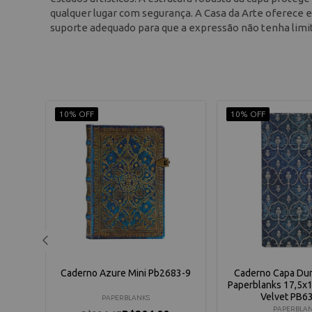
qualquer lugar com segurança. A Casa da Arte oferece e
suporte adequado para que a expressão não tenha limi
10% OFF
10% OFF
5x9cm
Caderno Azure Mini Pb2683-9
Caderno Capa Dur
Paperblanks 17,5x
Velvet PB6
PAPERBLANKS
PAPERBLA