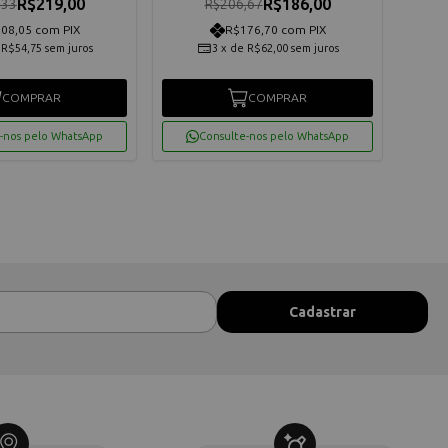
R$219,00
R$186,00
,33
R$206,67
08,05 com PIX
R$176,70 com PIX
e
R$54,75
sem juros
3
x
de
R$62,00
sem juros
COMPRAR
COMPRAR
-nos pelo WhatsApp
Consulte-nos pelo WhatsApp