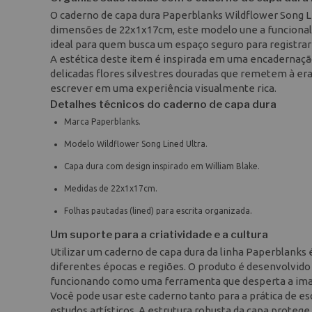
O caderno de capa dura Paperblanks Wildflower Song Li
dimensões de 22x1x17cm, este modelo une a funcionalida
ideal para quem busca um espaço seguro para registra
A estética deste item é inspirada em uma encadernaçã
delicadas flores silvestres douradas que remetem à er
escrever em uma experiência visualmente rica.
Detalhes técnicos do caderno de capa dura
Marca Paperblanks.
Modelo Wildflower Song Lined Ultra.
Capa dura com design inspirado em William Blake.
Medidas de 22x1x17cm.
Folhas pautadas (lined) para escrita organizada.
Um suporte para a criatividade e a cultura
Utilizar um caderno de capa dura da linha Paperblanks
diferentes épocas e regiões. O produto é desenvolvido
funcionando como uma ferramenta que desperta a imag
Você pode usar este caderno tanto para a prática de e
estudos artísticos. A estrutura robusta da capa proteg