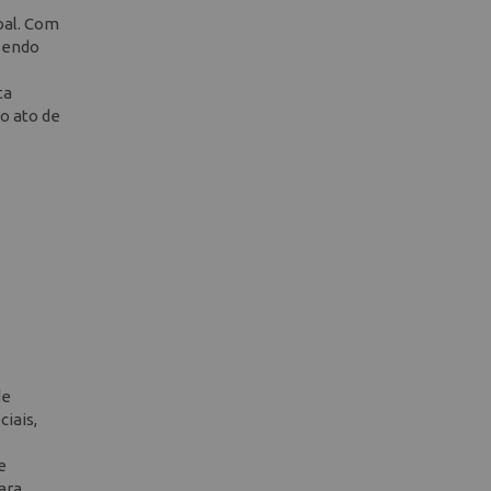
oal. Com
 sendo
ta
o ato de
de
iais,
e
ara