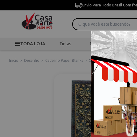
Envio Para Todo Brasil Com fr
TODA LOJA
Tintas
Pincéis
Desen
Início
>
Desenho
>
Caderno Paper Blanks
>
Caderno de Capa Dura Pape