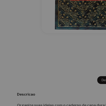
De
Descricao
Organize suas ideias com o caderno de capa dura