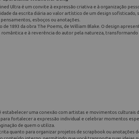
ned Ultra é um convite à expressão criativa e à organização pess
de da escrita diária ao valor artístico de um design sofisticado,
r pensamentos, esboços ou anotações.
o de 1893 da obra The Poems, de William Blake. O design apresen
a romântica e à reverência do autor pela natureza, transformando 
 é estabelecer uma conexão com artistas e movimentos culturais 
 para fortalecer a expressão individual e celebrar momentos espec
inação de quem o utiliza.
scrita quanto para organizar projetos de scrapbook ou anotações d
e o conteúdo interno, permitindo que você transporte suas ideias p