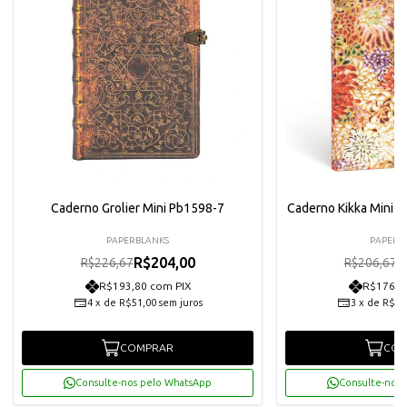
Caderno Grolier Mini Pb1598-7
Caderno Kikka Mini 
0
PAPERBLANKS
PAPERB
R$204,00
R
R$226,67
R$206,67
R$193,80 com PIX
R$176,7
4
x
de
R$51,00
sem juros
3
x
de
R$62
COMPRAR
COM
Consulte-nos pelo WhatsApp
Consulte-nos 