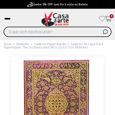
Ganhe 5% OFF com Pix à vista ou Boleto
0
Início
>
Desenho
>
Caderno Paper Blanks
>
Caderno de Capa Dura
Paperblanks The Orchard Lined Ultra 22x1x17cm Pb9644-3