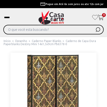
Pague em Até 6x sem juros ou ate 12x com juros
0
Início
>
Desenho
>
Caderno Paper Blanks
>
Caderno de Capa Dura
Paperblanks Destiny Mini 14x1,5x9cm Pb6378-0