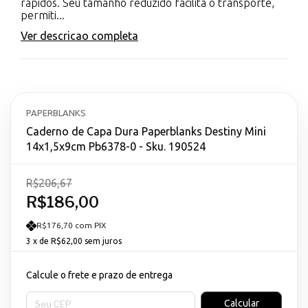
rápidos. Seu tamanho reduzido facilita o transporte,
permiti...
Ver descricao completa
PAPERBLANKS
Caderno de Capa Dura Paperblanks Destiny Mini
14x1,5x9cm Pb6378-0 - Sku. 190524
R$206,67
R$186,00
R$176,70 com PIX
3
x de
R$62,00
sem juros
Calcule o frete e prazo de entrega
Entregas para o CEP:
Calcular