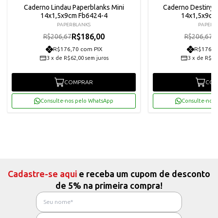
Caderno Lindau Paperblanks Mini
Caderno Destiny 
14x1,5x9cm Fb6424-4
14x1,5x9cm
PAPERBLANKS
PAPERB
R$186,00
R
R$206,67
R$206,67
R$176,70 com PIX
R$176,7
3
x
de
R$62,00
sem juros
3
x
de
R$62
COMPRAR
COM
Consulte-nos pelo WhatsApp
Consulte-nos 
Cadastre-se aqui
e receba um cupom de desconto
de 5% na primeira compra!