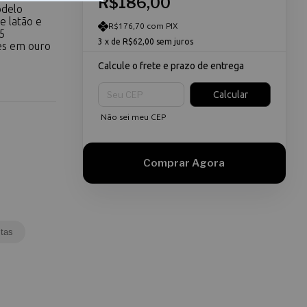
R$186,00
odelo
e latão e
R$176,70 com PIX
15
3
x de
R$62,00
sem juros
es em ouro
Calcule o frete e prazo de entrega
Entregas para o CEP:
Calcular
Não sei meu CEP
tas