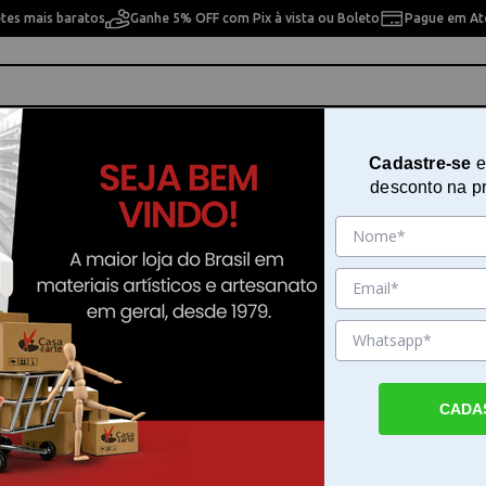
etes mais baratos
Ganhe 5% OFF com Pix à vista ou Boleto
Pague em Até
ho
Cavaletes
Pintura Artística
Pintura Artesan
Cadastre-se
e
desconto na p
rblanks Blue Luxe Mini 14x1,5x9cm Pb9593-4
Caderno de Capa Dura Paperblan
Luxe Mini 14x1,5x9cm Pb9593-4
Sku. 191518
Detalhes do Produto
CADA
Caderno de capa dura Paperblanks Blue Lu
caderno de capa dura Paperblanks Blue Lux
combina funcionalidade e referências histó