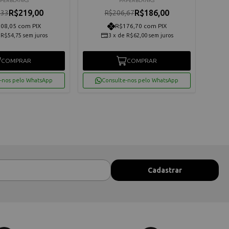
PERBLANKS
PAPERBLANKS
R$219,00
R$186,00
,33
R$206,67
08,05 com PIX
R$176,70 com PIX
e
R$54,75
sem juros
3
x
de
R$62,00
sem juros
COMPRAR
COMPRAR
-nos pelo WhatsApp
Consulte-nos pelo WhatsApp