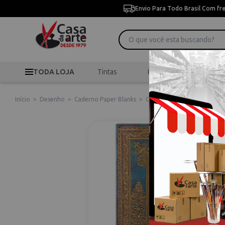
Envio Para Todo Brasil Com fr
TODA LOJA
Tintas
Pincéis
Desen
Início
>
Desenho
>
Caderno Paper Blanks
>
Caderno de Capa Dura Pape