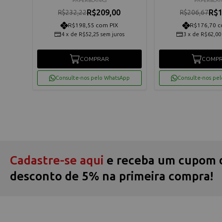
PAPERBLANKS
PAPERBLA
R$209,00
R$1
R$232,22
R$206,67
R$198,55 com PIX
R$176,70 c
os
4
x
de
R$52,25
sem juros
3
x
de
R$62,00
COMPRAR
COMP
App
Consulte-nos pelo WhatsApp
Consulte-nos pe
Cadastre-se aqui
e receba um cupom 
desconto de 5% na primeira compra!