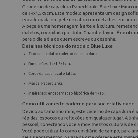
O caderno de capa dura Paperblanks Blue Luxe Mini co
de 14x1,5x9cm. Este modelo apresenta um design sofist
encadernada em pele de cabra com detalhes em ouro 
A peça é uma homenagem à arte e à cultura, remetendo
dialetos, compilada por John Chamberlayne. É um item 
para o dia a dia de quem escreve ou desenha.
Detalhes técnicos do modelo Blue Luxe
Tipo de produto: caderno de capa dura.
Dimensões: 14x1,5x9cm.
Cores da capa: azul e latão.
Marca: Paperblanks.
Inspiração: encadernação histórica de 1715.
Como utilizar este caderno para sua criatividade
Devido ao tamanho mini, este caderno de capa dura é i
rápidas, esboços ou reflexões em qualquer lugar. A li
pessoal, conectando você a movimentos culturais de di
Você pode utilizá-lo como um diário de campo, para a
seus pensamentos. A Casa da Arte oferece este materia