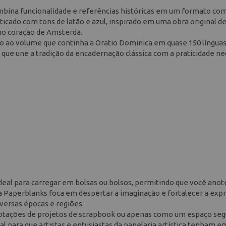
mbina funcionalidade e referências históricas em um formato co
icado com tons de latão e azul, inspirado em uma obra original d
no coração de Amsterdã.
 ao volume que continha a Oratio Dominica em quase 150 línguas
que une a tradição da encadernação clássica com a praticidade ne
deal para carregar em bolsas ou bolsos, permitindo que você anote
nha Paperblanks foca em despertar a imaginação e fortalecer a exp
versas épocas e regiões.
notações de projetos de scrapbook ou apenas como um espaço seg
l para que artistas e entusiastas da papelaria artística tenham 