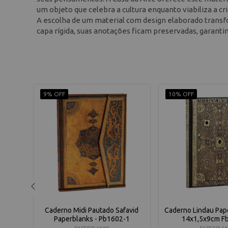
um objeto que celebra a cultura enquanto viabiliza a cr
A escolha de um material com design elaborado trans
capa rígida, suas anotações ficam preservadas, garantin
9% OFF
10% OFF
5x9cm
Caderno Midi Pautado Safavid
Caderno Lindau Pap
Paperblanks - Pb1602-1
14x1,5x9cm F