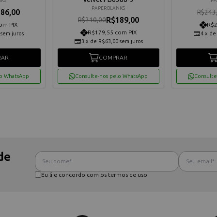
NKS
PA
PAPERBLANKS
86,00
R$243
R$189,00
R$210,00
om PIX
R$2
R$179,55 com PIX
sem juros
4
x
d
3
x
de
R$63,00
sem juros
RAR
COMPRAR
lo WhatsApp
Consulte-nos pelo WhatsApp
Consulte
de
Eu li e concordo com os termos de uso