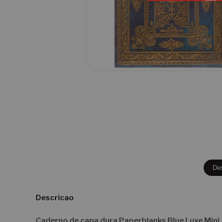
De
Descricao
Caderno de capa dura Paperblanks Blue Luxe Mini