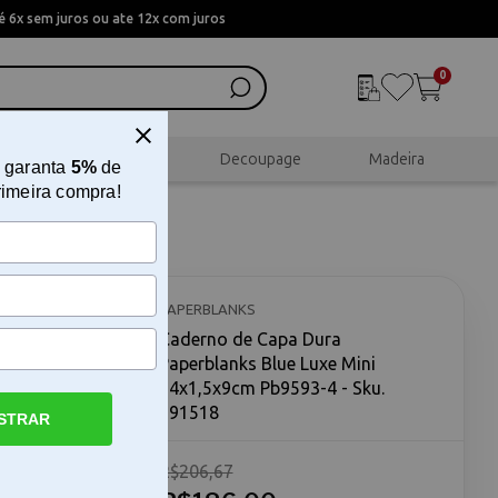
 6x sem juros ou ate 12x com juros
0
al
Scrapbook
Decoupage
Madeira
 garanta
5%
de
rimeira compra!
ks Blue
PAPERBLANKS
Caderno de Capa Dura
Paperblanks Blue Luxe Mini
14x1,5x9cm Pb9593-4 - Sku.
191518
STRAR
xe Mini O
R$206,67
e Mini
ricas em um