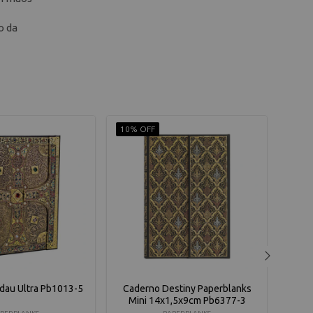
o da
10% OFF
10% 
dau Ultra Pb1013-5
Caderno Destiny Paperblanks
Cade
Mini 14x1,5x9cm Pb6377-3