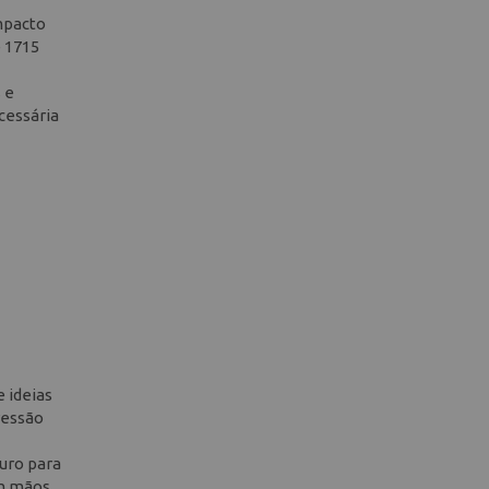
mpacto
e 1715
 e
cessária
 ideias
ressão
uro para
em mãos