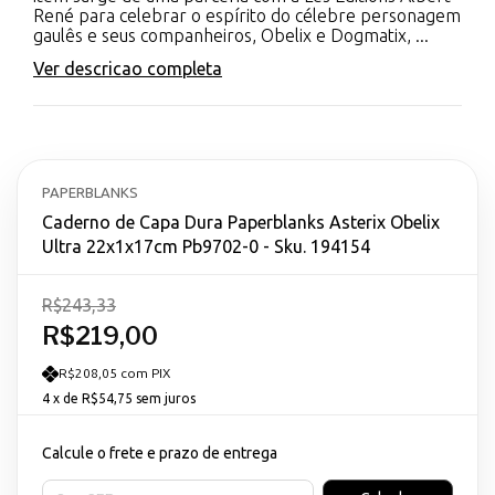
René para celebrar o espírito do célebre personagem
gaulês e seus companheiros, Obelix e Dogmatix, ...
Ver descricao completa
PAPERBLANKS
Caderno de Capa Dura Paperblanks Asterix Obelix
Ultra 22x1x17cm Pb9702-0 - Sku. 194154
R$243,33
R$219,00
R$208,05 com PIX
4
x de
R$54,75
sem juros
Calcule o frete e prazo de entrega
Entregas para o CEP: