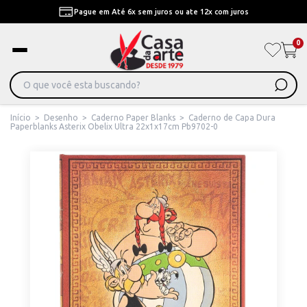
Pague em Até 6x sem juros ou ate 12x com juros
0
Início
>
Desenho
>
Caderno Paper Blanks
>
Caderno de Capa Dura
Paperblanks Asterix Obelix Ultra 22x1x17cm Pb9702-0