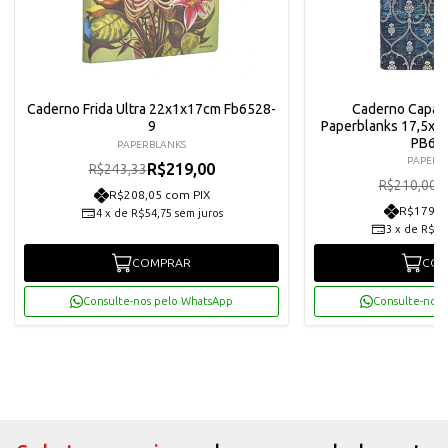
Caderno Frida Ultra 22x1x17cm Fb6528-
Caderno Capa D
9
Paperblanks 17,5x1
PB63
PAPERBLANKS
PAPERB
R$219,00
R$243,33
R
R$210,00
R$208,05 com PIX
R$179,5
4
x
de
R$54,75
sem juros
3
x
de
R$63
COMPRAR
COM
Consulte-nos pelo WhatsApp
Consulte-nos 