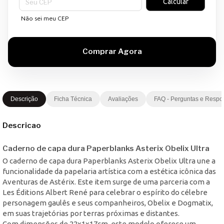
Calcular
Não sei meu CEP
Descrição
Ficha Técnica
Avaliações
FAQ - Perguntas e Respo
Descricao
Caderno de capa dura Paperblanks Asterix Obelix Ultra
O caderno de capa dura Paperblanks Asterix Obelix Ultra une a
funcionalidade da papelaria artística com a estética icônica das
Aventuras de Astérix. Este item surge de uma parceria com a
Les Éditions Albert René para celebrar o espírito do célebre
personagem gaulês e seus companheiros, Obelix e Dogmatix,
em suas trajetórias por terras próximas e distantes.
Com dimensões de 22x1x17cm, este modelo oferece um