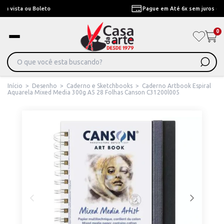
Pague em Até 6x sem juros ou ate 12x com juros
0
Início
>
Desenho
>
Caderno e Sketchbooks
>
Caderno Artbook Espiral
Aquarela Mixed Media 300g A5 28 Folhas Canson C31200l005