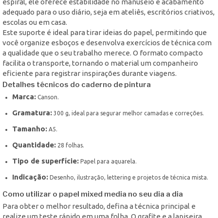
espiral, ele oferece estabilidade no manuseio e acabamento
adequado para o uso diário, seja em ateliês, escritórios criativos,
escolas ou em casa.
Este suporte é ideal para tirar ideias do papel, permitindo que
você organize esboços e desenvolva exercícios de técnica com
a qualidade que o seu trabalho merece. O formato compacto
facilita o transporte, tornando o material um companheiro
eficiente para registrar inspirações durante viagens.
Detalhes técnicos do caderno de pintura
Marca:
Canson.
Gramatura:
300 g, ideal para segurar melhor camadas e correções.
Tamanho:
A5.
Quantidade:
28 folhas.
Tipo de superfície:
Papel para aquarela.
Indicação:
Desenho, ilustração, lettering e projetos de técnica mista.
Como utilizar o papel mixed media no seu dia a dia
Para obter o melhor resultado, defina a técnica principal e
realize um teste rápido em uma folha. O grafite e a lapiseira