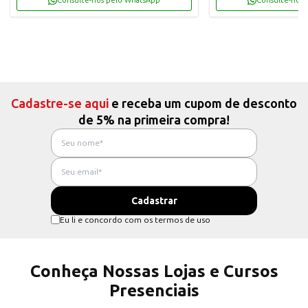
Consulte-nos pelo WhatsApp
Consulte-nos 
Cadastre-se aqui
e receba um cupom de desconto
de 5% na primeira compra!
Eu li e concordo com os termos de uso
Conheça Nossas Lojas e Cursos
Presenciais