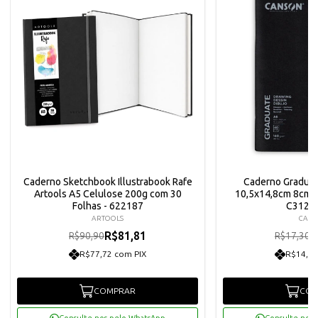
Caderno Sketchbook Illustrabook Rafe
Caderno Gradua
Artools A5 Celulose 200g com 30
10,5x14,8cm 8cm 
Folhas - 622187
C3120
ARTOOLS
CAN
R$81,81
R
R$90,90
R$17,30
R$77,72 com PIX
R$14,79
COMPRAR
COM