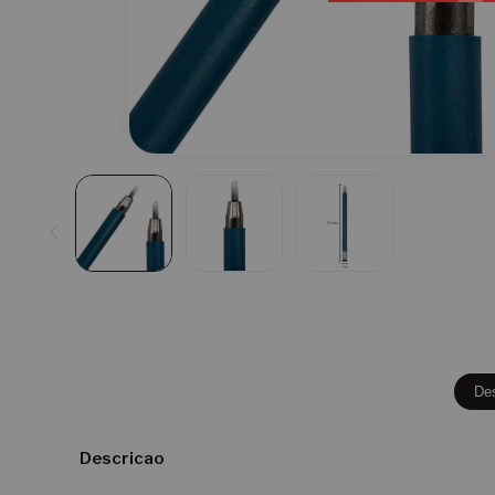
De
Descricao