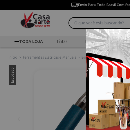
Envio Para Todo Brasil Com fr
TODA LOJA
Tintas
Pincéis
Desen
Início
>
Ferramentas Elétricas e Manuais
>
Boleadores
>
Boleador 118 0
Esgotado