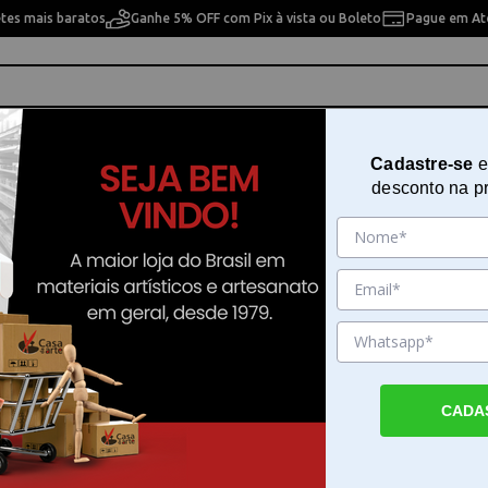
etes mais baratos
Ganhe 5% OFF com Pix à vista ou Boleto
Pague em Até
ho
Cavaletes
Pintura Artística
Pintura Artesan
Cadastre-se
e
desconto na p
3 Pontas Estreita
Boleador 118 03 Pontas Estreita
Sku. 15312
Detalhes do Produto
CADA
Boleador 118 03 Pontas Estreita para arte
Boleador 118 03 Pontas Estreita é uma fe
essencial para quem trabalha com modela
acabamentos detalhados. Este instrumento