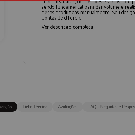
criar curvaturas, depressões e vincos com p
sendo fundamental para dar volume e real
peças produzidas manualmente. Seu design
pontas de diferen...
Ver descricao completa
scrição
Ficha Técnica
Avaliações
FAQ - Perguntas e Respos