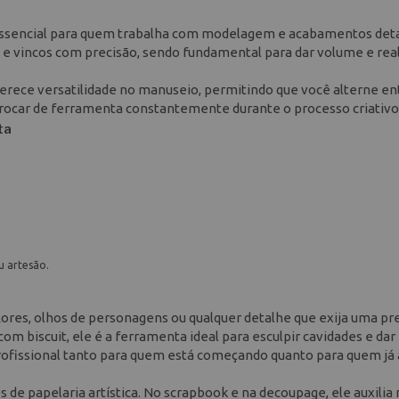
essencial para quem trabalha com modelagem e acabamentos det
 e vincos com precisão, sendo fundamental para dar volume e rea
erece versatilidade no manuseio, permitindo que você alterne en
rocar de ferramenta constantemente durante o processo criativo
ta
u artesão.
 flores, olhos de personagens ou qualquer detalhe que exija uma pr
m biscuit, ele é a ferramenta ideal para esculpir cavidades e dar
ofissional tanto para quem está começando quanto para quem já 
de papelaria artística. No scrapbook e na decoupage, ele auxilia 