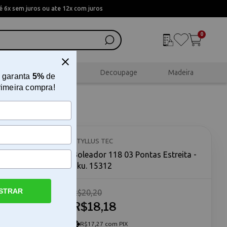
 6x sem juros ou ate 12x com juros
0
al
Scrapbook
Decoupage
Madeira
 garanta
5%
de
rimeira compra!
STYLLUS TEC
Boleador 118 03 Pontas Estreita -
Sku. 15312
STRAR
R$20,20
sanato O
rramenta
R$18,18
gem e
 permite
R$17,27 com PIX