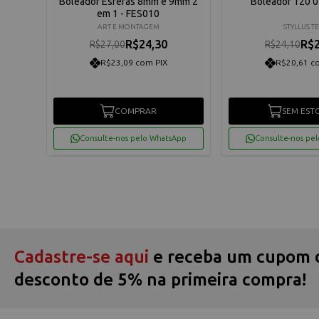
buril
Boleador Esferas 8mm e 9mm 2
Boleador 120 0
em 1 - FES010
ART E MONTAGEM
STYLLUS T
R$24,30
R$2
R$27,00
R$24,10
R$23,09 com PIX
R$20,61 c
COMPRAR
SEM EST
App
Consulte-nos pelo WhatsApp
Consulte-nos pe
Cadastre-se aqui
e receba um cupom 
desconto de 5% na primeira compra!