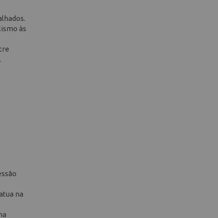
alhados.
lismo às
tre
.
essão
atua na
na