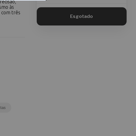
recisão,
ismo às
 com três
tas