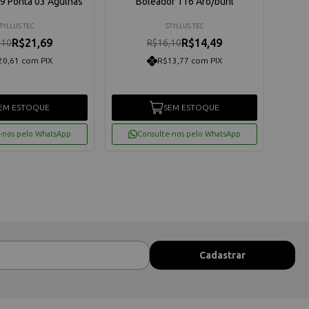
9 Ponta 03 Agulhas
Boleador 116 Aro/buril
Bole
TYLLUS TEC
STYLLUS TEC
R$21,69
R$14,49
,10
R$16,10
20,61 com PIX
R$13,77 com PIX
EM ESTOQUE
SEM ESTOQUE
-nos pelo WhatsApp
Consulte-nos pelo WhatsApp