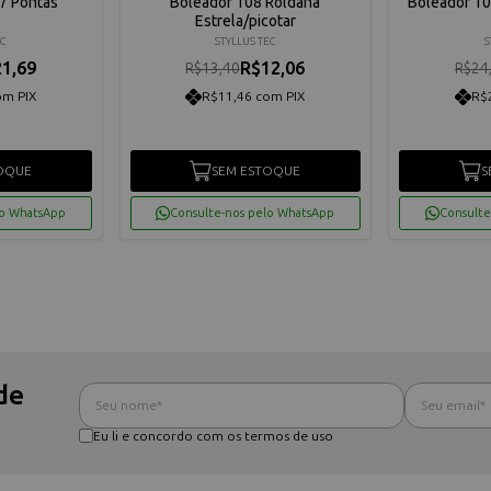
7 Pontas
Boleador 108 Roldana
Boleador 10
Estrela/picotar
EC
STYLLUS TEC
S
1,69
R$12,06
R$13,40
R$24
om PIX
R$11,46 com PIX
R$
OQUE
SEM ESTOQUE
S
lo WhatsApp
Consulte-nos pelo WhatsApp
Consulte
de
Eu li e concordo com os termos de uso