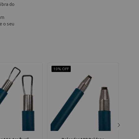
ibra do
 um
e o seu
10% OFF
10% 