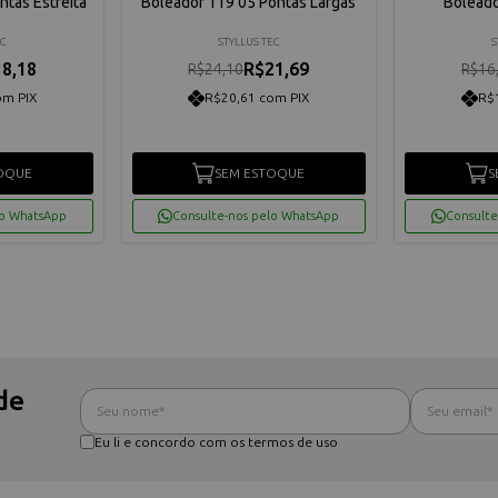
ntas Estreita
Boleador 119 05 Pontas Largas
Boleado
EC
STYLLUS TEC
S
8,18
R$21,69
R$24,10
R$16
om PIX
R$20,61 com PIX
R$
OQUE
SEM ESTOQUE
S
lo WhatsApp
Consulte-nos pelo WhatsApp
Consulte
de
Eu li e concordo com os termos de uso