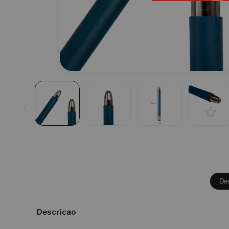
De
Descricao