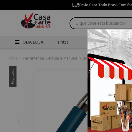
Envio Para Todo Brasil Com fr
TODA LOJA
Tintas
Pincéis
Desen
Início
>
Ferramentas Elétricas e Manuais
>
Boleadores
>
Boleador 114 
Esgotado