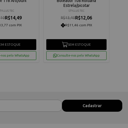
r 116 Aro/buril
Boleador 108 Roldana
Kit 
Estrela/picotar
TYLLUS TEC
STYLLUS TEC
R$14,49
R$12,06
,10
R$13,40
13,77 com PIX
R$11,46 com PIX
EM ESTOQUE
SEM ESTOQUE
-nos pelo WhatsApp
Consulte-nos pelo WhatsApp