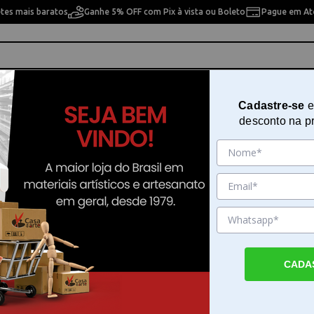
etes mais baratos
Ganhe 5% OFF com Pix à vista ou Boleto
Pague em Até
ho
Cavaletes
Pintura Artística
Pintura Artesan
Cadastre-se
e
desconto na p
Estrela 05 Pontas
Boleador 114 Estrela 05 Pontas
Sku. 15308
Detalhes do Produto
CADA
Boleador 114 Estrela 05 Pontas para artes
Boleador 114 Estrela 05 Pontas é uma fer
versátil desenvolvida para auxiliar no acab
modelagem de diversos projetos manuais. 