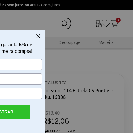
 6x sem juros ou ate 12x com juros
0
al
Scrapbook
Decoupage
Madeira
 garanta
5%
de
rimeira compra!
STYLLUS TEC
Boleador 114 Estrela 05 Pontas -
Sku. 15308
STRAR
R$13,40
anato O
ramenta
R$12,06
amento e na
Este
R$11,46 com PIX