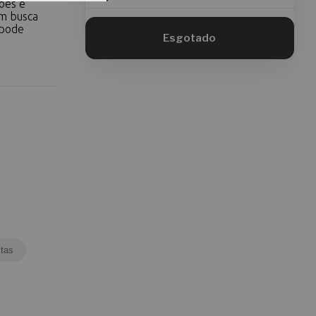
ões e
em busca
 pode
tas