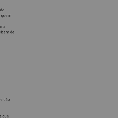
 de
ra quem
ara
sitam de
ue dão
e que