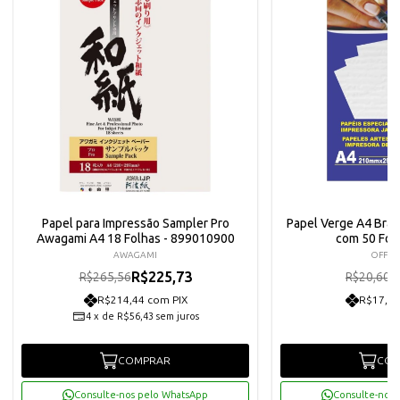
Papel para Impressão Sampler Pro
Papel Verge A4 Bra
Awagami A4 18 Folhas - 899010900
com 50 Fol
AWAGAMI
OFF P
R$225,73
R
R$265,56
R$20,60
R$214,44 com PIX
R$17,61
4
x
de
R$56,43
sem juros
COMPRAR
COM
Consulte-nos pelo WhatsApp
Consulte-nos 