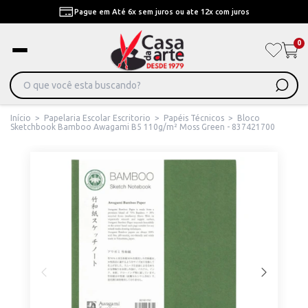
Pague em Até 6x sem juros ou ate 12x com juros
0
Início
>
Papelaria Escolar Escritorio
>
Papéis Técnicos
>
Bloco
Sketchbook Bamboo Awagami B5 110g/m² Moss Green - 837421700