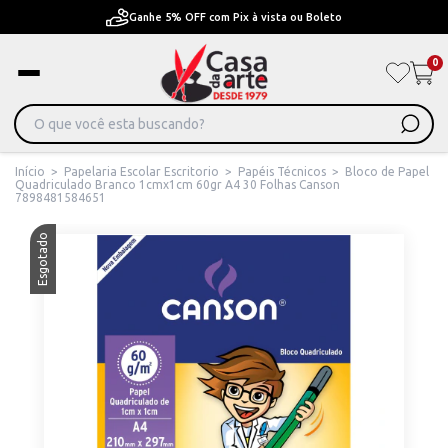
Ganhe 5% OFF com Pix à vista ou Boleto
0
Início
>
Papelaria Escolar Escritorio
>
Papéis Técnicos
>
Bloco de Papel
Quadriculado Branco 1cmx1cm 60gr A4 30 Folhas Canson
7898481584651
Esgotado