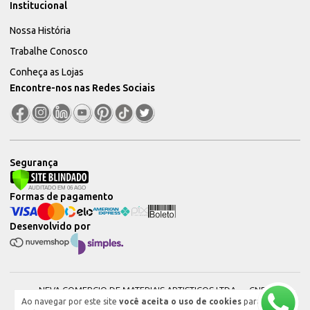
Institucional
Nossa História
Trabalhe Conosco
Conheça as Lojas
Encontre-nos nas Redes Sociais
Segurança
Formas de pagamento
Desenvolvido por
NEVA COMERCIO DE MATERIAIS ARTISTICOS LTDA — CNPJ:
Ao navegar por este site
você aceita o uso de cookies
para
51604544000101 © 2026. Todos os direitos reservados.