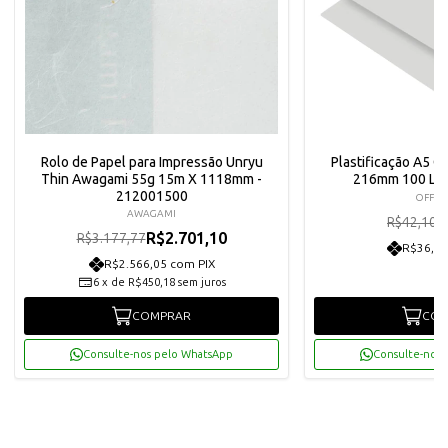
Rolo de Papel para Impressão Unryu
Plastificação A5 
Thin Awagami 55g 15m X 1118mm -
216mm 100 Lam
212001500
OFF P
AWAGAMI
R
R$42,10
R$2.701,10
R$3.177,77
R$36,00
R$2.566,05 com PIX
6
x
de
R$450,18
sem juros
COMPRAR
COM
Consulte-nos pelo WhatsApp
Consulte-nos 