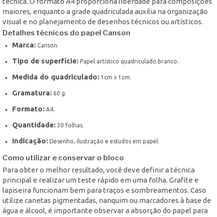
técnica. O formato A4 proporciona liberdade para composições
maiores, enquanto a grade quadriculada auxilia na organização
visual e no planejamento de desenhos técnicos ou artísticos.
Detalhes técnicos do papel Canson
Marca:
Canson.
Tipo de superfície:
Papel artístico quadriculado branco.
Medida do quadriculado:
1cm x 1cm.
Gramatura:
60 g.
Formato:
A4.
Quantidade:
30 folhas.
Indicação:
Desenho, ilustração e estudos em papel.
Como utilizar e conservar o bloco
Para obter o melhor resultado, você deve definir a técnica
principal e realizar um teste rápido em uma folha. Grafite e
lapiseira funcionam bem para traços e sombreamentos. Caso
utilize canetas pigmentadas, nanquim ou marcadores à base de
água e álcool, é importante observar a absorção do papel para