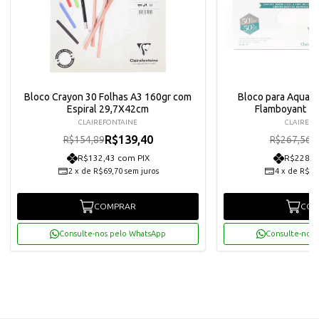
Bloco Crayon 30 Folhas A3 160gr com
Bloco para Aquarel
Espiral 29,7X42cm
Flamboyant 2
CLAIREFONTAINE
CLAIREFO
R$139,40
R
R$154,89
R$267,56
R$132,43 com PIX
R$228,7
2
x
de
R$69,70
sem juros
4
x
de
R$60
COMPRAR
COM
Consulte-nos pelo WhatsApp
Consulte-nos 