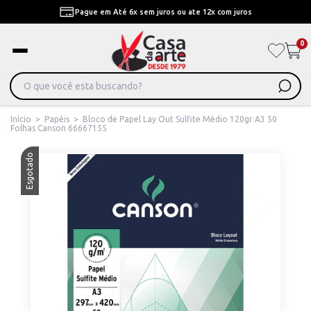
Pague em Até 6x sem juros ou ate 12x com juros
0
Início
>
Papéis
>
Bloco de Papel Lay Out Sulfite Médio 120gr A3 50
Folhas Canson 66667155
Esgotado