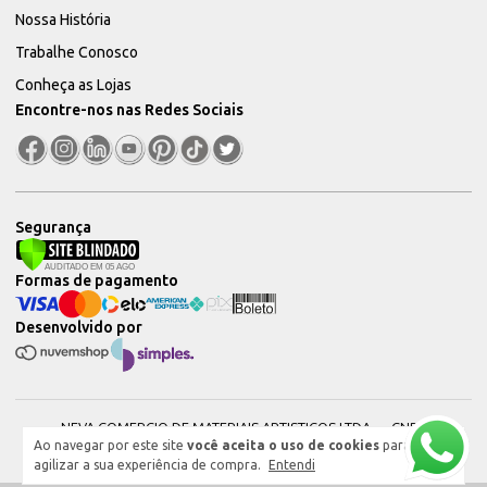
Nossa História
Trabalhe Conosco
Conheça as Lojas
Encontre-nos nas Redes Sociais
Segurança
Formas de pagamento
Desenvolvido por
NEVA COMERCIO DE MATERIAIS ARTISTICOS LTDA — CNPJ:
Ao navegar por este site
você aceita o uso de cookies
para
51604544000101 © 2026. Todos os direitos reservados.
agilizar a sua experiência de compra.
Entendi