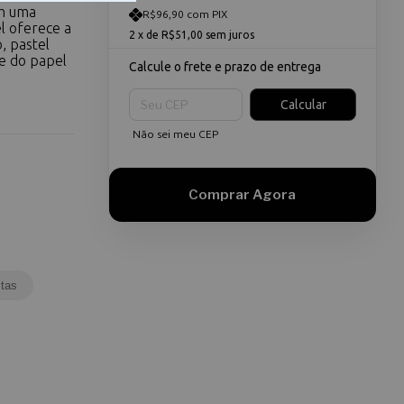
om uma
R$96,90 com PIX
l oferece a
2
x de
R$51,00
sem juros
, pastel
ie do papel
Calcule o frete e prazo de entrega
Entregas para o CEP:
Calcular
Não sei meu CEP
tas