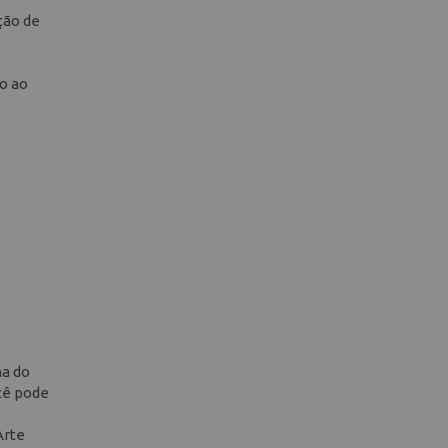
ção de
ho ao
ma do
ocê pode
Arte