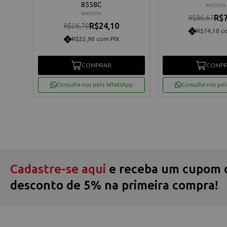
8558C
RHODIA
RHODIA
R$7
R$86,67
R$24,10
R$26,78
R$74,10 c
R$22,90 com PIX
os
COMPRAR
COMP
App
Consulte-nos pelo WhatsApp
Consulte-nos pe
Cadastre-se aqui
e receba um cupom 
desconto de 5% na primeira compra!