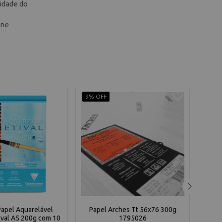
sidade do
ine
9% OFF
10% 
Papel Aquarelável
Papel Arches Tt 56x76 300g
Bl Fa
ival A5 200g com 10
1795026