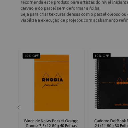
recomenda este produto para artistas do nível inician
carvão e do pastel sem deformar a folha.
Seja para criar texturas densas com o pastel oleoso ou
viabiliza a execução de projetos com acabamento refin
10% OFF
10% OFF
art
Bloco de Notas Pocket Orange
Caderno DotBook B
lue
Rhodia 7,5x12 80g 40 Folhas
21x21 80g 80 Fol