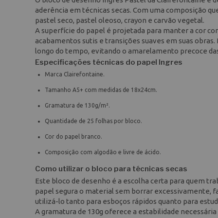
aderência em técnicas secas. Com uma composição que c
pastel seco, pastel oleoso, crayon e carvão vegetal.
A superfície do papel é projetada para manter a cor co
acabamentos sutis e transições suaves em suas obras. P
longo do tempo, evitando o amarelamento precoce das
Especificações técnicas do papel Ingres
Marca Clairefontaine.
Tamanho A5+ com medidas de 18x24cm.
Gramatura de 130g/m².
Quantidade de 25 folhas por bloco.
Cor do papel branco.
Composição com algodão e livre de ácido.
Como utilizar o bloco para técnicas secas
Este bloco de desenho é a escolha certa para quem tr
papel segura o material sem borrar excessivamente, fac
utilizá-lo tanto para esboços rápidos quanto para est
A gramatura de 130g oferece a estabilidade necessária 