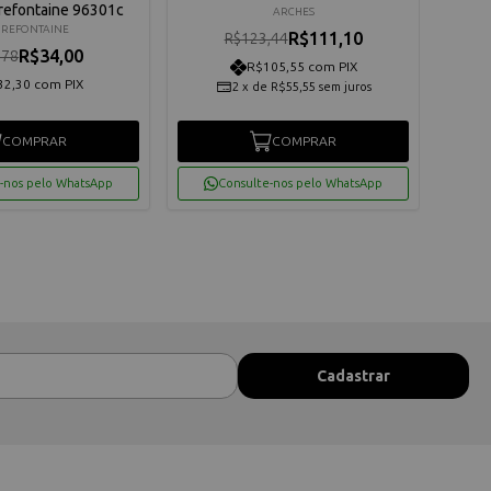
irefontaine 96301c
ARCHES
IREFONTAINE
R$111,10
R$123,44
R$34,00
,78
R$105,55 com PIX
32,30 com PIX
2
x
de
R$55,55
sem juros
COMPRAR
COMPRAR
-nos pelo WhatsApp
Consulte-nos pelo WhatsApp