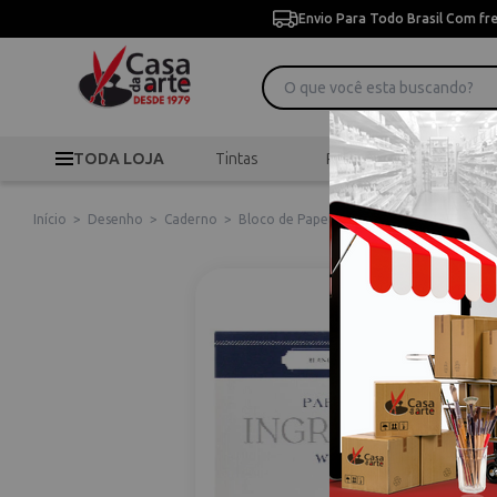
Envio Para Todo Brasil Com fr
TODA LOJA
Tintas
Pincéis
Desen
Início
>
Desenho
>
Caderno
>
Bloco de Papel Ingres Pastel 18x24 130g