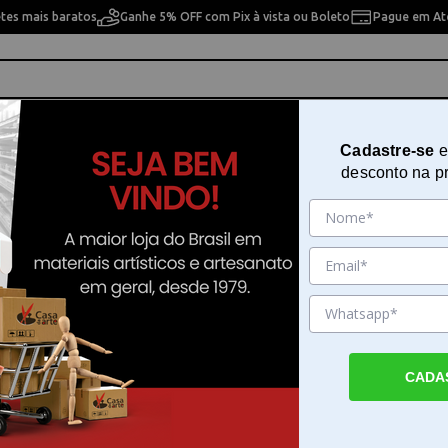
etes mais baratos
Ganhe 5% OFF com Pix à vista ou Boleto
Pague em Até
ho
Cavaletes
Pintura Artística
Pintura Artesan
Cadastre-se
e
desconto na p
 com 25 Folhas Clairefontaine 96481c
Bloco de Papel Ingres Pastel 18x
com 25 Folhas Clairefontaine 96
Sku. 191370
Detalhes do Produto
CADA
Bloco de desenho Ingres Pastel Clairefonta
de desenho Ingres Pastel da Clairefontaine
desenvolvido especialmente para artistas 