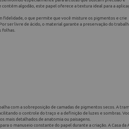
ontém algodão, este papel oferece a textura ideal para a aplica
m fidelidade, o que permite que você misture os pigmentos e crie
or ser livre de ácido, o material garante a preservação do trabal
 folhas.
abalha com a sobreposição de camadas de pigmentos secos. A tra
ilitando o controle do traço e a definição de luzes e sombras. V
udos mais detalhados de anatomia ou paisagens.
para o manuseio constante do papel durante a criação. A Casa da 