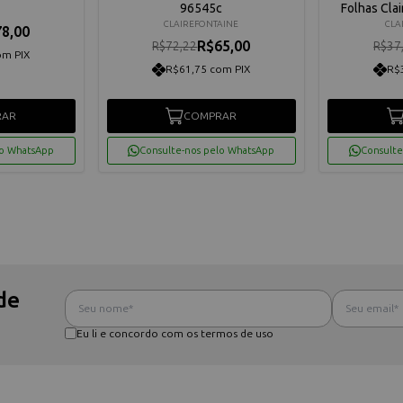
96545c
Folhas Cla
CLAIREFONTAINE
CLA
8,00
R$65,00
R$72,22
R$37
om PIX
R$61,75 com PIX
R$
RAR
COMPRAR
lo WhatsApp
Consulte-nos pelo WhatsApp
Consulte
de
Eu li e concordo com os termos de uso