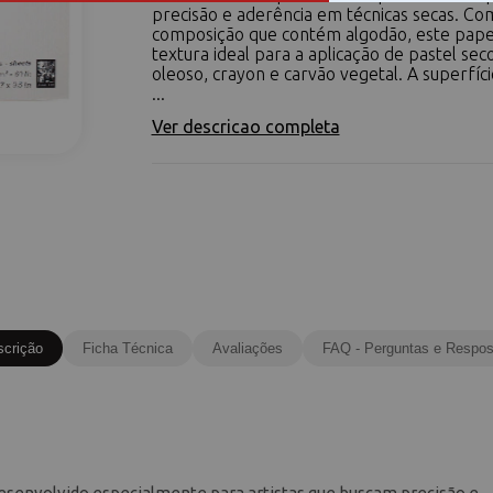
precisão e aderência em técnicas secas. C
composição que contém algodão, este pape
textura ideal para a aplicação de pastel seco
oleoso, crayon e carvão vegetal. A superfíc
...
Ver descricao completa
scrição
Ficha Técnica
Avaliações
FAQ - Perguntas e Respos
desenvolvido especialmente para artistas que buscam precisão e