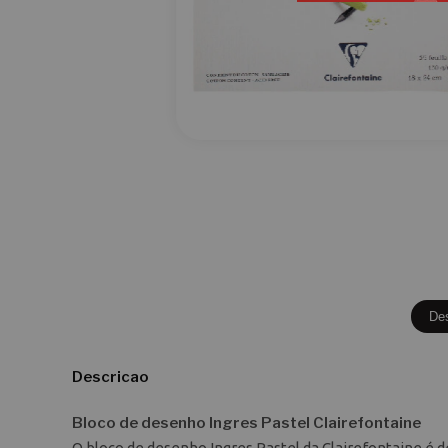
De
Descricao
Bloco de desenho Ingres Pastel Clairefontaine
O bloco de desenho Ingres Pastel da Clairefontaine é 