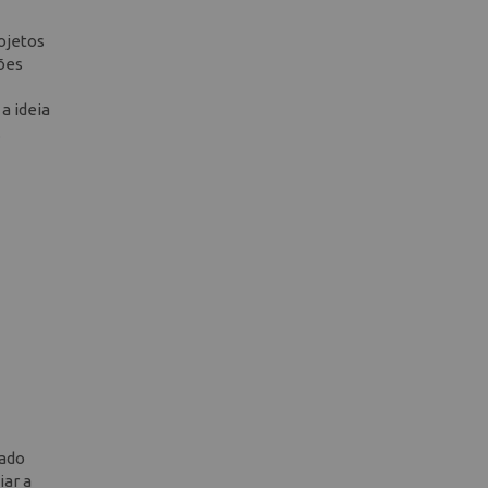
ojetos
ções
a ideia
.
tado
iar a