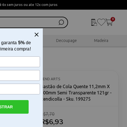
 6x sem juros ou ate 12x com juros
0
al
Scrapbook
Decoupage
Madeira
 garanta
5%
de
rimeira compra!
 X 300mm
colla
REND ARTS
Bastão de Cola Quente 11,2mm X
300mm Semi Transparente 121gr -
Rendicolla - Sku. 199275
STRAR
R$7,70
te
ansparente
R$6,93
sca