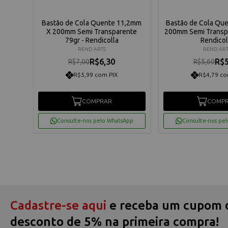
Bastão de Cola Quente 11,2mm
Bastão de Cola Qu
X 200mm Semi Transparente
200mm Semi Transpa
79gr - Rendicolla
Rendicol
REND ARTS
REND ART
R$6,30
R$5
R$7,00
R$5,60
R$5,99 com PIX
R$4,79 co
COMPRAR
COMP
Consulte-nos pelo WhatsApp
Consulte-nos pe
Cadastre-se aqui
e receba um cupom 
desconto de 5% na primeira compra!