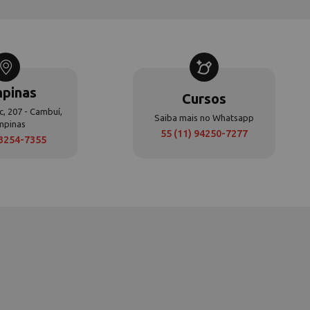
pinas
Cursos
c, 207 - Cambuí,
Saiba mais no Whatsapp
mpinas
55 (11) 94250-7277
 3254-7355