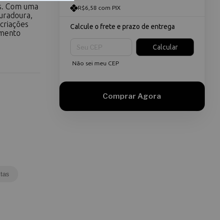
is. Com uma
R$6,58 com PIX
uradoura,
 criações
Calcule o frete e prazo de entrega
amento
Entregas para o CEP:
Calcular
Não sei meu CEP
tas