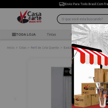
Envio Para Todo Brasil Com fr
TODA LOJA
Tintas
Pincéis
Desen
Início
>
Colas
>
Refil de Cola Quente
>
Bastão de Cola Quente 11,2mm 