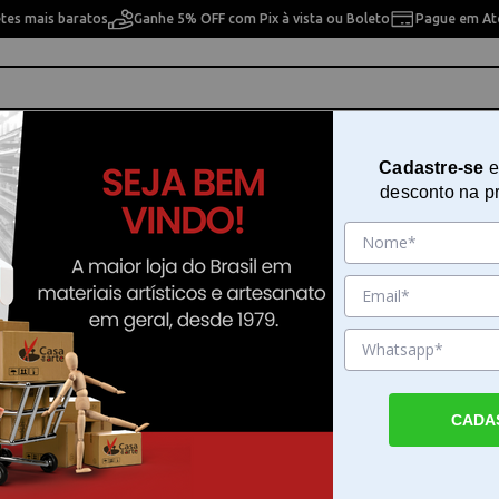
etes mais baratos
Ganhe 5% OFF com Pix à vista ou Boleto
Pague em Até
ho
Cavaletes
Pintura Artística
Pintura Artesan
Cadastre-se
e
desconto na p
X 300mm Semi Transparente 121gr - Rendicolla
Bastão de Cola Quente 11,2mm
Semi Transparente 121gr - Rendi
Sku. 199275
Detalhes do Produto
CADA
Adesão eficiente com o bastão de cola quen
Rendicolla O bastão de cola quente semi tr
da Rendicolla é desenvolvido para quem bu