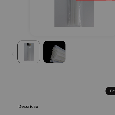
De
Descricao