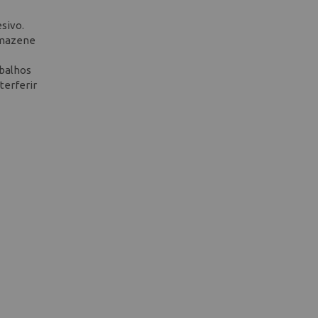
sivo.
armazene
abalhos
terferir