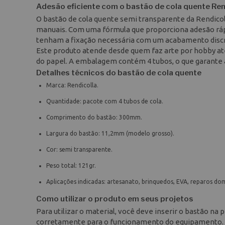
Adesão eficiente com o bastão de cola quente Ren
O bastão de cola quente semi transparente da Rendicol
manuais. Com uma fórmula que proporciona adesão rápid
tenham a fixação necessária com um acabamento disc
Este produto atende desde quem faz arte por hobby até 
do papel. A embalagem contém 4 tubos, o que garante 
Detalhes técnicos do bastão de cola quente
Marca: Rendicolla.
Quantidade: pacote com 4 tubos de cola.
Comprimento do bastão: 300mm.
Largura do bastão: 11,2mm (modelo grosso).
Cor: semi transparente.
Peso total: 121gr.
Aplicações indicadas: artesanato, brinquedos, EVA, reparos do
Como utilizar o produto em seus projetos
Para utilizar o material, você deve inserir o bastão na
corretamente para o funcionamento do equipamento. Aqu