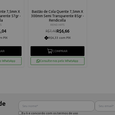
ente 7,5mm X
Bastão de Cola Quente 7,5mm X
rente 57gr -
300mm Semi Transparente 85gr -
la
Rendicolla
S
REND ARTS
,04
R$6,66
R$7,40
m PIX
R$6,33 com PIX
RAR
COMPRAR
lo WhatsApp
Consulte-nos pelo WhatsApp
de
Eu li e concordo com os termos de uso