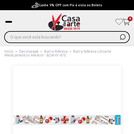
Ganhe 5% OFF com Pix à vista ou Boleto
0
Início
>
Decoupage
>
Barra Adesiva
>
Barra Adesiva Litoarte
Medicamentos 44x4cm - BDA-IV-470