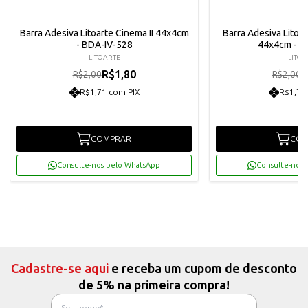
Barra Adesiva Litoarte Cinema II 44x4cm
Barra Adesiva Litoa
- BDA-IV-528
44x4cm - B
LITOARTE
LITOA
R$1,80
R
R$2,00
R$2,00
R$1,71 com PIX
R$1,71
COMPRAR
COM
Consulte-nos pelo WhatsApp
Consulte-nos 
Cadastre-se aqui
e receba um cupom de desconto
de 5% na primeira compra!