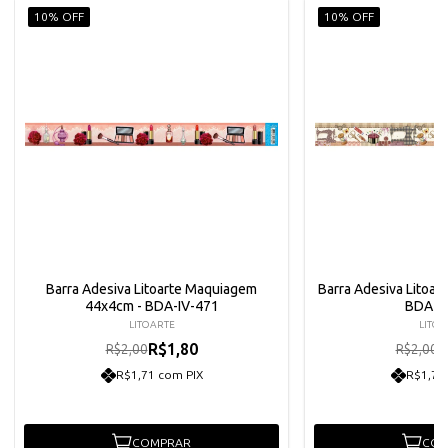
10% OFF
10% OFF
Barra Adesiva Litoarte Maquiagem
Barra Adesiva Litoar
44x4cm - BDA-IV-471
BDA-I
LITOARTE
LITOA
R$1,80
R
R$2,00
R$2,00
R$1,71 com PIX
R$1,71
COMPRAR
COM