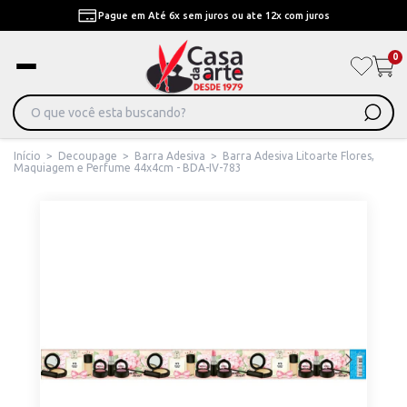
Pague em Até 6x sem juros ou ate 12x com juros
0
Início
>
Decoupage
>
Barra Adesiva
>
Barra Adesiva Litoarte Flores,
Maquiagem e Perfume 44x4cm - BDA-IV-783