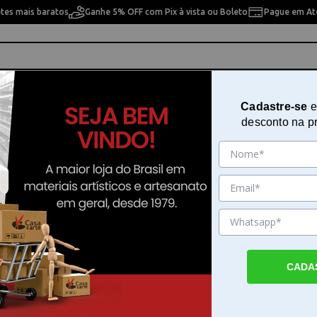
etes mais baratos
Ganhe 5% OFF com Pix à vista ou Boleto
Pague em Até
ho
Cavaletes
Pintura Artística
Pintura Artesan
Cadastre-se
e
desconto na p
res
Aquarela Htp-24b C/24 Cores
Sku. 113877
Detalhes do Produto
CADA
Aquarela C/24 Cores para pinturas e ilustra
Aquarela C/24 Cores é composta por 24 tu
cada, oferecendo uma paleta diversificada
busca precisão e vivacidade em seus projeto