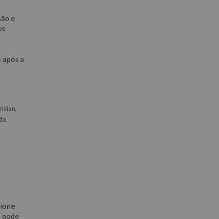
são e
os
e após a
idian,
do,
cione
ê pode