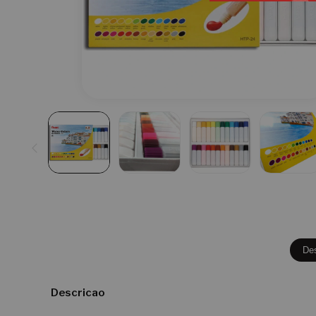
De
Descricao