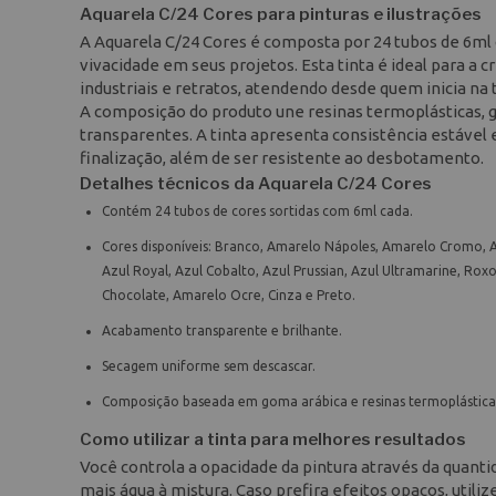
Aquarela C/24 Cores para pinturas e ilustrações
A Aquarela C/24 Cores é composta por 24 tubos de 6ml 
vivacidade em seus projetos. Esta tinta é ideal para a 
industriais e retratos, atendendo desde quem inicia na t
A composição do produto une resinas termoplásticas, g
transparentes. A tinta apresenta consistência estável 
finalização, além de ser resistente ao desbotamento.
Detalhes técnicos da Aquarela C/24 Cores
Contém 24 tubos de cores sortidas com 6ml cada.
Cores disponíveis: Branco, Amarelo Nápoles, Amarelo Cromo, 
Azul Royal, Azul Cobalto, Azul Prussian, Azul Ultramarine, Rox
Chocolate, Amarelo Ocre, Cinza e Preto.
Acabamento transparente e brilhante.
Secagem uniforme sem descascar.
Composição baseada em goma arábica e resinas termoplástica
Como utilizar a tinta para melhores resultados
Você controla a opacidade da pintura através da quanti
mais água à mistura. Caso prefira efeitos opacos, util