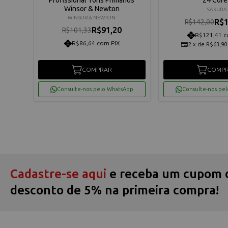
Winsor & Newton
SAKURA
WINSOR & NEWTON
R$1
R$142,00
R$91,20
R$101,33
R$121,41 c
R$86,64 com PIX
2
x
de
R$63,90
COMPRAR
COMP
App
Consulte-nos pelo WhatsApp
Consulte-nos pe
Cadastre-se aqui
e receba um cupom 
desconto de 5% na primeira compra!