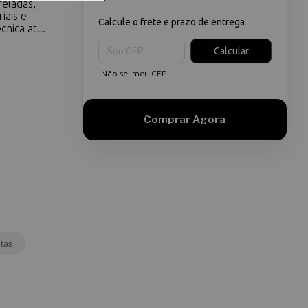
reladas,
iais e
Calcule o frete e prazo de entrega
nica at...
Entregas para o CEP:
Calcular
Não sei meu CEP
tas