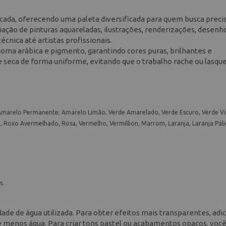
cada, oferecendo uma paleta diversificada para quem busca preci
criação de pinturas aquareladas, ilustrações, renderizações, desenh
écnica até artistas profissionais.
oma arábica e pigmento, garantindo cores puras, brilhantes e
e seca de forma uniforme, evitando que o trabalho rache ou lasqu
Amarelo Permanente, Amarelo Limão, Verde Amarelado, Verde Escuro, Verde Vir
o, Roxo Avermelhado, Rosa, Vermelho, Vermillion, Marrom, Laranja, Laranja Páli
s.
dade de água utilizada. Para obter efeitos mais transparentes, adi
ize menos água. Para criar tons pastel ou acabamentos opacos, voc