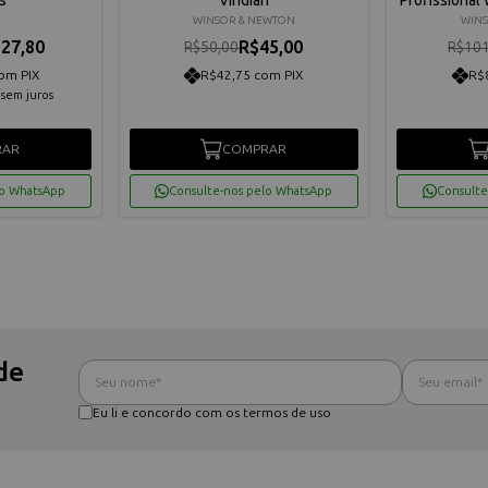
WINSOR & NEWTON
WINS
27,80
R$45,00
R$50,00
R$101
om PIX
R$42,75 com PIX
R$
sem juros
RAR
COMPRAR
lo WhatsApp
Consulte-nos pelo WhatsApp
Consulte
de
Eu li e concordo com os termos de uso