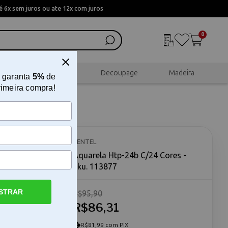
 6x sem juros ou ate 12x com juros
0
al
Scrapbook
Decoupage
Madeira
 garanta
5%
de
rimeira compra!
PENTEL
Aquarela Htp-24b C/24 Cores -
Sku. 113877
STRAR
R$95,90
ções A
bos de 6ml
R$86,31
 para quem
s. Esta
R$81,99 com PIX