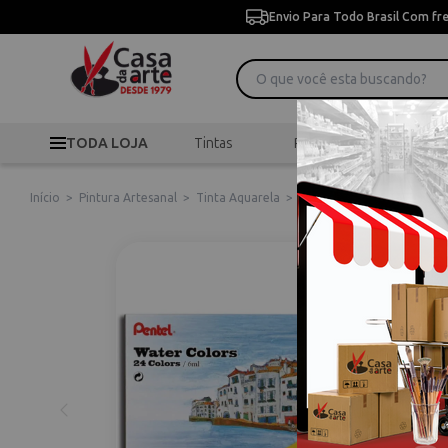
Envio Para Todo Brasil Com fr
TODA LOJA
Tintas
Pincéis
Desen
Início
>
Pintura Artesanal
>
Tinta Aquarela
>
Aquarela Htp-24b C/24 Co