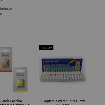
abelecer
te
10% OFF
10% 
quarela Pastilha
T. Aquarela Water Colors Emw
 Winsor & Newton G1
15 Cores
Profi