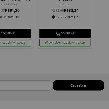
OR & NEWTON
SAKURA
R$91,20
R$83,34
,33
R$92,60
86,64 com PIX
R$79,17 com PIX
COMPRAR
COMPRAR
-nos pelo WhatsApp
Consulte-nos pelo WhatsApp