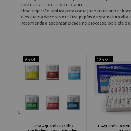
misturar as cores com o branco.
Uma sugestão prática para começar é realizar o esboço 
o esquema de cores e utilize papéis de gramatura alta 
recomenda a espontaneidade no processo, pois ela é a 
9% OFF
10% OFF
s Emw
Tinta Aquarela Pastilha
T. Aquarela Water
Profissional Tons Primarios
24 Core