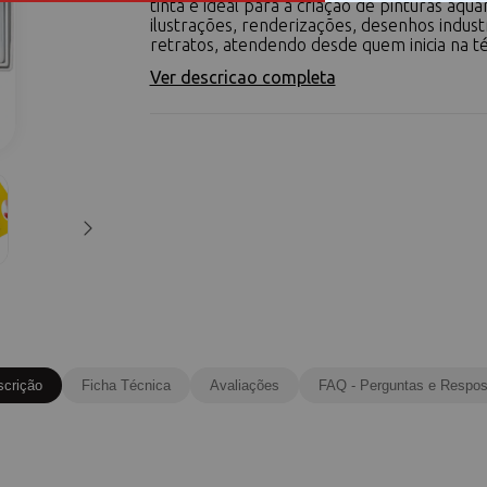
tinta é ideal para a criação de pinturas aqua
ilustrações, renderizações, desenhos industr
retratos, atendendo desde quem inicia na téc
Ver descricao completa
scrição
Ficha Técnica
Avaliações
FAQ - Perguntas e Respos