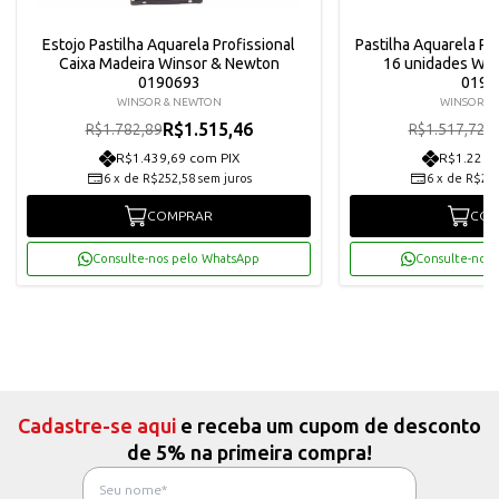
Estojo Pastilha Aquarela Profissional
Pastilha Aquarela Pro
Caixa Madeira Winsor & Newton
16 unidades Win
0190693
0190
WINSOR & NEWTON
WINSOR &
R$1.515,46
R
R$1.782,89
R$1.517,72
R$1.439,69 com PIX
R$1.225,
6
x
de
R$252,58
sem juros
6
x
de
R$215
COMPRAR
COM
Consulte-nos pelo WhatsApp
Consulte-nos 
Cadastre-se aqui
e receba um cupom de desconto
de 5% na primeira compra!