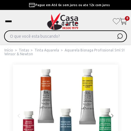
Pague em Até 6x sem juros ou ate 12x com juros
0
Início
>
Tintas
>
Tinta Aquarela
>
Aquarela Bisnaga Profissional 5ml S1
Winsor & Newton