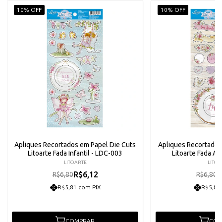
10% OFF
10% OFF
Apliques Recortados em Papel Die Cuts
Apliques Recortados
Litoarte Fada Infantil - LDC-003
Litoarte Fada Ad
LITOARTE
LITOA
R$6,12
R
R$6,80
R$6,80
R$5,81 com PIX
R$5,81
COMPRAR
COM