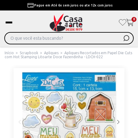
Pague em Até 6x sem juros ou ate 12x com juros
0
Início
>
Scrapbook
>
Apliques
>
Apliques Recortados em Papel Die Cuts
com Hot Stamping Litoarte Doce Fazendinha - LDCH-022