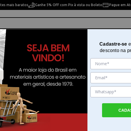
etes mais baratos
Ganhe 5% OFF com Pix à vista ou Boleto
Pague em Até
ho
Cavaletes
Pintura Artística
Pintura Artesan
Cadastre-se
e
desconto na p
habby Chic - Ser Melhor - APM8-1377
Aplique em Mdf Litoarte Café S
Chic - Ser Melhor - APM8-1377
Sku. 184538
Detalhes do Produto
CADA
Aplique em Mdf Litoarte Café Shabby Chic 
Melhor - APM8-1377 O Aplique em Mdf Lit
Shabby Chic - Ser Melhor - APM8-1377 é 