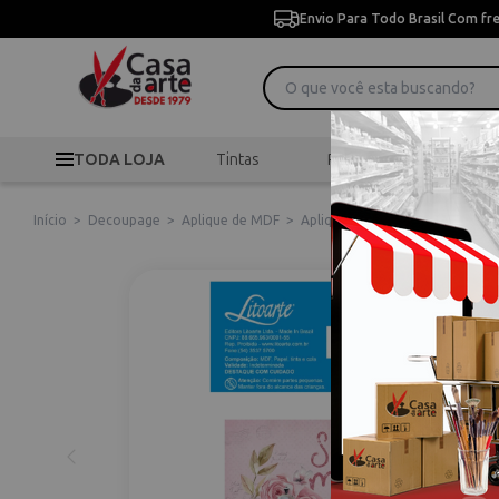
Envio Para Todo Brasil Com fr
TODA LOJA
Tintas
Pincéis
Desen
Início
>
Decoupage
>
Aplique de MDF
>
Aplique em Mdf Litoarte Café S