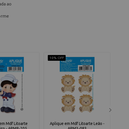
ada ao
forme
10% OFF
10% 
em Mdf Litoarte
Aplique em Mdf Litoarte Leão -
Apliq
iro - APM8-205
APM3-083