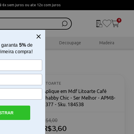
 6x sem juros ou ate 12x com juros
0
al
Scrapbook
Decoupage
Madeira
 garanta
5%
de
rimeira compra!
habby
LITOARTE
Aplique em Mdf Litoarte Café
Shabby Chic - Ser Melhor - APM8-
1377 - Sku. 184538
STRAR
R$4,00
- Ser
oarte Café
R$3,60
um