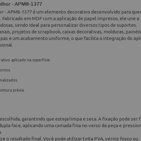
Melhor - APM8-1377
lhor - APM8-1377 é um elemento decorativo desenvolvido para qu
s. Fabricado em MDF com a aplicação de papel impresso, ele une a
osas, sendo ideal para personalizar diversos tipos de suportes.
nais, projetos de scrapbook, caixas decorativas, molduras, painéis
impas e um acabamento uniforme, o que facilita a integração do ap
sional.
tivo aplicado na superfície.
ornos.
onalizados.
intura prévia.
 escolhida, garantindo que esteja limpa e seca. A fixação pode ser f
a dupla face, aplicando uma camada fina no verso da peça e pressi
.
e o resultado final. Você pode utilizar tinta PVA, verniz fosco ou