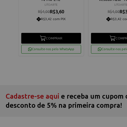
LITOARTE
LITOART
R$3,60
R$3
R$4,00
R$4,00
R$3,42 com PIX
R$3,42 co
COMPRAR
COMP
App
Consulte-nos pelo WhatsApp
Consulte-nos pe
Cadastre-se aqui
e receba um cupom 
desconto de 5% na primeira compra!