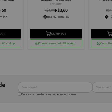
E
LITOARTE
,60
R$3,60
R$4,00
R$4
m PIX
R$3,42 com PIX
R$
RAR
COMPRAR
lo WhatsApp
Consulte-nos pelo WhatsApp
Consulte
de
Eu li e concordo com os termos de uso