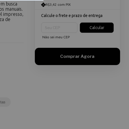
em busca
R$3,42 com PIX
tos manuais.
l impresso,
Calcule o frete e prazo de entrega
za de
Entregas para o CEP:
Calcular
Não sei meu CEP
tas