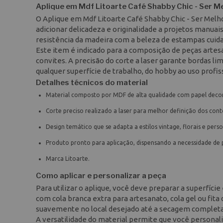
Aplique em Mdf Litoarte Café Shabby Chic - Ser 
O Aplique em Mdf Litoarte Café Shabby Chic - Ser Me
adicionar delicadeza e originalidade a projetos manuai
resistência da madeira com a beleza de estampas cuidad
Este item é indicado para a composição de peças artesa
convites. A precisão do corte a laser garante bordas l
qualquer superfície de trabalho, do hobby ao uso profis
Detalhes técnicos do material
Material composto por MDF de alta qualidade com papel decora
Corte preciso realizado a laser para melhor definição dos cont
Design temático que se adapta a estilos vintage, florais e pers
Produto pronto para aplicação, dispensando a necessidade de p
Marca Litoarte.
Como aplicar e personalizar a peça
Para utilizar o aplique, você deve preparar a superfície
com cola branca extra para artesanato, cola gel ou fit
suavemente no local desejado até a secagem completa
A versatilidade do material permite que você personaliz