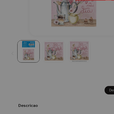
De
Descricao