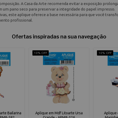
composição. A Casa da Arte recomenda evitar a exposição prolong
om um pano seco para preservar a integridade do papel impresso.
vas, este aplique oferece a base necessária para que você trans
ento profissional.
Ofertas inspiradas na sua navegação
10% OFF
10% OFF
rte Bailarina
Aplique em Mdf Litoarte Ursa
Aplique 
 APM8-582
Grande - APM8-326
Marinhe