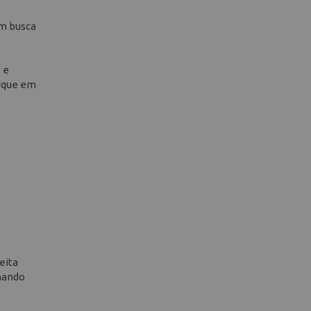
em busca
 e
lique em
eita
onando