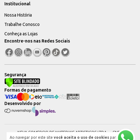
Institucional
Nossa História
Trabalhe Conosco
Conheça as Lojas
Encontre-nos nas Redes Sociais
Segurança
Formas de pagamento
Desenvolvido por
NEVA COMERCIO DE MATERIAIS ARTISTICOS LTDA — CNPJ:
Ao navegar por este site
você aceita o uso de cookies
para
51604544000101 © 2026. Todos os direitos reservados.