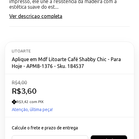
impresso, ele une a resistência da madeira com a
estética suave do est...
Ver descricao completa
LITOARTE
Aplique em Mdf Litoarte Café Shabby Chic - Para
Hoje - APM8-1376 - Sku. 184537
R$4,00
R$3,60
R$3,42 com PIX
Atenção, última peça!
Calcule o frete e prazo de entrega
Entregas para o CEP: