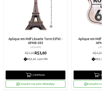
Aplique em Mdf Litoarte Torre Eiffel -
Aplique em Mdf Lit
APM8-093
APM8
LITOARTE
LITOA
R$3,60
R
R$4,00
R$4,00
R$3,42 com PIX
R$3,42
COMPRAR
COM
Consulte-nos pelo WhatsApp
Consulte-nos 