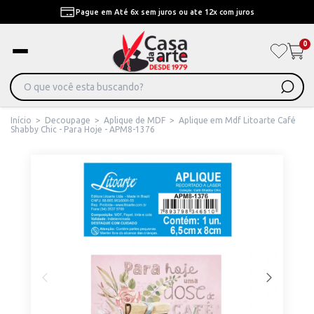
Pague em Até 6x sem juros ou ate 12x com juros
0
Início
>
Decoupage
>
Aplique de MDF
>
Aplique em Mdf Litoarte Café
Shabby Chic - Para Hoje - APM8-1376