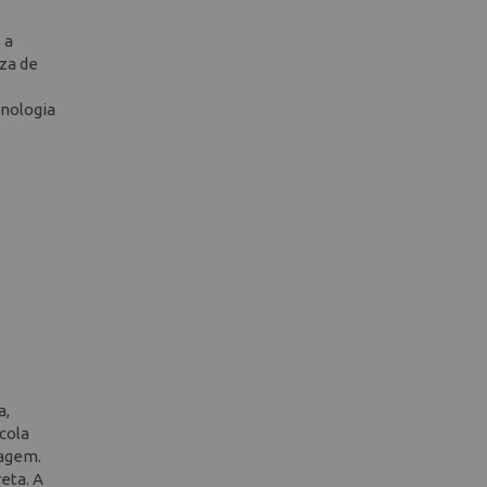
 a
za de
cnologia
a,
 cola
cagem.
eta. A