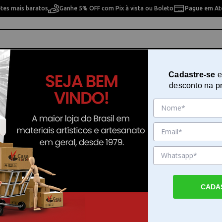
etes mais baratos
Ganhe 5% OFF com Pix à vista ou Boleto
Pague em Até
ho
Cavaletes
Pintura Artística
Pintura Artesan
Cadastre-se
e
desconto na p
a - APM8-212
Aplique em Mdf Litoarte Âncora
212
Sku. 102093
Detalhes do Produto
CADA
Aplique em Mdf Litoarte Âncora - APM8-21
em Mdf Litoarte Âncora - APM8-212 é um 
decorativo desenvolvido para adicionar det