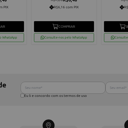
m PIX
R$6,16 com PIX
R$
RAR
COMPRAR
S
lo WhatsApp
Consulte-nos pelo WhatsApp
Consulte
de
Eu li e concordo com os termos de uso