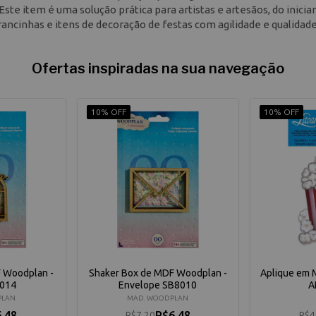
te item é uma solução prática para artistas e artesãos, do inicia
rancinhas e itens de decoração de festas com agilidade e qualidade
Ofertas inspiradas na sua navegação
10% OFF
10% OFF
 Woodplan -
Shaker Box de MDF Woodplan -
Aplique em M
8014
Envelope SB8010
A
PLAN
MAD. WOODPLAN
,48
R$6,48
R$7,20
R$4