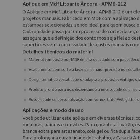
Aplique em Mdf Litoarte Âncora - APM8-212
O Aplique em Mdf Litoarte Âncora - APM8-212 é um ele
projetos manuais. Fabricado em MDF com a aplicação de
estampas selecionadas, sendo ideal para quem busca or
Cada unidade passa por um processo de corte a laser, 
assegura que a definição dos contornos seja fiel ao des
superfícies sem a necessidade de ajustes manuais com
Detalhes técnicos do material
Material composto por MDF de alta qualidade com papel decora
Acabamento com corte a laser para maior precisão nos detalh
Design temático versátil que se adapta a propostas vintage, sa
Produto pronto para uso, dispensando a necessidade de pintura
Possibilidade de personalização com verniz, tinta PVA, glitter 
Aplicações e modo de uso
Você pode utilizar este aplique em diversas técnicas,
molduras, painéis e convites. Para garantir a fixação, e
branca extra para artesanato, cola gel ou fita dupla f
Para prolongar a durabilidade do trabalho, a Casa da A