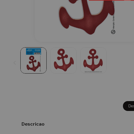
De
Descricao