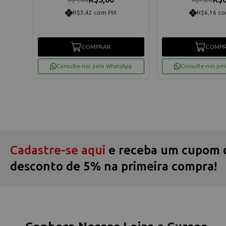
R$3,42 com PIX
R$6,16 co
COMPRAR
COMP
App
Consulte-nos pelo WhatsApp
Consulte-nos pe
Cadastre-se aqui
e receba um cupom 
desconto de 5% na primeira compra!