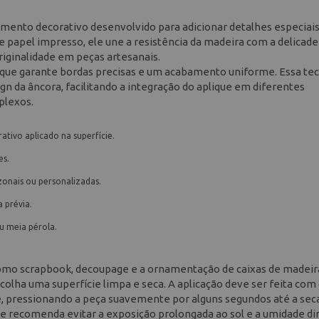
mento decorativo desenvolvido para adicionar detalhes especiais
 papel impresso, ele une a resistência da madeira com a delicade
iginalidade em peças artesanais.
o que garante bordas precisas e um acabamento uniforme. Essa te
ign da âncora, facilitando a integração do aplique em diferentes
plexos.
tivo aplicado na superfície.
es.
zonais ou personalizadas.
 prévia.
ou meia pérola.
 como scrapbook, decoupage e a ornamentação de caixas de madeir
scolha uma superfície limpa e seca. A aplicação deve ser feita com
ace, pressionando a peça suavemente por alguns segundos até a se
rte recomenda evitar a exposição prolongada ao sol e a umidade dir