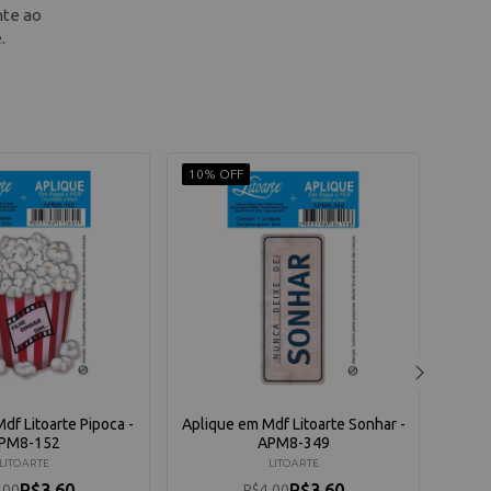
nte ao
.
10% OFF
10% 
df Litoarte Pipoca -
Aplique em Mdf Litoarte Sonhar -
Apli
PM8-152
APM8-349
LITOARTE
LITOARTE
R$3,60
R$3,60
,00
R$4,00