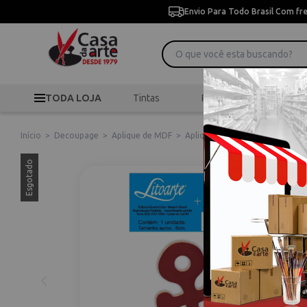
Envio Para Todo Brasil Com fr
TODA LOJA
Tintas
Pincéis
Desen
Início
>
Decoupage
>
Aplique de MDF
>
Aplique em Mdf Litoarte Âncor
Esgotado