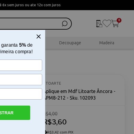
 6x sem juros ou ate 12x com juros
0
al
Scrapbook
Decoupage
Madeira
 garanta
5%
de
rimeira compra!
 - APM8-
LITOARTE
Aplique em Mdf Litoarte Âncora -
APM8-212 - Sku. 102093
STRAR
R$4,00
R$3,60
2 O Aplique
elemento
alhes
R$3,42 com PIX