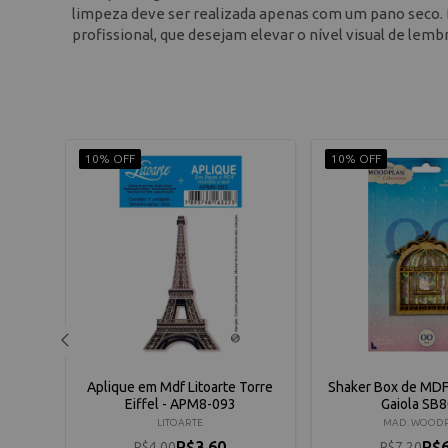
limpeza deve ser realizada apenas com um pano seco. Es
profissional, que desejam elevar o nível visual de lemb
10% OFF
10% OFF
te
Aplique em Mdf Litoarte Torre
Shaker Box de MDF
5
Eiffel - APM8-093
Gaiola SB
LITOARTE
MAD. WOOD
R$3,60
R$6
R$4,00
R$7,20