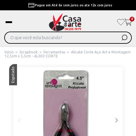
Pague em Até 6x sem juros ou ate 12x com juros
0
Início
>
Scrapbook
>
Ferramentas
>
Alicate Corte Aço Art e Montagem
12,5cm x 5,5cm - AL002-CORTE
Esgotado