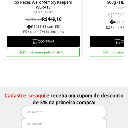
59 Peças We R Memory Keepers
500g - FIL
WER413
SILHOU
WE R MEMORY
R
R$177,00
R$449,10
R$499,00
R$151,3
R$426,65 com PIX
3
x
de
R$53
6
x
de
R$74,85
sem juros
COMPRAR
COM
Consulte-nos pelo WhatsApp
Consulte-nos 
Cadastre-se aqui
e receba um cupom de desconto
de 5% na primeira compra!