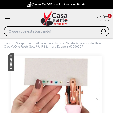
Ganhe 5% OFF com Pix à vista ou Boleto
0
Início
>
Scrapbook
>
Alicate para Ilhós
>
Alicate Aplicador de Ilhós
Crop-A-Dile Rosê Gold We R Memory Keepers 60000207
Esgotado