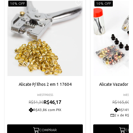
10% OFF
10% OFF
Alicate P/ Ilhos 2 em 1 17604
Alicate Vazador C
WESTPRESS
WESTP
R$46,17
R
R$51,30
R$165,60
R$43,86 com PIX
R$141,5
2
x
de
R$74
COMPRAR
COM