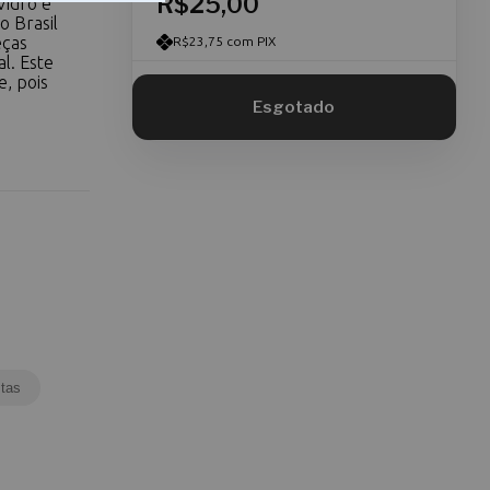
R$25,00
Vidro e
o Brasil
eças
R$23,75 com PIX
l. Este
e, pois
tas