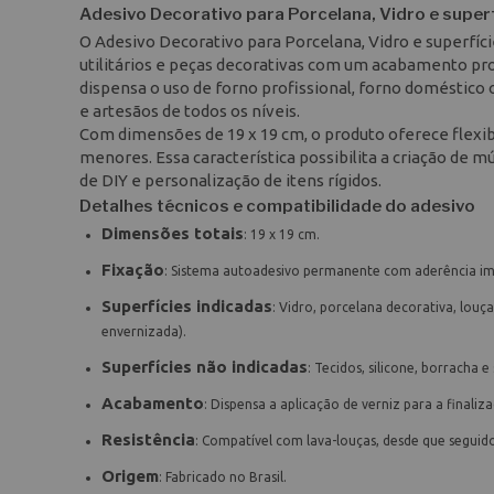
Adesivo Decorativo para Porcelana, Vidro e superf
O Adesivo Decorativo para Porcelana, Vidro e superfíc
utilitários e peças decorativas com um acabamento prof
dispensa o uso de forno profissional, forno doméstico 
e artesãos de todos os níveis.
Com dimensões de 19 x 19 cm, o produto oferece flexib
menores. Essa característica possibilita a criação de 
de DIY e personalização de itens rígidos.
Detalhes técnicos e compatibilidade do adesivo
Dimensões totais
: 19 x 19 cm.
Fixação
: Sistema autoadesivo permanente com aderência im
Superfícies indicadas
: Vidro, porcelana decorativa, louça
envernizada).
Superfícies não indicadas
: Tecidos, silicone, borracha e
Acabamento
: Dispensa a aplicação de verniz para a finaliz
Resistência
: Compatível com lava-louças, desde que segui
Origem
: Fabricado no Brasil.