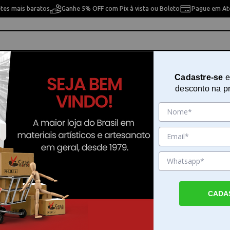
etes mais baratos
Ganhe 5% OFF com Pix à vista ou Boleto
Pague em Até
ho
Cavaletes
Pintura Artística
Pintura Artesan
Cadastre-se
e
desconto na p
cies Lisas -temperos do Brasil - Dtfu29
Adesivo Decorativo para Porcela
e Superfícies Lisas -temperos do B
Dtfu29
Sku. 202072
CADA
Detalhes do Produto
Adesivo Decorativo para Porcelana, Vidro e