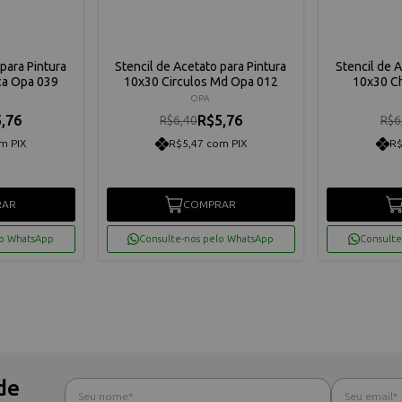
para Pintura
Stencil de Acetato para Pintura
Stencil de 
ca Opa 039
10x30 Circulos Md Opa 012
10x30 C
OPA
,76
R$5,76
R$6,40
R$6
m PIX
R$5,47 com PIX
R$
RAR
COMPRAR
lo WhatsApp
Consulte-nos pelo WhatsApp
Consulte
de