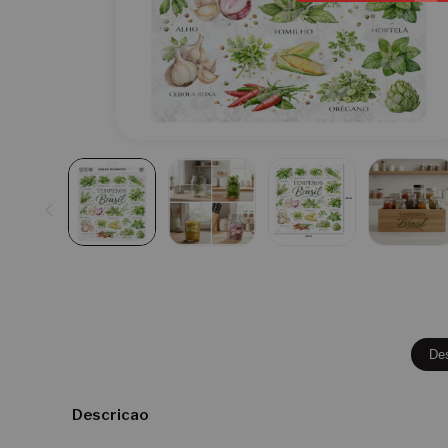
De
Descricao