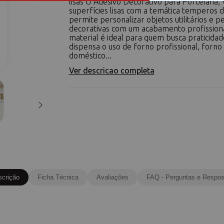
lisas O Adesivo Decorativo para Porcelana, 
superfícies lisas com a temática temperos d
permite personalizar objetos utilitários e p
decorativas com um acabamento profissiona
material é ideal para quem busca praticidad
dispensa o uso de forno profissional, forno
doméstico...
Ver descricao completa
scrição
Ficha Técnica
Avaliações
FAQ - Perguntas e Respos