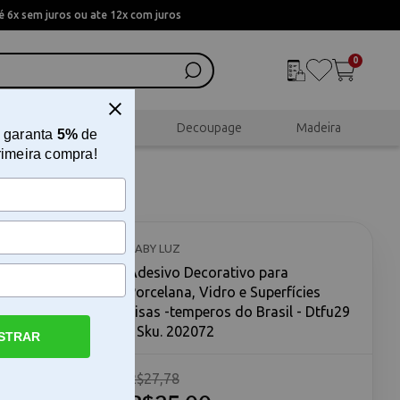
 6x sem juros ou ate 12x com juros
0
al
Scrapbook
Decoupage
Madeira
 garanta
5%
de
rimeira compra!
na, Vidro
rasil -
BABY LUZ
Adesivo Decorativo para
Porcelana, Vidro e Superfícies
Lisas -temperos do Brasil - Dtfu29
- Sku. 202072
STRAR
R$27,78
 superfícies