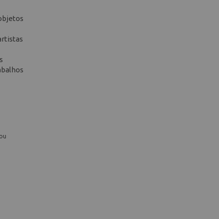
objetos
rtistas
s
abalhos
 ou