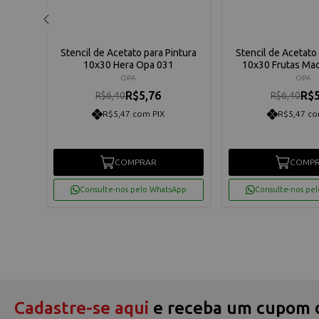
ntura
Stencil de Acetato para Pintura
Stencil de Acetato 
10x30 Hera Opa 031
10x30 Frutas Ma
OPA
OPA
R$5,76
R$5
R$6,40
R$6,40
R$5,47 com PIX
R$5,47 co
COMPRAR
COMP
App
Consulte-nos pelo WhatsApp
Consulte-nos pe
Cadastre-se aqui
e receba um cupom 