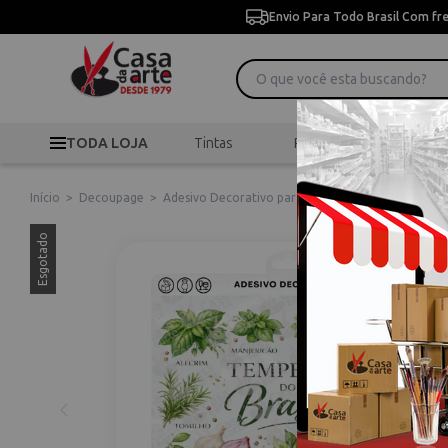
Envio Para Todo Brasil Com fr
TODA LOJA
Tintas
Pincéis
Desen
Início
>
Decoupage
>
Adesivo Decorativo para Porcelana, Vidro e Superfí
Esgotado