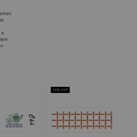
 antes
as
 a
 que
so
10% OFF
10% 