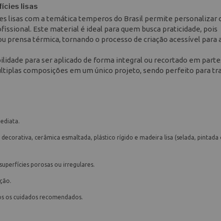
ícies lisas
ies lisas com a temática temperos do Brasil permite personalizar 
issional. Este material é ideal para quem busca praticidade, pois
ou prensa térmica, tornando o processo de criação acessível para a
ilidade para ser aplicado de forma integral ou recortado em parte
múltiplas composições em um único projeto, sendo perfeito para tr
ediata.
 decorativa, cerâmica esmaltada, plástico rígido e madeira lisa (selada, pintada
 superfícies porosas ou irregulares.
ação.
dos os cuidados recomendados.