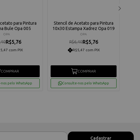
Acetato para Pintura
Stencil de Acetato para Pintura
Sten
ha Bule Opa 005
10x30 Estampa Xadrez Opa 019
10x
OPA
OPA
R$5,76
R$5,76
,40
R$6,40
5,47 com PIX
R$5,47 com PIX
COMPRAR
COMPRAR
-nos pelo WhatsApp
Consulte-nos pelo WhatsApp