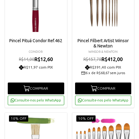
Pincel Pituá Condor Ref.462
Pincel Filbert Artist Winsor
& Newton
CONDOR
WINSOR & NEWTON
R$12,60
R$412,00
R$14,00
R$457,78
R$11,97 com PIX
R$391,40 com PIX
6
x
de
R$68,67
sem juros
COMPRAR
COMPRAR
Consulte-nos pelo WhatsApp
Consulte-nos pelo WhatsApp
10% OFF
10% OFF