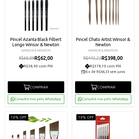
Pincel Azanta Black Filbert
Pincel Chato Artist Winsor &
Longo Winsor & Newton
Newton
WINSOR & NEWTON
WINSOR & NEWTON
R$62,00
R$398,00
R$68,89
R$442,22
R$58,90 com PIX
R$378,10 com PIX
6
x
de
R$66,33
sem juros
COMPRAR
COMPRAR
Consulte-nos pelo WhatsApp
Consulte-nos pelo WhatsApp
10% OFF
10% OFF