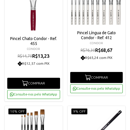
Pincel Língua de Gato
Condor - Ref. 412
Pincel Chato Condor - Ref.
455
CONDOR
CONDOR
R$68,67
R$76,30
R$13,23
R$14,70
R$65,24 com PIX
R$12,57 com PIX
COMPRAR
COMPRAR
Consulte-nos pelo WhatsApp
Consulte-nos pelo WhatsApp
10% OFF
9% OFF