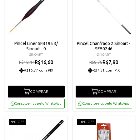
Pincel Liner SFB195 3/
Pincel Chanfrado 2 Sinoart -
Sinoart - 0
SFB0246
SINOART
SINOART
R$16,60
R$7,90
R$18,44
R$8,78
R$15,77 com PIX
R$7,51 com PIX
COMPRAR
COMPRAR
Consulte-nos pelo WhatsApp
Consulte-nos pelo WhatsApp
9% OFF
10% OFF