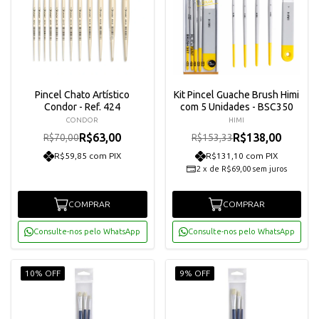
Pincel Chato Artístico
Kit Pincel Guache Brush Himi
Condor - Ref. 424
com 5 Unidades - BSC350
CONDOR
HIMI
R$63,00
R$138,00
R$70,00
R$153,33
R$59,85 com PIX
R$131,10 com PIX
2
x
de
R$69,00
sem juros
COMPRAR
COMPRAR
Consulte-nos pelo WhatsApp
Consulte-nos pelo WhatsApp
10% OFF
9% OFF