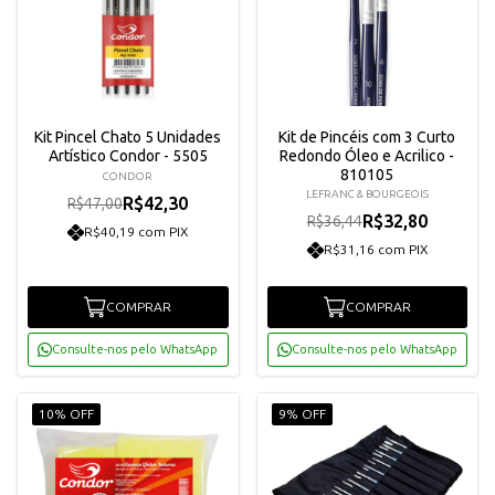
Kit Pincel Chato 5 Unidades
Kit de Pincéis com 3 Curto
Artístico Condor - 5505
Redondo Óleo e Acrilico -
810105
CONDOR
LEFRANC & BOURGEOIS
R$42,30
R$47,00
R$32,80
R$36,44
R$40,19 com PIX
R$31,16 com PIX
COMPRAR
COMPRAR
Consulte-nos pelo WhatsApp
Consulte-nos pelo WhatsApp
10% OFF
9% OFF