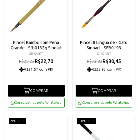
Pincel Bambu com Pena
Pincel 8 Lingua de - Gato
Grande - Sfb0132g Sinoart
Sinoart - SFB0193
SINOART
SINOART
R$22,70
R$30,45
R$25,22
R$33,83
R$21,57 com PIX
R$28,93 com PIX
COMPRAR
COMPRAR
Consulte-nos pelo WhatsApp
Consulte-nos pelo WhatsApp
9% OFF
10% OFF