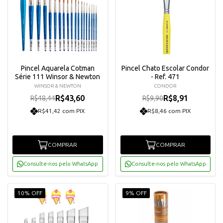
Pincel Aquarela Cotman
Pincel Chato Escolar Condor
Série 111 Winsor & Newton
- Ref. 471
WINSOR & NEWTON
CONDOR
R$43,60
R$8,91
R$48,44
R$9,90
R$41,42 com PIX
R$8,46 com PIX
COMPRAR
COMPRAR
Consulte-nos pelo WhatsApp
Consulte-nos pelo WhatsApp
10% OFF
9% OFF