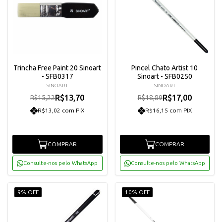
Trincha Free Paint 20 Sinoart
Pincel Chato Artist 10
- SFB0317
Sinoart - SFB0250
SINOART
SINOART
R$13,70
R$17,00
R$15,22
R$18,89
R$13,02 com PIX
R$16,15 com PIX
COMPRAR
COMPRAR
Consulte-nos pelo WhatsApp
Consulte-nos pelo WhatsApp
9% OFF
10% OFF