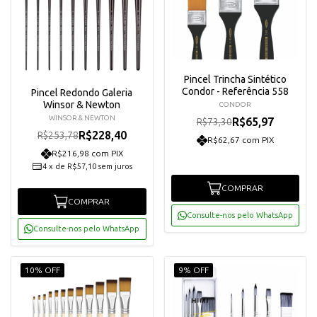
Pincel Trincha Sintético
Condor - Referência 558
Pincel Redondo Galeria
Winsor & Newton
CONDOR
WINSOR & NEWTON
R$65,97
R$73,30
R$228,40
R$253,78
R$62,67 com PIX
R$216,98 com PIX
4
x
de
R$57,10
sem juros
COMPRAR
COMPRAR
Consulte-nos pelo WhatsApp
Consulte-nos pelo WhatsApp
10% OFF
9% OFF