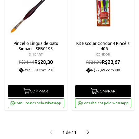
Pincel 6 Lingua de Gato
Kit Escolar Condor 4 Pincéis
Sinoart - SFB0193
- 406
SINOART
CONDOR
R$28,30
R$23,67
R$31,44
R$26,30
R$26,89 com PIX
R$22,49 com PIX
COMPRAR
COMPRAR
Consulte-nos pelo WhatsApp
Consulte-nos pelo WhatsApp
1
de
11