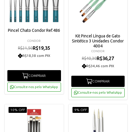
Pincel Chato Condor Ref.486
Kit Pincel Língua de Gato
Sintético 3 Unidades Condor
CONDOR
4004
R$19,35
R$21,50
CONDOR
R$18,38 com PIX
R$36,27
R$40,30
R$34,46 com PIX
COMPRAR
COMPRAR
Consulte-nos pelo WhatsApp
Consulte-nos pelo WhatsApp
10% OFF
9% OFF