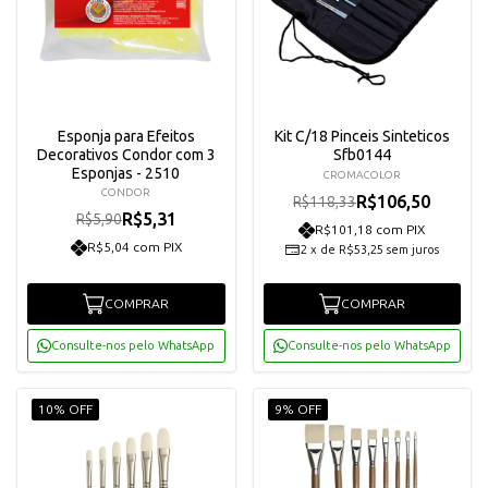
Esponja para Efeitos
Kit C/18 Pinceis Sinteticos
Decorativos Condor com 3
Sfb0144
Esponjas - 2510
CROMACOLOR
CONDOR
R$106,50
R$118,33
R$5,31
R$5,90
R$101,18 com PIX
R$5,04 com PIX
2
x
de
R$53,25
sem juros
COMPRAR
COMPRAR
Consulte-nos pelo WhatsApp
Consulte-nos pelo WhatsApp
10% OFF
9% OFF