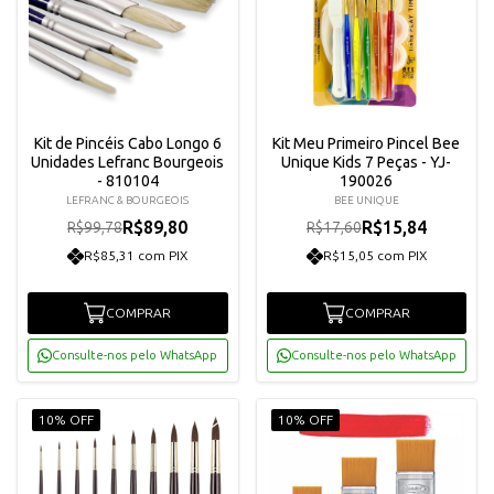
Kit de Pincéis Cabo Longo 6
Kit Meu Primeiro Pincel Bee
Unidades Lefranc Bourgeois
Unique Kids 7 Peças - YJ-
- 810104
190026
LEFRANC & BOURGEOIS
BEE UNIQUE
R$89,80
R$15,84
R$99,78
R$17,60
R$85,31 com PIX
R$15,05 com PIX
COMPRAR
COMPRAR
Consulte-nos pelo WhatsApp
Consulte-nos pelo WhatsApp
10% OFF
10% OFF