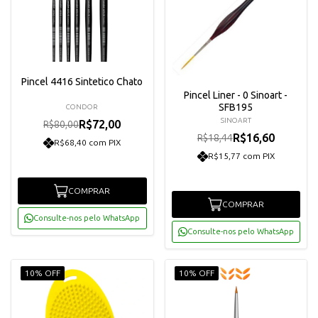
Pincel 4416 Sintetico Chato
Pincel Liner - 0 Sinoart -
SFB195
CONDOR
SINOART
R$72,00
R$80,00
R$16,60
R$18,44
R$68,40 com PIX
R$15,77 com PIX
COMPRAR
COMPRAR
Consulte-nos pelo WhatsApp
Consulte-nos pelo WhatsApp
10% OFF
10% OFF