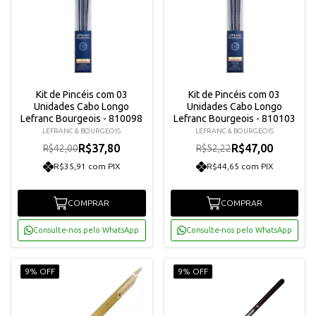
Kit de Pincéis com 03
Kit de Pincéis com 03
Unidades Cabo Longo
Unidades Cabo Longo
Lefranc Bourgeois - 810098
Lefranc Bourgeois - 810103
LEFRANC & BOURGEOIS
LEFRANC & BOURGEOIS
R$37,80
R$47,00
R$42,00
R$52,22
R$35,91 com PIX
R$44,65 com PIX
COMPRAR
COMPRAR
Consulte-nos pelo WhatsApp
Consulte-nos pelo WhatsApp
9% OFF
9% OFF