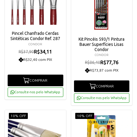
Pincel Chanfrado Cerdas
Sintéticas Condor Ref. 287
Kit Pincéis 593/1 Pintura
Bauer Superfícies Lisas
CONDOR
Condor
R$34,11
R$37,90
CONDOR
R$32,40 com PIX
R$77,76
R$86,40
R$73,87 com PIX
COMPRAR
COMPRAR
Consulte-nos pelo WhatsApp
Consulte-nos pelo WhatsApp
10% OFF
10% OFF