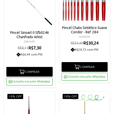
Pincel Chato Sintético Suave
Condor - Ref. 284
Pincel Sinoart 0 Sfb0246
Chanfrado Artist
CONDOR
SINOART
R$30,24
R$33,60
R$7,30
R$8,11
R$28,73 com PIX
R$6,94 com PIX
COMPRAR
COMPRAR
Consulte-nos pelo WhatsApp
Consulte-nos pelo WhatsApp
10% OFF
10% OFF