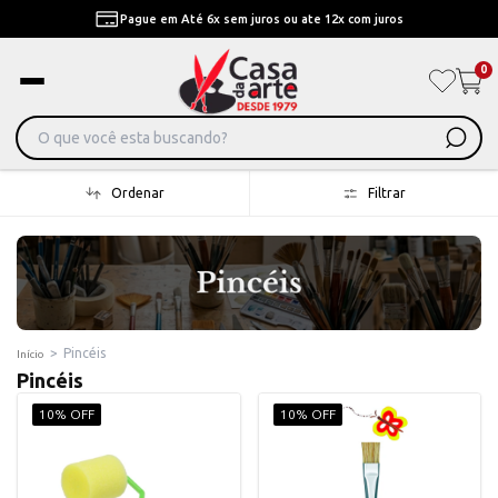
Pague em Até 6x sem juros ou ate 12x com juros
0
Ordenar
Filtrar
>
Pincéis
Início
Pincéis
10% OFF
10% OFF