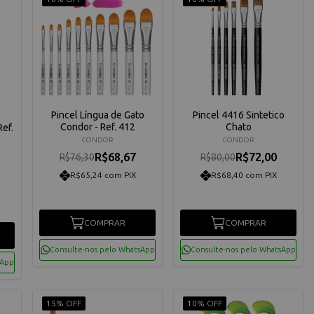
Pincel Língua de Gato
Pincel 4416 Sintetico
Condor - Ref. 412
Chato
ef.
CONDOR
CONDOR
R$68,67
R$72,00
R$76,30
R$80,00
R$65,24 com PIX
R$68,40 com PIX
COMPRAR
COMPRAR
Consulte-nos pelo WhatsApp
Consulte-nos pelo WhatsApp
sApp
15% OFF
10% OFF