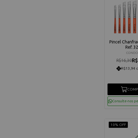
Pincel Chanfr
Ref. 3
CONDO
R$
R$16,30
R$13,94 
COMP
Consulte-nos p
10% OFF