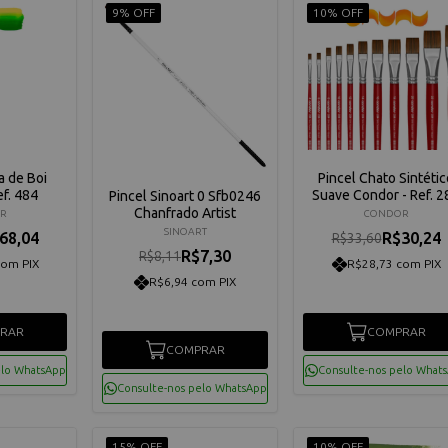
9% OFF
10% OFF
a de Boi
Pincel Chato Sintétic
f. 484
Suave Condor - Ref. 2
Pincel Sinoart 0 Sfb0246
Chanfrado Artist
R
CONDOR
SINOART
68,04
R$30,24
R$33,60
R$7,30
R$8,11
com PIX
R$28,73 com PIX
R$6,94 com PIX
RAR
COMPRAR
COMPRAR
elo WhatsApp
Consulte-nos pelo What
Consulte-nos pelo WhatsApp
15% OFF
10% OFF