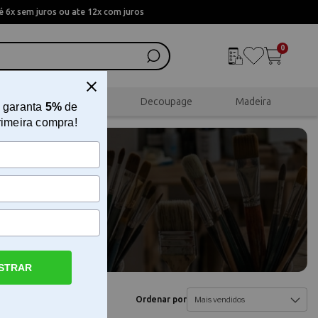
 6x sem juros ou ate 12x com juros
0
al
Scrapbook
Decoupage
Madeira
 garanta
5%
de
rimeira compra!
STRAR
Ordenar por