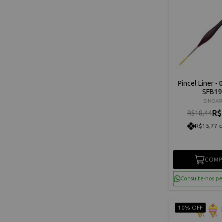
Pincel Liner - 
SFB19
SINOAR
R$
R$18,44
R$15,77 
COMP
Consulte-nos p
10% OFF