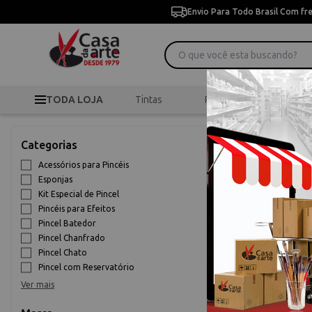
Envio Para Todo Brasil Com fr
TODA LOJA
Tintas
Pincéis
Desen
Categorias
Acessórios para Pincéis
Esponjas
Kit Especial de Pincel
Pincéis para Efeitos
Pincel Batedor
Pincel Chanfrado
Pincel Chato
Pincel com Reservatório
>
Pincéis
Início
Ver mais
Pincéis