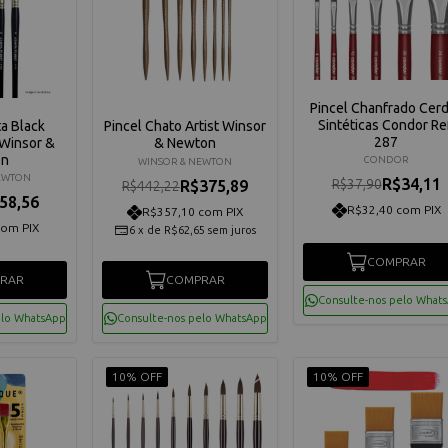
Pincel Chanfrado Cer
Sintéticas Condor Ref
ta Black
Pincel Chato Artist Winsor
287
 Winsor &
& Newton
on
CONDOR
WINSOR & NEWTON
EWTON
R$34,11
R$37,90
R$375,89
R$442,22
58,56
R$32,40 com PIX
R$357,10 com PIX
com PIX
6
x
de
R$62,65
sem juros
COMPRAR
RAR
COMPRAR
Consulte-nos pelo What
elo WhatsApp
Consulte-nos pelo WhatsApp
10% OFF
10% OFF