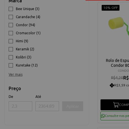
Marca
10% OFF
Bee Unique (3)
Carandache (4)
Condor (94)
Cromacolor (1)
Himi (9)
Keramik (2)
Kolibri (3)
Rolo de Esp
Condor 8
Kuretake (12)
CONDO
Ver mais
R$
R$4,20
R$3,59 c
Preço
De
Até
COMP
Aplicar
Consulte-nos p