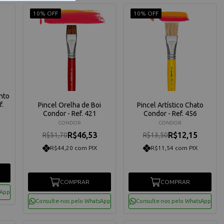
10% OFF
10% OFF
nto
f.
Pincel Orelha de Boi
Pincel Artístico Chato
Condor - Ref. 421
Condor - Ref. 456
CONDOR
CONDOR
R$46,53
R$12,15
R$51,70
R$13,50
R$44,20 com PIX
R$11,54 com PIX
COMPRAR
COMPRAR
sApp
Consulte-nos pelo WhatsApp
Consulte-nos pelo WhatsApp