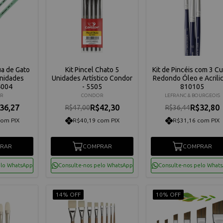
ua de Gato
Kit Pincel Chato 5
Kit de Pincéis com 3 Cu
Unidades
Unidades Artístico Condor
Redondo Óleo e Acrilic
4004
- 5505
810105
R
CONDOR
LEFRANC & BOURGEOIS
36,27
R$42,30
R$32,80
R$47,00
R$36,44
com PIX
R$40,19 com PIX
R$31,16 com PIX
RAR
COMPRAR
COMPRAR
elo WhatsApp
Consulte-nos pelo WhatsApp
Consulte-nos pelo What
14% OFF
10% OFF