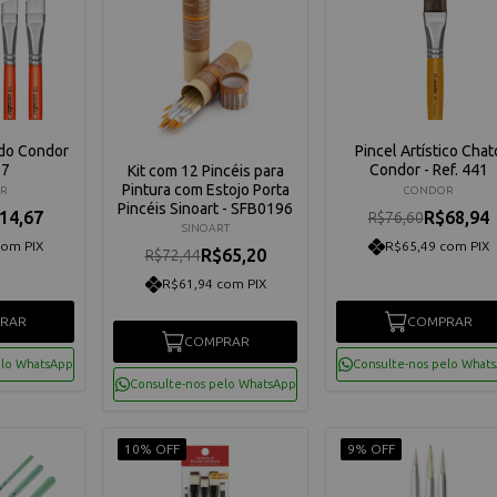
ado Condor
Pincel Artístico Chat
27
Condor - Ref. 441
Kit com 12 Pincéis para
Pintura com Estojo Porta
R
CONDOR
Pincéis Sinoart - SFB0196
14,67
R$68,94
R$76,60
SINOART
com PIX
R$65,49 com PIX
R$65,20
R$72,44
R$61,94 com PIX
RAR
COMPRAR
COMPRAR
elo WhatsApp
Consulte-nos pelo What
Consulte-nos pelo WhatsApp
10% OFF
9% OFF