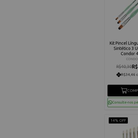
Kit Pincel Líng
Sintético 3 
Condor 
CONDO
R$
R$40,30
R$34,46 
COMP
Consulte-nos p
14% OFF