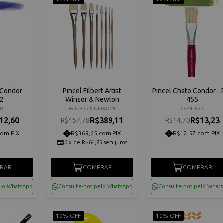
 Condor
Pincel Filbert Artist
Pincel Chato Condor - R
62
Winsor & Newton
455
R
WINSOR & NEWTON
CONDOR
12,60
R$389,11
R$13,23
R$457,78
R$14,70
com PIX
R$369,65 com PIX
R$12,57 com PIX
6
x
de
R$64,85
sem juros
RAR
COMPRAR
COMPRAR
elo WhatsApp
Consulte-nos pelo WhatsApp
Consulte-nos pelo What
10% OFF
10% OFF