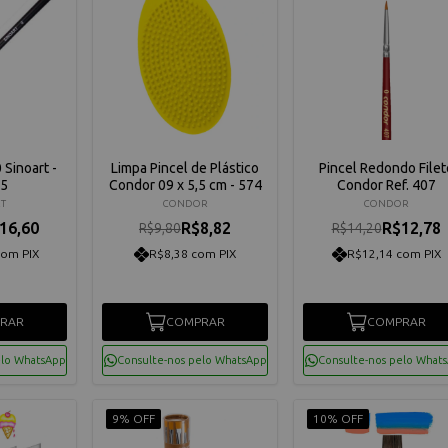
0 Sinoart -
Limpa Pincel de Plástico
Pincel Redondo Filet
5
Condor 09 x 5,5 cm - 574
Condor Ref. 407
T
CONDOR
CONDOR
16,60
R$8,82
R$12,78
R$9,80
R$14,20
com PIX
R$8,38 com PIX
R$12,14 com PIX
RAR
COMPRAR
COMPRAR
elo WhatsApp
Consulte-nos pelo WhatsApp
Consulte-nos pelo What
9% OFF
10% OFF