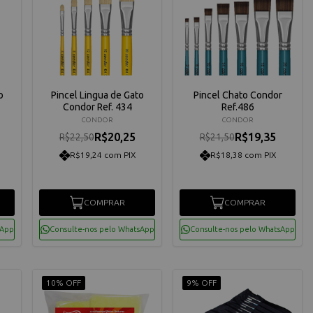
o
Pincel Lingua de Gato
Pincel Chato Condor
Condor Ref. 434
Ref.486
CONDOR
CONDOR
R$20,25
R$19,35
R$22,50
R$21,50
R$19,24 com PIX
R$18,38 com PIX
COMPRAR
COMPRAR
sApp
Consulte-nos pelo WhatsApp
Consulte-nos pelo WhatsApp
10% OFF
9% OFF