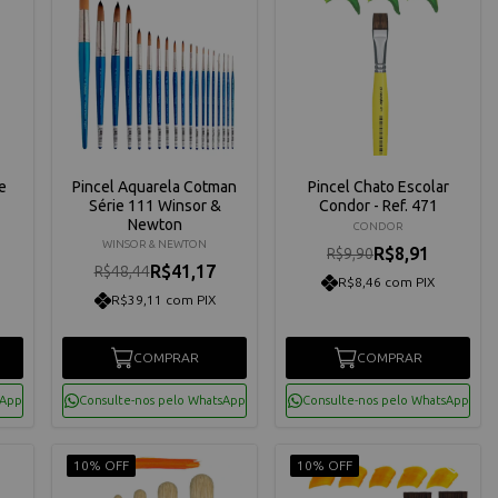
e
Pincel Aquarela Cotman
Pincel Chato Escolar
Série 111 Winsor &
Condor - Ref. 471
Newton
CONDOR
WINSOR & NEWTON
R$8,91
R$9,90
R$41,17
R$48,44
R$8,46 com PIX
R$39,11 com PIX
COMPRAR
COMPRAR
sApp
Consulte-nos pelo WhatsApp
Consulte-nos pelo WhatsApp
10% OFF
10% OFF