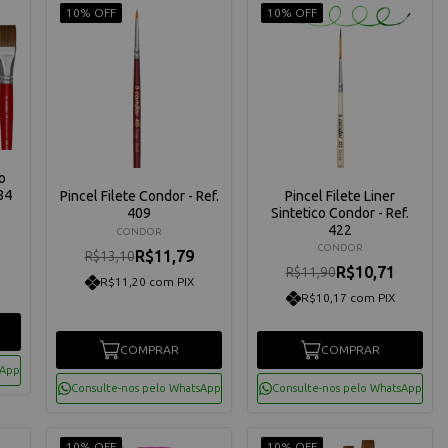
10% OFF
10% OFF
o
84
Pincel Filete Condor - Ref.
Pincel Filete Liner
409
Sintetico Condor - Ref.
422
CONDOR
CONDOR
R$11,79
R$13,10
R$10,71
R$11,90
R$11,20 com PIX
R$10,17 com PIX
COMPRAR
COMPRAR
sApp
Consulte-nos pelo WhatsApp
Consulte-nos pelo WhatsApp
10% OFF
10% OFF