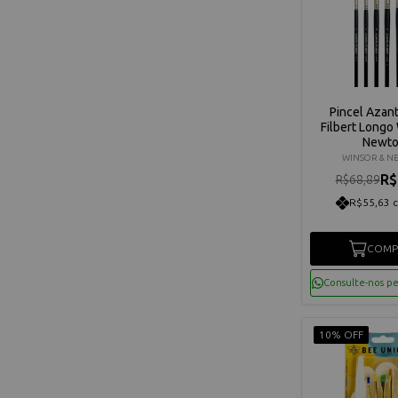
Pincel Azan
Filbert Longo
Newt
WINSOR & N
R$
R$68,89
R$55,63 
COMP
Consulte-nos p
10% OFF