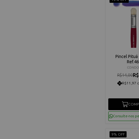
Pincel Pituá
Ref.4
CONDO
R$
R$14,00
R$11,97 
COMP
Consulte-nos p
9% OFF