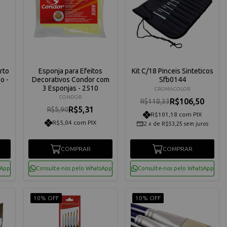
rto
Esponja para Efeitos
Kit C/18 Pinceis Sinteticos
o -
Decorativos Condor com
Sfb0144
3 Esponjas - 2510
CROMACOLOR
CONDOR
R$106,50
R$118,33
R$5,31
R$5,90
R$101,18 com PIX
R$5,04 com PIX
2
x
de
R$53,25
sem juros
COMPRAR
COMPRAR
sApp
Consulte-nos pelo WhatsApp
Consulte-nos pelo WhatsApp
10% OFF
10% OFF