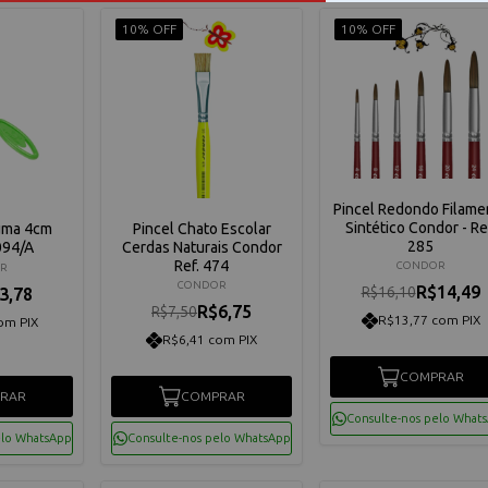
10% OFF
10% OFF
Pincel Redondo Filame
Sintético Condor - Re
uma 4cm
Pincel Chato Escolar
285
094/A
Cerdas Naturais Condor
Ref. 474
CONDOR
R
CONDOR
R$14,49
R$16,10
3,78
R$6,75
R$7,50
R$13,77 com PIX
om PIX
R$6,41 com PIX
COMPRAR
RAR
COMPRAR
Consulte-nos pelo What
elo WhatsApp
Consulte-nos pelo WhatsApp