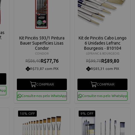
das
.
Kit Pincéis 593/1 Pintura
Kit de Pincéis Cabo Longo
Bauer Superfícies Lisas
6 Unidades Lefranc
Condor
Bourgeois - 810104
CONDOR
LEFRANC & BOURGEOIS
R$77,76
R$89,80
R$86,40
R$99,78
R$73,87 com PIX
R$85,31 com PIX
COMPRAR
COMPRAR
sApp
Consulte-nos pelo WhatsApp
Consulte-nos pelo WhatsApp
10% OFF
9% OFF