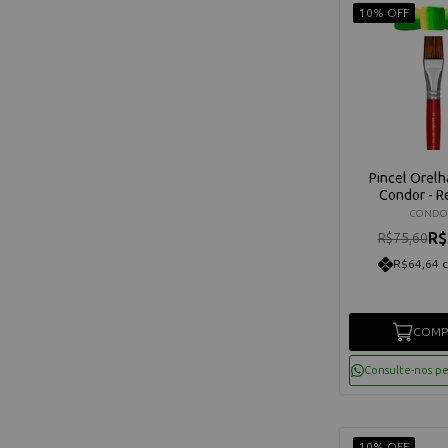
10% OFF
Pincel Orelh
Condor - Re
CONDO
R$
R$75,60
R$64,64 
COMP
Consulte-nos p
10% OFF