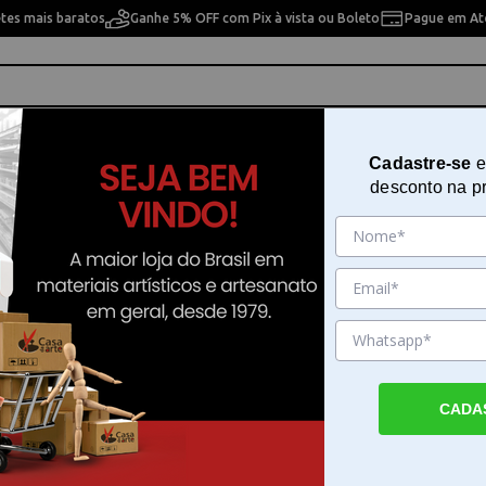
etes mais baratos
Ganhe 5% OFF com Pix à vista ou Boleto
Pague em Até
ho
Cavaletes
Pintura Artística
Pintura Artesan
Cadastre-se
e
desconto na p
CADA