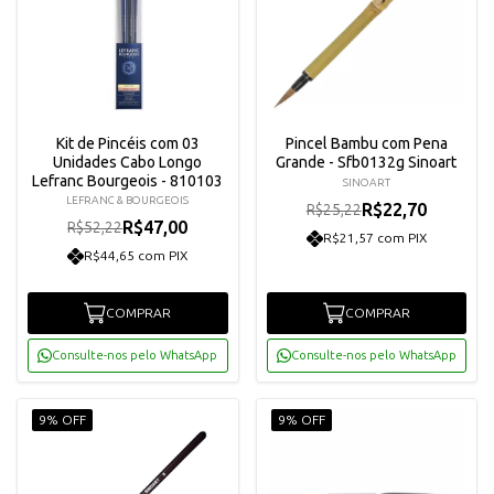
Kit de Pincéis com 03
Pincel Bambu com Pena
Unidades Cabo Longo
Grande - Sfb0132g Sinoart
Lefranc Bourgeois - 810103
SINOART
LEFRANC & BOURGEOIS
R$22,70
R$25,22
R$47,00
R$52,22
R$21,57 com PIX
R$44,65 com PIX
COMPRAR
COMPRAR
Consulte-nos pelo WhatsApp
Consulte-nos pelo WhatsApp
9% OFF
9% OFF