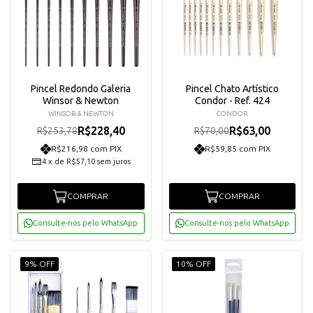
Pincel Redondo Galeria
Pincel Chato Artístico
Winsor & Newton
Condor - Ref. 424
WINSOR & NEWTON
CONDOR
R$228,40
R$63,00
R$253,78
R$70,00
R$216,98 com PIX
R$59,85 com PIX
4
x
de
R$57,10
sem juros
COMPRAR
COMPRAR
Consulte-nos pelo WhatsApp
Consulte-nos pelo WhatsApp
9% OFF
10% OFF