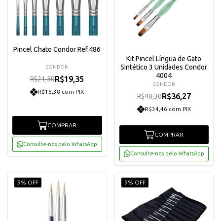
Pincel Chato Condor Ref.486
Kit Pincel Língua de Gato
Sintético 3 Unidades Condor
CONDOR
4004
R$19,35
R$21,50
CONDOR
R$18,38 com PIX
R$36,27
R$40,30
R$34,46 com PIX
COMPRAR
COMPRAR
Consulte-nos pelo WhatsApp
Consulte-nos pelo WhatsApp
9% OFF
9% OFF