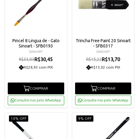
Pincel 8 Lingua de - Gato
Trincha Free Paint 20 Sinoart
Sinoart - SFB0193
- SFB0317
SINOART
SINOART
R$30,45
R$13,70
R$33,83
R$15,22
R$28,93 com PIX
R$13,02 com PIX
COMPRAR
COMPRAR
Consulte-nos pelo WhatsApp
Consulte-nos pelo WhatsApp
10% OFF
9% OFF