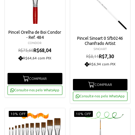
Pincel Orelha de Boi Condor
- Ref. 484
Pincel Sinoart 0 Sfb0246
Chanfrado Artist
CONDOR
SINOART
R$68,04
R$75,60
R$7,30
R$8,11
R$64,64 com PIX
R$6,94 com PIX
COMPRAR
COMPRAR
Consulte-nos pelo WhatsApp
Consulte-nos pelo WhatsApp
10% OFF
10% OFF