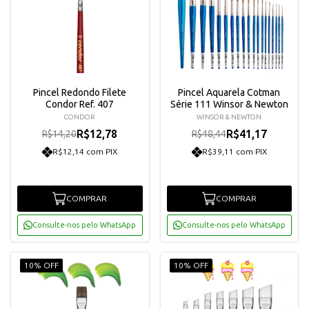
Pincel Redondo Filete
Pincel Aquarela Cotman
Condor Ref. 407
Série 111 Winsor & Newton
CONDOR
WINSOR & NEWTON
R$12,78
R$41,17
R$14,20
R$48,44
R$12,14 com PIX
R$39,11 com PIX
COMPRAR
COMPRAR
Consulte-nos pelo WhatsApp
Consulte-nos pelo WhatsApp
10% OFF
10% OFF