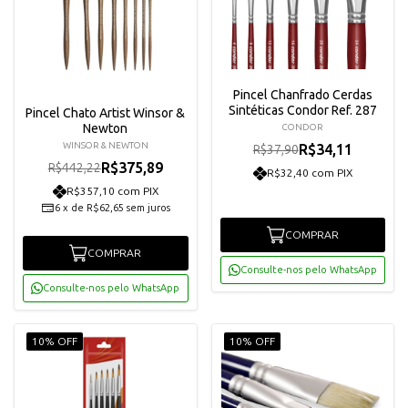
Pincel Chanfrado Cerdas
Sintéticas Condor Ref. 287
Pincel Chato Artist Winsor &
Newton
CONDOR
WINSOR & NEWTON
R$34,11
R$37,90
R$375,89
R$442,22
R$32,40 com PIX
R$357,10 com PIX
6
x
de
R$62,65
sem juros
COMPRAR
COMPRAR
Consulte-nos pelo WhatsApp
Consulte-nos pelo WhatsApp
10% OFF
10% OFF