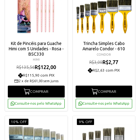
Kit de Pincéis para Guache
Trincha Simples Cabo
Himi com 5 Unidades - Rosa -
Amarelo Condor - 610
BSC330
CONDOR
HIMI
R$2,77
R$3,08
R$122,00
R$135,56
R$2,63 com PIX
R$115,90 com PIX
2
x
de
R$61,00
sem juros
COMPRAR
COMPRAR
Consulte-nos pelo WhatsApp
Consulte-nos pelo WhatsApp
10% OFF
9% OFF