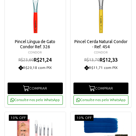
Pincel Língua de Gato
Pincel Cerda Natural Condor
Condor Ref. 326
- Ref. 454
CONDOR
CONDOR
R$21,24
R$12,33
R$23,60
R$13,70
R$20,18 com PIX
R$11,71 com PIX
COMPRAR
COMPRAR
Consulte-nos pelo WhatsApp
Consulte-nos pelo WhatsApp
10% OFF
10% OFF