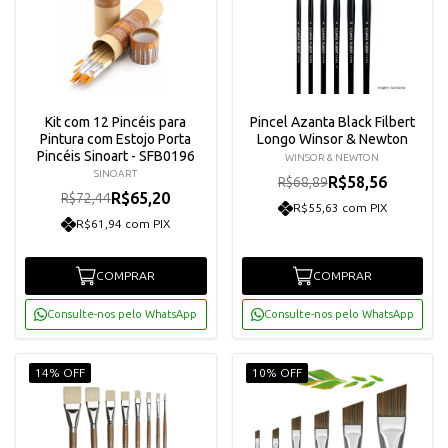
Kit com 12 Pincéis para
Pincel Azanta Black Filbert
Pintura com Estojo Porta
Longo Winsor & Newton
Pincéis Sinoart - SFB0196
WINSOR & NEWTON
SINOART
R$58,56
R$68,89
R$65,20
R$72,44
R$55,63 com PIX
R$61,94 com PIX
COMPRAR
COMPRAR
Consulte-nos pelo WhatsApp
Consulte-nos pelo WhatsApp
14% OFF
10% OFF