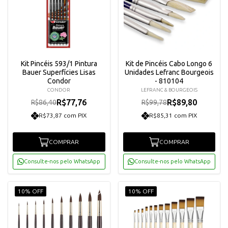
Kit Pincéis 593/1 Pintura
Kit de Pincéis Cabo Longo 6
Bauer Superfícies Lisas
Unidades Lefranc Bourgeois
Condor
- 810104
CONDOR
LEFRANC & BOURGEOIS
R$77,76
R$89,80
R$86,40
R$99,78
R$73,87 com PIX
R$85,31 com PIX
COMPRAR
COMPRAR
Consulte-nos pelo WhatsApp
Consulte-nos pelo WhatsApp
10% OFF
10% OFF