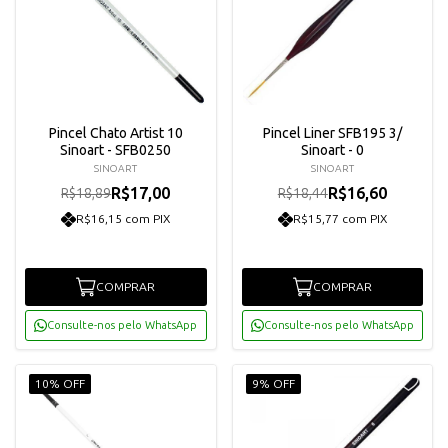
Pincel Chato Artist 10
Pincel Liner SFB195 3/
Sinoart - SFB0250
Sinoart - 0
SINOART
SINOART
R$17,00
R$16,60
R$18,89
R$18,44
R$16,15 com PIX
R$15,77 com PIX
COMPRAR
COMPRAR
Consulte-nos pelo WhatsApp
Consulte-nos pelo WhatsApp
10% OFF
9% OFF