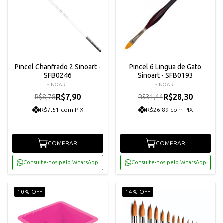
Pincel Chanfrado 2 Sinoart -
Pincel 6 Lingua de Gato
SFB0246
Sinoart - SFB0193
SINOART
SINOART
R$7,90
R$28,30
R$8,78
R$31,44
R$7,51 com PIX
R$26,89 com PIX
COMPRAR
COMPRAR
Consulte-nos pelo WhatsApp
Consulte-nos pelo WhatsApp
10% OFF
14% OFF