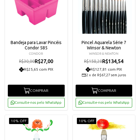
Bandeja para Lavar Pincéis
Pincel Aquarela Série 7
Condor 585
Winsor & Newton
CONDOR
WINSOR & NEWTON
R$27,00
R$134,54
R$30,00
R$158,28
R$25,65 com PIX
R$127,81 com PIX
2
x
de
R$67,27
sem juros
COMPRAR
COMPRAR
Consulte-nos pelo WhatsApp
Consulte-nos pelo WhatsApp
10% OFF
10% OFF