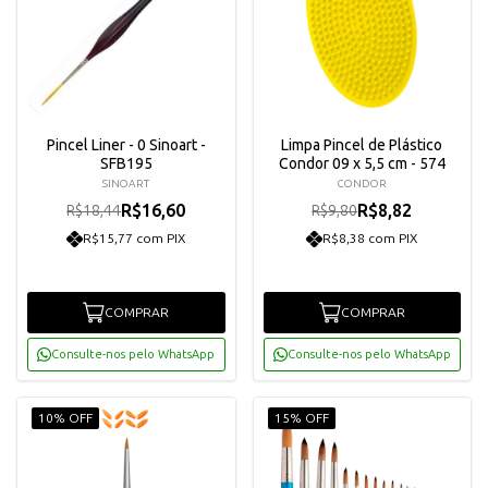
Pincel Liner - 0 Sinoart -
Limpa Pincel de Plástico
SFB195
Condor 09 x 5,5 cm - 574
SINOART
CONDOR
R$16,60
R$8,82
R$18,44
R$9,80
R$15,77 com PIX
R$8,38 com PIX
COMPRAR
COMPRAR
Consulte-nos pelo WhatsApp
Consulte-nos pelo WhatsApp
10% OFF
15% OFF