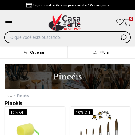
Pague em Até 6x sem juros ou ate 12x com juros
0
Ordenar
Filtrar
>
Pincéis
Início
Pincéis
10% OFF
10% OFF