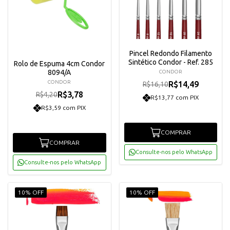
Pincel Redondo Filamento
Sintético Condor - Ref. 285
Rolo de Espuma 4cm Condor
8094/A
CONDOR
CONDOR
R$14,49
R$16,10
R$3,78
R$4,20
R$13,77 com PIX
R$3,59 com PIX
COMPRAR
COMPRAR
Consulte-nos pelo WhatsApp
Consulte-nos pelo WhatsApp
10% OFF
10% OFF