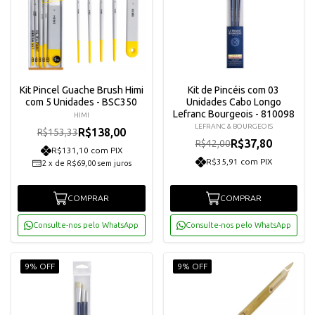
Kit Pincel Guache Brush Himi
Kit de Pincéis com 03
com 5 Unidades - BSC350
Unidades Cabo Longo
Lefranc Bourgeois - 810098
HIMI
LEFRANC & BOURGEOIS
R$138,00
R$153,33
R$37,80
R$42,00
R$131,10 com PIX
R$35,91 com PIX
2
x
de
R$69,00
sem juros
COMPRAR
COMPRAR
Consulte-nos pelo WhatsApp
Consulte-nos pelo WhatsApp
9% OFF
9% OFF