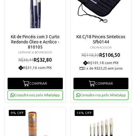
Kit de Pincéis com 3 Curto
Kit C/18 Pinceis Sinteticos
Redondo Óleo e Acrilico -
Sfb0144
810105
CROMACOLOR
LEFRANC & BOURGEOIS
R$106,50
R$118,33
R$32,80
R$36,44
R$101,18 com PIX
R$31,16 com PIX
2
x
de
R$53,25
sem juros
COMPRAR
COMPRAR
Consulte-nos pelo WhatsApp
Consulte-nos pelo WhatsApp
9% OFF
14% OFF