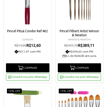
Pincel Pituá Condor Ref.462
Pincel Filbert Artist Winsor
& Newton
CONDOR
WINSOR & NEWTON
R$12,60
R$389,11
R$14,00
R$457,78
R$11,97 com PIX
R$369,65 com PIX
6
x
de
R$64,85
sem juros
COMPRAR
COMPRAR
Consulte-nos pelo WhatsApp
Consulte-nos pelo WhatsApp
10% OFF
10% OFF