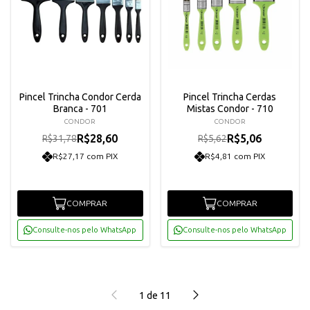
Pincel Trincha Condor Cerda
Pincel Trincha Cerdas
Branca - 701
Mistas Condor - 710
CONDOR
CONDOR
R$28,60
R$5,06
R$31,78
R$5,62
R$27,17 com PIX
R$4,81 com PIX
COMPRAR
COMPRAR
Consulte-nos pelo WhatsApp
Consulte-nos pelo WhatsApp
1
de
11