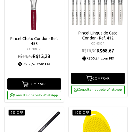
Pincel Língua de Gato
Condor - Ref. 412
Pincel Chato Condor - Ref.
455
CONDOR
CONDOR
R$68,67
R$76,30
R$13,23
R$14,70
R$65,24 com PIX
R$12,57 com PIX
COMPRAR
COMPRAR
Consulte-nos pelo WhatsApp
Consulte-nos pelo WhatsApp
9% OFF
10% OFF