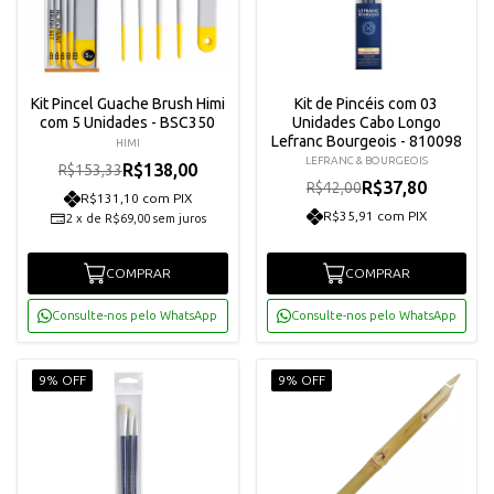
Kit Pincel Guache Brush Himi
Kit de Pincéis com 03
com 5 Unidades - BSC350
Unidades Cabo Longo
Lefranc Bourgeois - 810098
HIMI
LEFRANC & BOURGEOIS
R$138,00
R$153,33
R$37,80
R$42,00
R$131,10 com PIX
R$35,91 com PIX
2
x
de
R$69,00
sem juros
COMPRAR
COMPRAR
Consulte-nos pelo WhatsApp
Consulte-nos pelo WhatsApp
9% OFF
9% OFF