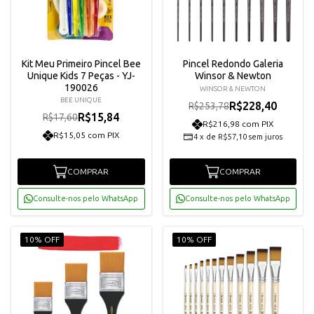
Kit Meu Primeiro Pincel Bee
Pincel Redondo Galeria
Unique Kids 7 Peças - YJ-
Winsor & Newton
190026
WINSOR & NEWTON
BEE UNIQUE
R$228,40
R$253,78
R$15,84
R$17,60
R$216,98 com PIX
R$15,05 com PIX
4
x
de
R$57,10
sem juros
COMPRAR
COMPRAR
Consulte-nos pelo WhatsApp
Consulte-nos pelo WhatsApp
10% OFF
10% OFF