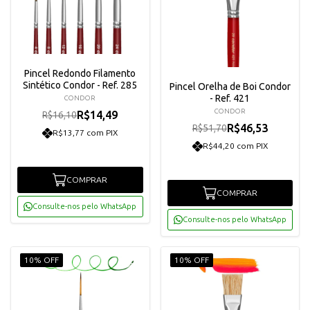
Pincel Redondo Filamento
Sintético Condor - Ref. 285
Pincel Orelha de Boi Condor
- Ref. 421
CONDOR
CONDOR
R$14,49
R$16,10
R$46,53
R$51,70
R$13,77 com PIX
R$44,20 com PIX
COMPRAR
COMPRAR
Consulte-nos pelo WhatsApp
Consulte-nos pelo WhatsApp
10% OFF
10% OFF