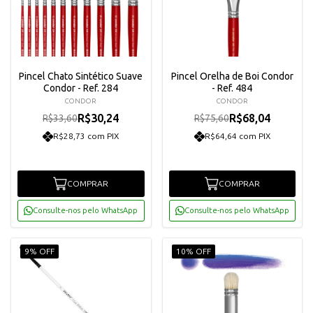
Pincel Chato Sintético Suave
Pincel Orelha de Boi Condor
Condor - Ref. 284
- Ref. 484
CONDOR
CONDOR
R$30,24
R$68,04
R$33,60
R$75,60
R$28,73 com PIX
R$64,64 com PIX
COMPRAR
COMPRAR
Consulte-nos pelo WhatsApp
Consulte-nos pelo WhatsApp
9% OFF
10% OFF