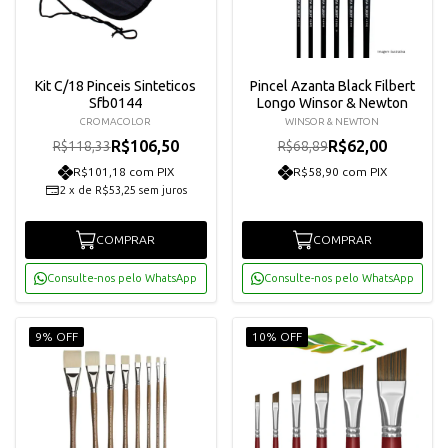
Kit C/18 Pinceis Sinteticos
Pincel Azanta Black Filbert
Sfb0144
Longo Winsor & Newton
CROMACOLOR
WINSOR & NEWTON
R$106,50
R$62,00
R$118,33
R$68,89
R$101,18 com PIX
R$58,90 com PIX
2
x
de
R$53,25
sem juros
COMPRAR
COMPRAR
Consulte-nos pelo WhatsApp
Consulte-nos pelo WhatsApp
9% OFF
10% OFF