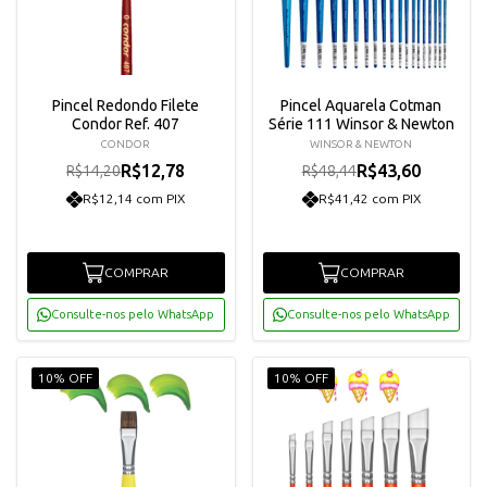
Pincel Redondo Filete
Pincel Aquarela Cotman
Condor Ref. 407
Série 111 Winsor & Newton
CONDOR
WINSOR & NEWTON
R$12,78
R$43,60
R$14,20
R$48,44
R$12,14 com PIX
R$41,42 com PIX
COMPRAR
COMPRAR
Consulte-nos pelo WhatsApp
Consulte-nos pelo WhatsApp
10% OFF
10% OFF