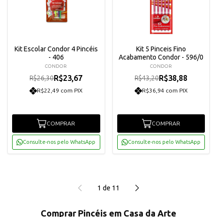
Kit Escolar Condor 4 Pincéis
Kit 5 Pinceis Fino
- 406
Acabamento Condor - 596/0
CONDOR
CONDOR
R$23,67
R$38,88
R$26,30
R$43,20
R$22,49 com PIX
R$36,94 com PIX
COMPRAR
COMPRAR
Consulte-nos pelo WhatsApp
Consulte-nos pelo WhatsApp
1
de
11
Comprar Pincéis em Casa da Arte