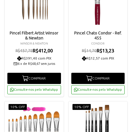
Pincel Filbert Artist Winsor
Pincel Chato Condor - Ref.
& Newton
455
WINSOR & NEWTON
CONDOR
R$412,00
R$13,23
R$457,78
R$14,70
R$391,40 com PIX
R$12,57 com PIX
6
x
de
R$68,67
sem juros
COMPRAR
COMPRAR
Consulte-nos pelo WhatsApp
Consulte-nos pelo WhatsApp
10% OFF
10% OFF