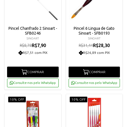
Pincel Chanfrado 2 Sinoart -
Pincel 6 Lingua de Gato
SFB0246
Sinoart - SFB0193
SINOART
SINOART
R$7,90
R$28,30
R$8,78
R$31,44
R$7,51 com PIX
R$26,89 com PIX
COMPRAR
COMPRAR
Consulte-nos pelo WhatsApp
Consulte-nos pelo WhatsApp
10% OFF
10% OFF