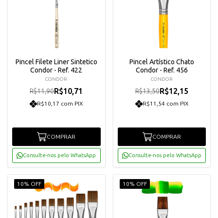
Pincel Filete Liner Sintetico
Pincel Artístico Chato
Condor - Ref. 422
Condor - Ref. 456
CONDOR
CONDOR
R$10,71
R$12,15
R$11,90
R$13,50
R$10,17 com PIX
R$11,54 com PIX
COMPRAR
COMPRAR
Consulte-nos pelo WhatsApp
Consulte-nos pelo WhatsApp
10% OFF
10% OFF