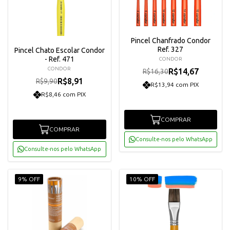
Pincel Chanfrado Condor
Ref. 327
Pincel Chato Escolar Condor
- Ref. 471
CONDOR
CONDOR
R$14,67
R$16,30
R$8,91
R$9,90
R$13,94 com PIX
R$8,46 com PIX
COMPRAR
COMPRAR
Consulte-nos pelo WhatsApp
Consulte-nos pelo WhatsApp
9% OFF
10% OFF