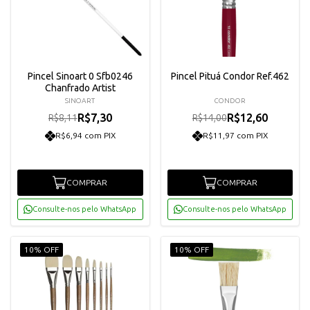
Pincel Sinoart 0 Sfb0246
Pincel Pituá Condor Ref.462
Chanfrado Artist
SINOART
CONDOR
R$7,30
R$12,60
R$8,11
R$14,00
R$6,94 com PIX
R$11,97 com PIX
COMPRAR
COMPRAR
Consulte-nos pelo WhatsApp
Consulte-nos pelo WhatsApp
10% OFF
10% OFF