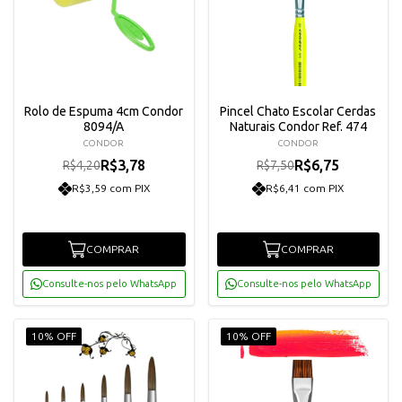
Rolo de Espuma 4cm Condor
Pincel Chato Escolar Cerdas
8094/A
Naturais Condor Ref. 474
CONDOR
CONDOR
R$3,78
R$6,75
R$4,20
R$7,50
R$3,59 com PIX
R$6,41 com PIX
COMPRAR
COMPRAR
Consulte-nos pelo WhatsApp
Consulte-nos pelo WhatsApp
10% OFF
10% OFF