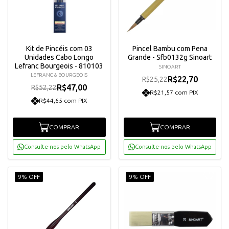
Kit de Pincéis com 03
Pincel Bambu com Pena
Unidades Cabo Longo
Grande - Sfb0132g Sinoart
Lefranc Bourgeois - 810103
SINOART
LEFRANC & BOURGEOIS
R$22,70
R$25,22
R$47,00
R$52,22
R$21,57 com PIX
R$44,65 com PIX
COMPRAR
COMPRAR
Consulte-nos pelo WhatsApp
Consulte-nos pelo WhatsApp
9% OFF
9% OFF