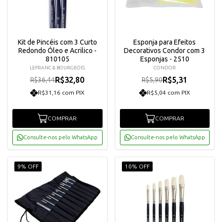
Kit de Pincéis com 3 Curto
Esponja para Efeitos
Redondo Óleo e Acrilico -
Decorativos Condor com 3
810105
Esponjas - 2510
LEFRANC & BOURGEOIS
CONDOR
R$32,80
R$5,31
R$36,44
R$5,90
R$31,16 com PIX
R$5,04 com PIX
COMPRAR
COMPRAR
Consulte-nos pelo WhatsApp
Consulte-nos pelo WhatsApp
9% OFF
10% OFF