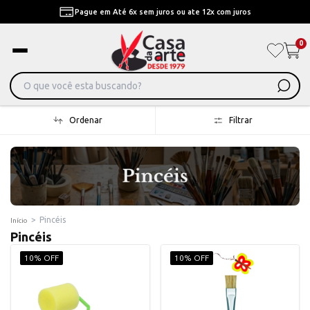
Pague em Até 6x sem juros ou ate 12x com juros
0
Ordenar
Filtrar
>
Pincéis
Início
Pincéis
10% OFF
10% OFF