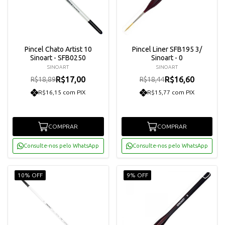
Pincel Chato Artist 10
Pincel Liner SFB195 3/
Sinoart - SFB0250
Sinoart - 0
SINOART
SINOART
R$17,00
R$16,60
R$18,89
R$18,44
R$16,15 com PIX
R$15,77 com PIX
COMPRAR
COMPRAR
Consulte-nos pelo WhatsApp
Consulte-nos pelo WhatsApp
10% OFF
9% OFF