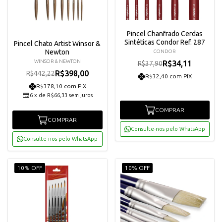
Pincel Chanfrado Cerdas
Sintéticas Condor Ref. 287
Pincel Chato Artist Winsor &
Newton
CONDOR
WINSOR & NEWTON
R$34,11
R$37,90
R$398,00
R$442,22
R$32,40 com PIX
R$378,10 com PIX
6
x
de
R$66,33
sem juros
COMPRAR
COMPRAR
Consulte-nos pelo WhatsApp
Consulte-nos pelo WhatsApp
10% OFF
10% OFF