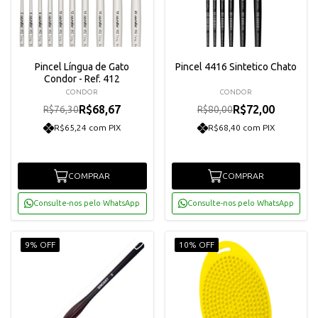
Pincel Língua de Gato
Pincel 4416 Sintetico Chato
Condor - Ref. 412
CONDOR
CONDOR
R$68,67
R$72,00
R$76,30
R$80,00
R$65,24 com PIX
R$68,40 com PIX
COMPRAR
COMPRAR
Consulte-nos pelo WhatsApp
Consulte-nos pelo WhatsApp
9% OFF
10% OFF