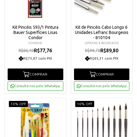
Kit Pincéis 593/1 Pintura
Kit de Pincéis Cabo Longo 6
Bauer Superfícies Lisas
Unidades Lefranc Bourgeois
Condor
- 810104
CONDOR
LEFRANC & BOURGEOIS
R$77,76
R$89,80
R$86,40
R$99,78
R$73,87 com PIX
R$85,31 com PIX
COMPRAR
COMPRAR
Consulte-nos pelo WhatsApp
Consulte-nos pelo WhatsApp
10% OFF
10% OFF