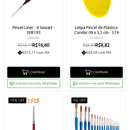
Pincel Liner - 0 Sinoart -
Limpa Pincel de Plástico
SFB195
Condor 09 x 5,5 cm - 574
SINOART
CONDOR
R$16,60
R$8,82
R$18,44
R$9,80
R$15,77 com PIX
R$8,38 com PIX
COMPRAR
COMPRAR
Consulte-nos pelo WhatsApp
Consulte-nos pelo WhatsApp
10% OFF
9% OFF