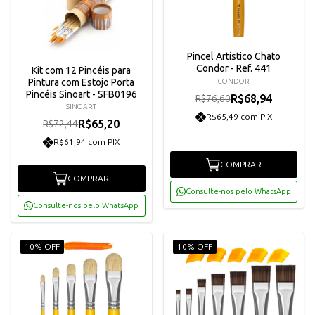
Pincel Artístico Chato
Condor - Ref. 441
Kit com 12 Pincéis para
Pintura com Estojo Porta
CONDOR
Pincéis Sinoart - SFB0196
R$68,94
R$76,60
SINOART
R$65,49 com PIX
R$65,20
R$72,44
R$61,94 com PIX
COMPRAR
COMPRAR
Consulte-nos pelo WhatsApp
Consulte-nos pelo WhatsApp
10% OFF
10% OFF