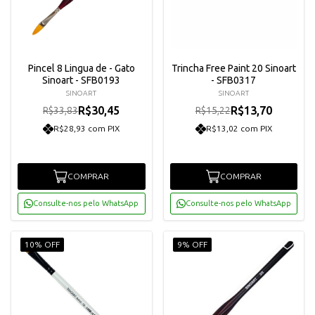
Pincel 8 Lingua de - Gato
Trincha Free Paint 20 Sinoart
Sinoart - SFB0193
- SFB0317
SINOART
SINOART
R$30,45
R$13,70
R$33,83
R$15,22
R$28,93 com PIX
R$13,02 com PIX
COMPRAR
COMPRAR
Consulte-nos pelo WhatsApp
Consulte-nos pelo WhatsApp
10% OFF
9% OFF