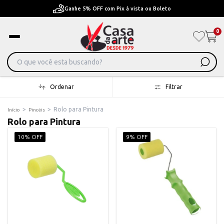
Ganhe 5% OFF com Pix à vista ou Boleto
0
Ordenar
Filtrar
>
>
Rolo para Pintura
Início
Pincéis
Rolo para Pintura
10% OFF
9% OFF