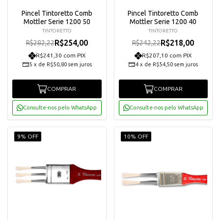
Pincel Tintoretto Comb
Pincel Tintoretto Comb
Mottler Serie 1200 50
Mottler Serie 1200 40
TINTORETTO
TINTORETTO
R$254,00
R$218,00
R$282,22
R$242,22
R$241,30 com PIX
R$207,10 com PIX
5
x
de
R$50,80
sem juros
4
x
de
R$54,50
sem juros
COMPRAR
COMPRAR
Consulte-nos pelo WhatsApp
Consulte-nos pelo WhatsApp
9% OFF
10% OFF