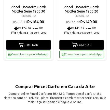
Pincel Tintoretto Comb
Pincel Tintoretto Comb
Mottler Serie 1200 30
Mottler Serie 1200 20
TINTORETTO
TINTORETTO
R$184,00
R$149,00
R$204,44
R$165,56
R$174,80 com PIX
R$141,55 com PIX
3
x
de
R$61,33
sem juros
2
x
de
R$74,50
sem juros
COMPRAR
COMPRAR
Consulte-nos pelo WhatsApp
Consulte-nos pelo WhatsApp
Comprar Pincel Garfo em Casa da Arte
Compre online Pincel Garfo por R$48,80. Temos pincel garfo chato
sintético condor - ref. 601, pincel tintoretto comb mottler serie 1200 80 e
mais. Faça seu pedido e pague-o online.