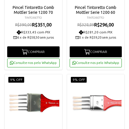
Pincel Tintoretto Comb
Pincel Tintoretto Comb
Mottler Serie 1200 70
Mottler Serie 1200 60
TINTORETTO
TINTORETTO
R$351,00
R$296,00
R$390,00
R$328,89
R$333,45 com PIX
R$281,20 com PIX
6
x
de
R$58,50
sem juros
5
x
de
R$59,20
sem juros
COMPRAR
COMPRAR
Consulte-nos pelo WhatsApp
Consulte-nos pelo WhatsApp
9% OFF
9% OFF