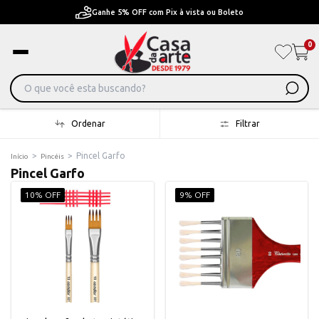
Pague em Até 6x sem juros ou ate 12x com juros
0
Ordenar
Filtrar
>
>
Pincel Garfo
Início
Pincéis
Pincel Garfo
10% OFF
9% OFF