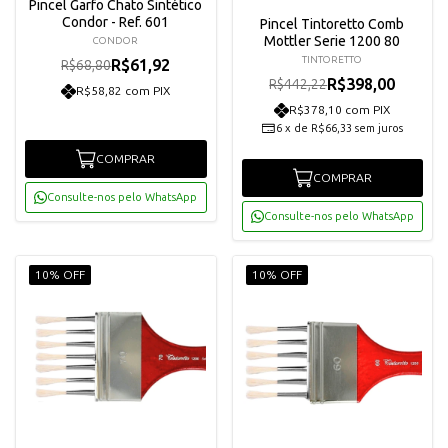
Pincel Garfo Chato Sintético
Condor - Ref. 601
Pincel Tintoretto Comb
Mottler Serie 1200 80
CONDOR
TINTORETTO
R$61,92
R$68,80
R$398,00
R$442,22
R$58,82 com PIX
R$378,10 com PIX
6
x
de
R$66,33
sem juros
COMPRAR
COMPRAR
Consulte-nos pelo WhatsApp
Consulte-nos pelo WhatsApp
10% OFF
10% OFF