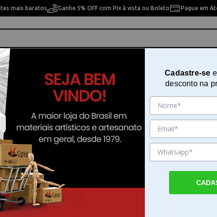
etes mais baratos
Ganhe 5% OFF com Pix à vista ou Boleto
Pague em Até
ho
Cavaletes
Pintura Artística
Pintura Artesan
Cadastre-se
e
desconto na p
ncel Garfo
10% OFF
10% OFF
CADA
etto Comb
Pincel Tintoretto Comb
Pincel Tintoretto Co