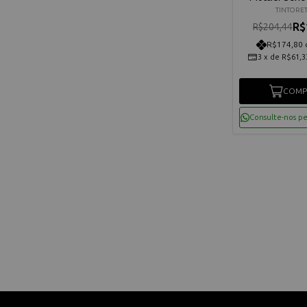
TINTORE
R$
R$204,44
R$174,80 
3
x
de
R$61,3
COMP
Consulte-nos p