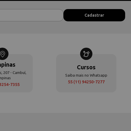
pinas
Cursos
c, 207 - Cambuí,
Saiba mais no Whatsapp
mpinas
55 (11) 94250-7277
 3254-7355