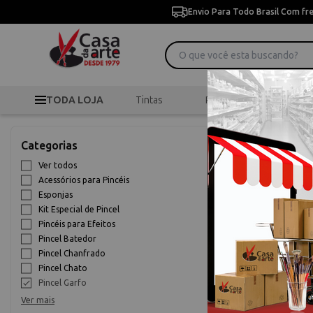
Envio Para Todo Brasil Com fr
TODA LOJA
Tintas
Pincéis
Desen
>
>
Pi
Início
Pincéis
Categorias
Pincel Garfo
Ver todos
Acessórios para Pincéis
9% OFF
Esponjas
Kit Especial de Pincel
Pincéis para Efeitos
Pincel Batedor
Pincel Chanfrado
Pincel Chato
Pincel Garfo
Ver mais
Pincel Tintor