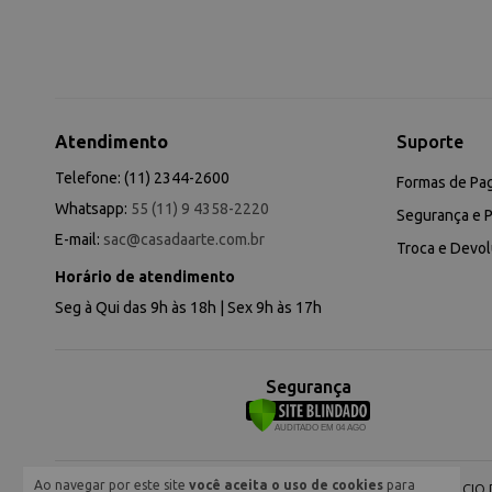
Atendimento
Suporte
Telefone: (11) 2344-2600
Formas de Pa
Whatsapp:
55 (11) 9 4358-2220
Segurança e P
E-mail:
sac@casadaarte.com.br
Troca e Devo
Horário de atendimento
Seg à Qui das 9h às 18h | Sex 9h às 17h
Segurança
Ao navegar por este site
você aceita o uso de cookies
para
NEVA COMERCIO DE