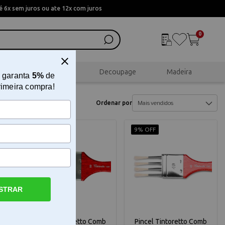
 6x sem juros ou ate 12x com juros
0
al
Scrapbook
Decoupage
Madeira
 garanta
5%
de
rimeira compra!
Ordenar por
9% OFF
9% OFF
STRAR
mb
Pincel Tintoretto Comb
Pincel Tintoretto Comb