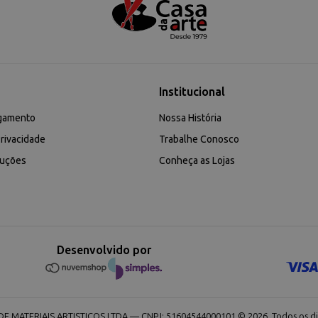
Institucional
gamento
Nossa História
rivacidade
Trabalhe Conosco
luções
Conheça as Lojas
Desenvolvido por
 MATERIAIS ARTISTICOS LTDA — CNPJ: 51604544000101 © 2026. Todos os dir