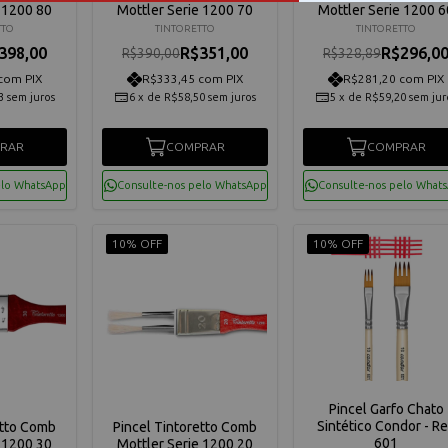
e 1200 80
Mottler Serie 1200 70
Mottler Serie 1200 6
TTO
TINTORETTO
TINTORETTO
398,00
R$351,00
R$296,0
R$390,00
R$328,89
com PIX
R$333,45 com PIX
R$281,20 com PIX
3
sem juros
6
x
de
R$58,50
sem juros
5
x
de
R$59,20
sem jur
RAR
COMPRAR
COMPRAR
elo WhatsApp
Consulte-nos pelo WhatsApp
Consulte-nos pelo What
10% OFF
10% OFF
Pincel Garfo Chato
Sintético Condor - Re
etto Comb
Pincel Tintoretto Comb
601
e 1200 30
Mottler Serie 1200 20