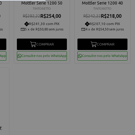
0
Mottler Serie 1200 50
Mottler Serie 1200 40
TINTORETTO
TINTORETTO
0
R$254,00
R$218,00
R$282,22
R$242,22
R$241,30 com PIX
R$207,10 com PIX
os
5
x
de
R$50,80
sem juros
4
x
de
R$54,50
sem juros
COMPRAR
COMPRAR
sApp
Consulte-nos pelo WhatsApp
Consulte-nos pelo WhatsApp
f.