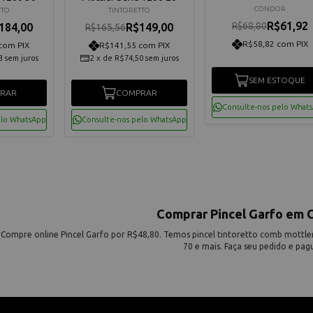
CONDOR
TTO
TINTORETTO
R$61,92
R$68,80
184,00
R$149,00
R$165,56
R$58,82 com PIX
com PIX
R$141,55 com PIX
3
sem juros
2
x
de
R$74,50
sem juros
SEM ESTOQUE
RAR
COMPRAR
Consulte-nos pelo What
elo WhatsApp
Consulte-nos pelo WhatsApp
Comprar Pincel Garfo em 
Compre online Pincel Garfo por R$48,80. Temos pincel tintoretto comb mottler 
70 e mais. Faça seu pedido e pag