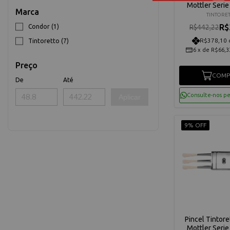
Mottler Seri
Marca
TINTORE
R$
Condor (1)
R$442,22
R$378,10 
Tintoretto (7)
6
x
de
R$66,3
Preço
COMP
De
Até
Consulte-nos p
Aplicar
9% OFF
Pincel Tintor
Mottler Seri