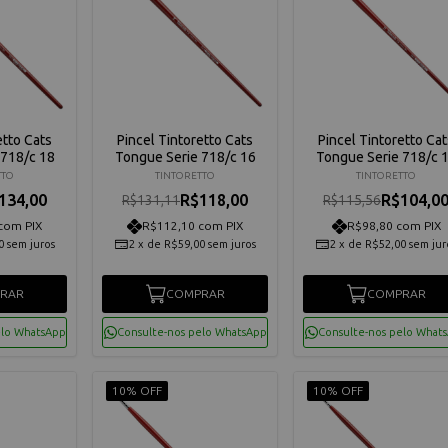
etto Cats
Pincel Tintoretto Cats
Pincel Tintoretto Cat
 718/c 18
Tongue Serie 718/c 16
Tongue Serie 718/c 
TTO
TINTORETTO
TINTORETTO
134,00
R$118,00
R$104,0
R$131,11
R$115,56
com PIX
R$112,10 com PIX
R$98,80 com PIX
0
sem juros
2
x
de
R$59,00
sem juros
2
x
de
R$52,00
sem jur
RAR
COMPRAR
COMPRAR
elo WhatsApp
Consulte-nos pelo WhatsApp
Consulte-nos pelo What
10% OFF
10% OFF