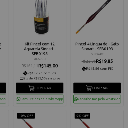
o
Kit Pincel com 12
Pincel 4 Lingua de - Gato
e
Aquarela Sinoart -
Sinoart - SFB0193
SFB0198
SINOART
SINOART
R$19,85
R$22,06
R$145,00
R$161,11
R$18,86 com PIX
R$137,75 com PIX
2
x
de
R$72,50
sem juros
COMPRAR
COMPRAR
sApp
Consulte-nos pelo WhatsApp
Consulte-nos pelo WhatsApp
10% OFF
9% OFF