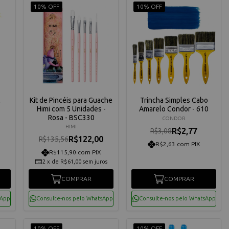
10% OFF
10% OFF
l
Kit de Pincéis para Guache
Trincha Simples Cabo
Himi com 5 Unidades -
Amarelo Condor - 610
Rosa - BSC330
CONDOR
HIMI
R$2,77
R$3,08
R$122,00
R$135,56
R$2,63 com PIX
R$115,90 com PIX
2
x
de
R$61,00
sem juros
COMPRAR
COMPRAR
sApp
Consulte-nos pelo WhatsApp
Consulte-nos pelo WhatsApp
10% OFF
10% OFF