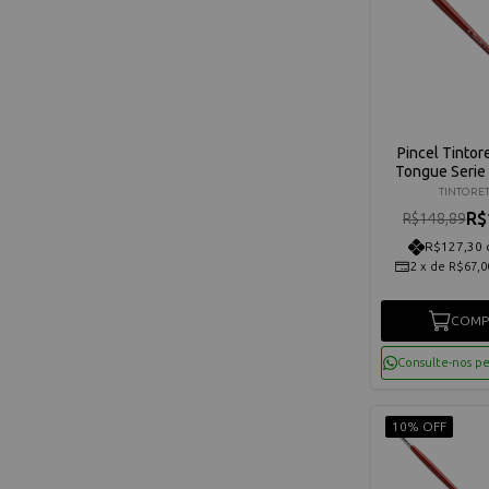
Pincel Tintor
Tongue Serie
TINTORE
R$
R$148,89
R$127,30 
2
x
de
R$67,0
COMP
Consulte-nos p
10% OFF