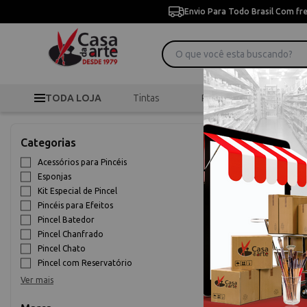
Envio Para Todo Brasil Com fr
TODA LOJA
Tintas
Pincéis
Desen
Categorias
Acessórios para Pincéis
Esponjas
Kit Especial de Pincel
Pincéis para Efeitos
Pincel Batedor
Pincel Chanfrado
Pincel Chato
Pincel com Reservatório
>
Pincéis
Início
Ver mais
Pincéis