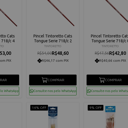
etto Cats
Pincel Tintoretto Cats
Pincel Tintoretto Cat
 718/c 4
Tongue Serie 718/c 2
Tongue Serie 718/c 
TTO
TINTORETTO
TINTORETTO
53,00
R$48,60
R$42,80
R$54,00
R$47,56
com PIX
R$46,17 com PIX
R$40,66 com PIX
RAR
COMPRAR
COMPRAR
elo WhatsApp
Consulte-nos pelo WhatsApp
Consulte-nos pelo What
14% OFF
9% OFF