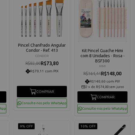
Pincel Chanfrado Angular
Condor - Ref. 413
Kit Pincel Guache Himi
com 8 Unidades - Rosa -
CONDOR
BSF300
R$73,80
R$82,00
HIMI
R$70,11 com PIX
R$148,00
R$164,44
R$140,60 com PIX
2
x
de
R$74,00
sem juros
COMPRAR
COMPRAR
Consulte-nos pelo WhatsApp
sApp
Consulte-nos pelo WhatsApp
9% OFF
10% OFF