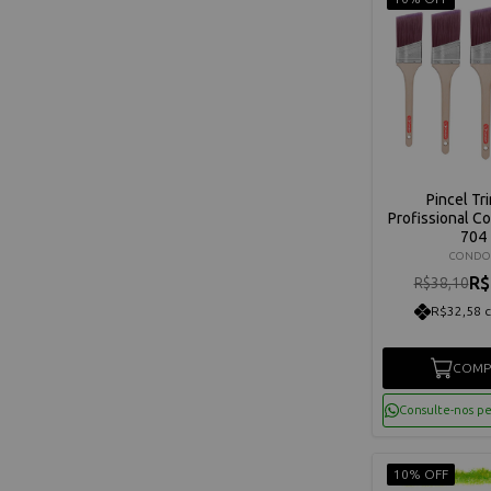
Pincel Tr
Profissional Co
704
CONDO
R$
R$38,10
R$32,58 
COMP
Consulte-nos p
10% OFF