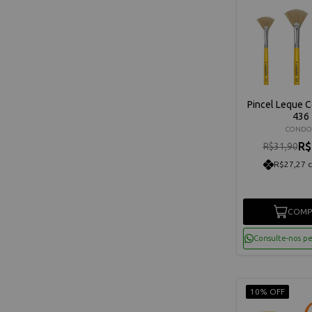
Pincel Leque C
436
CONDO
R$
R$31,90
R$27,27 
COMP
Consulte-nos p
10% OFF