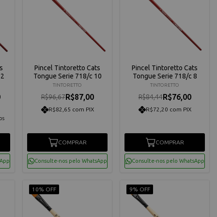
s
Pincel Tintoretto Cats
Pincel Tintoretto Cats
12
Tongue Serie 718/c 10
Tongue Serie 718/c 8
TINTORETTO
TINTORETTO
0
R$87,00
R$76,00
R$96,67
R$84,44
R$82,65 com PIX
R$72,20 com PIX
os
COMPRAR
COMPRAR
sApp
Consulte-nos pelo WhatsApp
Consulte-nos pelo WhatsApp
10% OFF
9% OFF