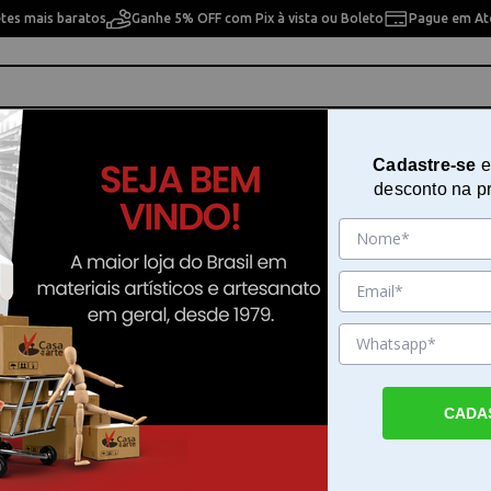
etes mais baratos
Ganhe 5% OFF com Pix à vista ou Boleto
Pague em Até
ho
Cavaletes
Pintura Artística
Pintura Artesan
Cadastre-se
e
desconto na p
CADA