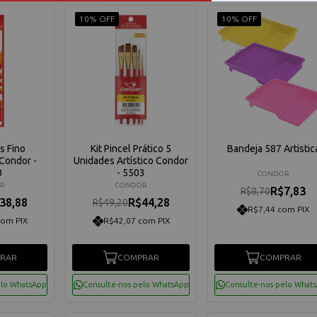
10% OFF
10% OFF
is Fino
Kit Pincel Prático 5
Bandeja 587 Artistic
Condor -
Unidades Artístico Condor
0
- 5503
CONDOR
R
CONDOR
R$7,83
R$8,70
38,88
R$44,28
R$49,20
R$7,44 com PIX
com PIX
R$42,07 com PIX
RAR
COMPRAR
COMPRAR
elo WhatsApp
Consulte-nos pelo WhatsApp
Consulte-nos pelo What