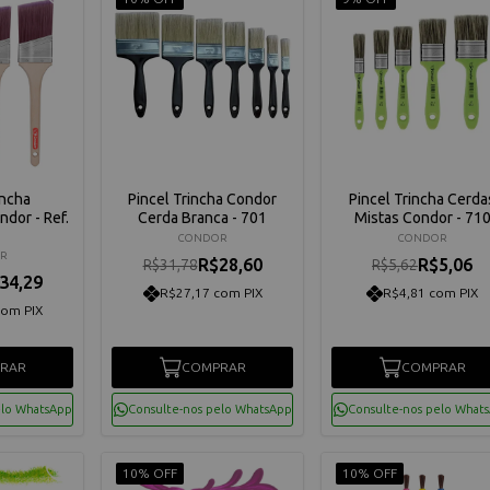
incha
Pincel Trincha Condor
Pincel Trincha Cerda
ndor - Ref.
Cerda Branca - 701
Mistas Condor - 71
CONDOR
CONDOR
R
R$28,60
R$5,06
R$31,78
R$5,62
34,29
R$27,17 com PIX
R$4,81 com PIX
com PIX
RAR
COMPRAR
COMPRAR
elo WhatsApp
Consulte-nos pelo WhatsApp
Consulte-nos pelo What
10% OFF
10% OFF