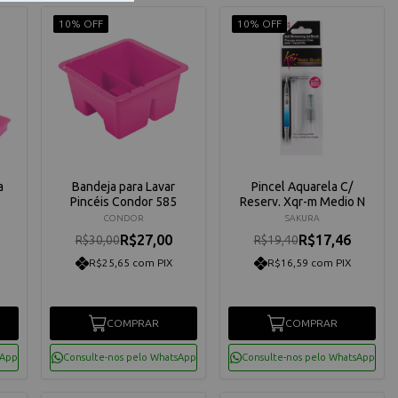
10% OFF
10% OFF
a
Bandeja para Lavar
Pincel Aquarela C/
Pincéis Condor 585
Reserv. Xqr-m Medio N
CONDOR
SAKURA
R$27,00
R$17,46
R$30,00
R$19,40
R$25,65 com PIX
R$16,59 com PIX
COMPRAR
COMPRAR
sApp
Consulte-nos pelo WhatsApp
Consulte-nos pelo WhatsApp