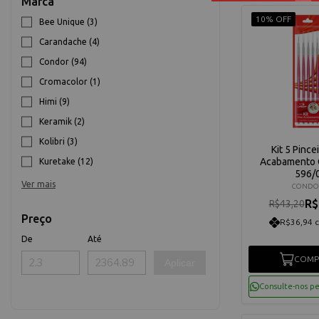
Marca
10% OFF
Bee Unique (3)
Carandache (4)
Condor (94)
Cromacolor (1)
Himi (9)
Keramik (2)
Kolibri (3)
Kit 5 Pince
Acabamento 
Kuretake (12)
596/
Ver mais
CONDO
R$
R$43,20
Preço
R$36,94 
De
Até
COMP
Aplicar
Consulte-nos p