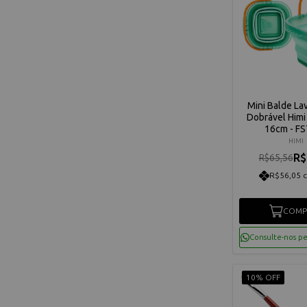
Mini Balde Lav
Dobrável Himi 
16cm - F
HIMI
R$
R$65,56
R$56,05 
COMP
Consulte-nos p
10% OFF