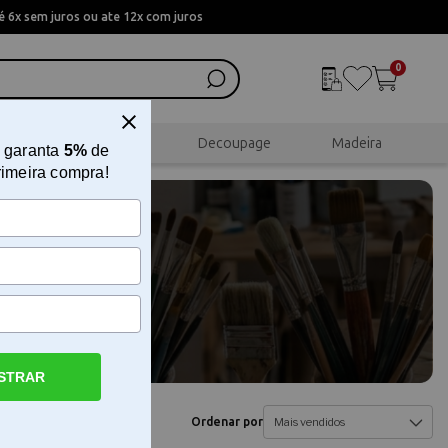
 6x sem juros ou ate 12x com juros
0
al
Scrapbook
Decoupage
Madeira
 garanta
5%
de
rimeira compra!
STRAR
Ordenar por