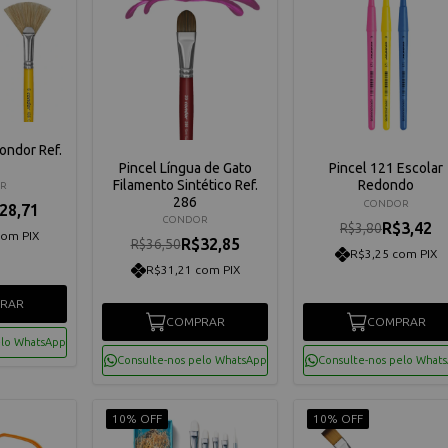
ondor Ref.
Pincel Língua de Gato
Pincel 121 Escolar
Filamento Sintético Ref.
Redondo
R
286
CONDOR
28,71
CONDOR
R$3,42
R$3,80
com PIX
R$32,85
R$36,50
R$3,25 com PIX
R$31,21 com PIX
RAR
COMPRAR
COMPRAR
elo WhatsApp
Consulte-nos pelo WhatsApp
Consulte-nos pelo What
10% OFF
10% OFF