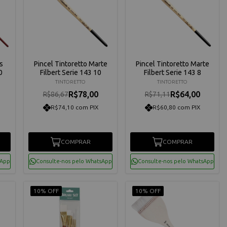
s
Pincel Tintoretto Marte
Pincel Tintoretto Marte
0
Filbert Serie 143 10
Filbert Serie 143 8
TINTORETTO
TINTORETTO
R$78,00
R$64,00
R$86,67
R$71,11
R$74,10 com PIX
R$60,80 com PIX
COMPRAR
COMPRAR
sApp
Consulte-nos pelo WhatsApp
Consulte-nos pelo WhatsApp
10% OFF
10% OFF