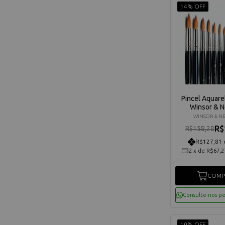
14% OFF
Pincel Aquarel
Winsor & 
WINSOR & N
R$
R$158,28
R$127,81 
2
x
de
R$67,2
COMP
Consulte-nos p
10% OFF