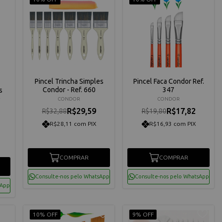
Pincel Trincha Simples
Pincel Faca Condor Ref.
Condor - Ref. 660
347
s
0
CONDOR
CONDOR
R$29,59
R$17,82
R$32,88
R$19,80
R$28,11 com PIX
R$16,93 com PIX
COMPRAR
COMPRAR
Consulte-nos pelo WhatsApp
Consulte-nos pelo WhatsApp
sApp
10% OFF
9% OFF