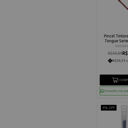
Pincel Tintor
Tongue Serie
TINTORE
R$
R$58,89
R$50,35 
COMP
Consulte-nos p
9% OFF