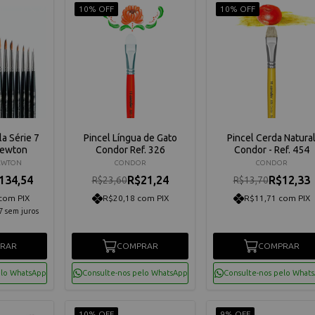
10% OFF
10% OFF
a Série 7
Pincel Língua de Gato
Pincel Cerda Natura
Newton
Condor Ref. 326
Condor - Ref. 454
EWTON
CONDOR
CONDOR
134,54
R$21,24
R$12,33
R$23,60
R$13,70
com PIX
R$20,18 com PIX
R$11,71 com PIX
7
sem juros
RAR
COMPRAR
COMPRAR
elo WhatsApp
Consulte-nos pelo WhatsApp
Consulte-nos pelo What
10% OFF
9% OFF