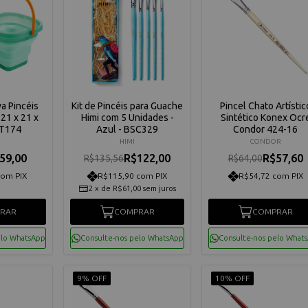
a Pincéis
Kit de Pincéis para Guache
Pincel Chato Artístic
21 x 21 x
Himi com 5 Unidades -
Sintético Konex Ocr
ST174
Azul - BSC329
Condor 424-16
HIMI
CONDOR
59,00
R$122,00
R$57,60
R$135,56
R$64,00
com PIX
R$115,90 com PIX
R$54,72 com PIX
2
x
de
R$61,00
sem juros
RAR
COMPRAR
COMPRAR
elo WhatsApp
Consulte-nos pelo WhatsApp
Consulte-nos pelo What
9% OFF
10% OFF