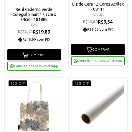
Giz de Cera 12 Cores Acrilex
- 09111
Refil Caderno Verde
Colegial Smart 17,7cm x
ACRILEX
24cm - 1818RE
R$9,54
R$10,60
DAC
R$9,06 com PIX
R$19,89
R$22,10
R$18,90 com PIX
COMPRAR
COMPRAR
Consulte-nos pelo WhatsApp
Consulte-nos pelo WhatsApp
10% OFF
15% OFF