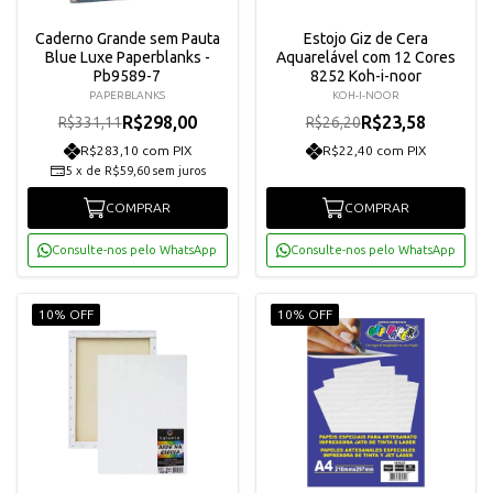
Caderno Grande sem Pauta
Estojo Giz de Cera
Blue Luxe Paperblanks -
Aquarelável com 12 Cores
Pb9589-7
8252 Koh-i-noor
PAPERBLANKS
KOH-I-NOOR
R$298,00
R$23,58
R$331,11
R$26,20
R$283,10 com PIX
R$22,40 com PIX
5
x
de
R$59,60
sem juros
COMPRAR
COMPRAR
Consulte-nos pelo WhatsApp
Consulte-nos pelo WhatsApp
10% OFF
10% OFF