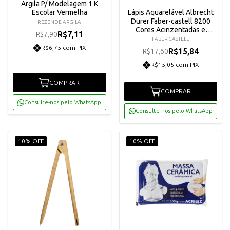
Argila P/ Modelagem 1 K
Escolar Vermelha
Lápis Aquarelável Albrecht
Dürer Faber-castell 8200
REZENDE ARGILA
Cores Acinzentadas e
R$7,11
R$7,90
Terrosas
FABER CASTELL
R$6,75 com PIX
R$15,84
R$17,60
R$15,05 com PIX
COMPRAR
COMPRAR
Consulte-nos pelo WhatsApp
Consulte-nos pelo WhatsApp
10% OFF
10% OFF