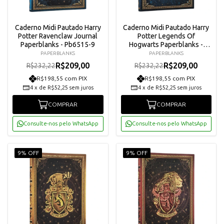
Caderno Midi Pautado Harry
Caderno Midi Pautado Harry
Potter Ravenclaw Journal
Potter Legends Of
Paperblanks - Pb6515-9
Hogwarts Paperblanks -
Pb6521-0
PAPERBLANKS
PAPERBLANKS
R$209,00
R$209,00
R$232,22
R$232,22
R$198,55 com PIX
R$198,55 com PIX
4
x
de
R$52,25
sem juros
4
x
de
R$52,25
sem juros
COMPRAR
COMPRAR
Consulte-nos pelo WhatsApp
Consulte-nos pelo WhatsApp
9% OFF
9% OFF