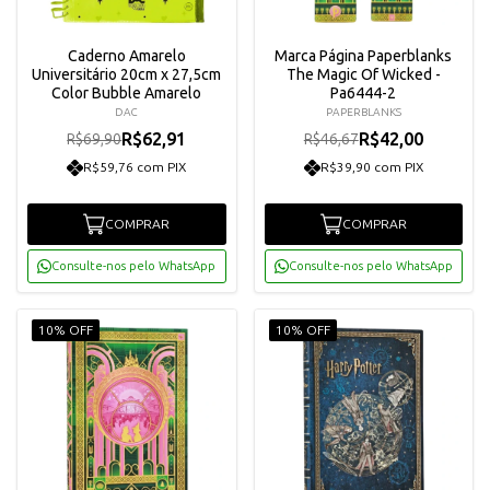
Caderno Amarelo
Marca Página Paperblanks
Universitário 20cm x 27,5cm
The Magic Of Wicked -
Color Bubble Amarelo
Pa6444-2
DAC
PAPERBLANKS
R$62,91
R$42,00
R$69,90
R$46,67
R$59,76 com PIX
R$39,90 com PIX
COMPRAR
COMPRAR
Consulte-nos pelo WhatsApp
Consulte-nos pelo WhatsApp
10% OFF
10% OFF