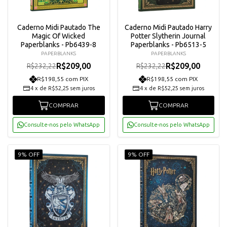
Caderno Midi Pautado The
Caderno Midi Pautado Harry
Magic Of Wicked
Potter Slytherin Journal
Paperblanks - Pb6439-8
Paperblanks - Pb6513-5
PAPERBLANKS
PAPERBLANKS
R$209,00
R$209,00
R$232,22
R$232,22
R$198,55 com PIX
R$198,55 com PIX
4
x
de
R$52,25
sem juros
4
x
de
R$52,25
sem juros
COMPRAR
COMPRAR
Consulte-nos pelo WhatsApp
Consulte-nos pelo WhatsApp
9% OFF
9% OFF