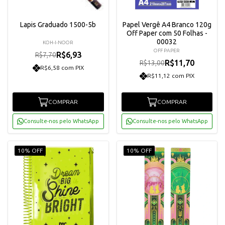
Lapis Graduado 1500-5b
Papel Vergê A4 Branco 120g
Off Paper com 50 Folhas -
00032
KOH-I-NOOR
OFF PAPER
R$6,93
R$7,70
R$11,70
R$13,00
R$6,58 com PIX
R$11,12 com PIX
COMPRAR
COMPRAR
Consulte-nos pelo WhatsApp
Consulte-nos pelo WhatsApp
10% OFF
10% OFF