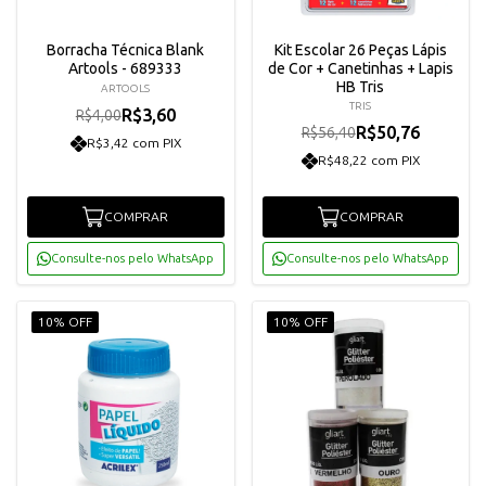
Borracha Técnica Blank
Kit Escolar 26 Peças Lápis
Artools - 689333
de Cor + Canetinhas + Lapis
HB Tris
ARTOOLS
TRIS
R$3,60
R$4,00
R$50,76
R$56,40
R$3,42 com PIX
R$48,22 com PIX
COMPRAR
COMPRAR
Consulte-nos pelo WhatsApp
Consulte-nos pelo WhatsApp
10% OFF
10% OFF