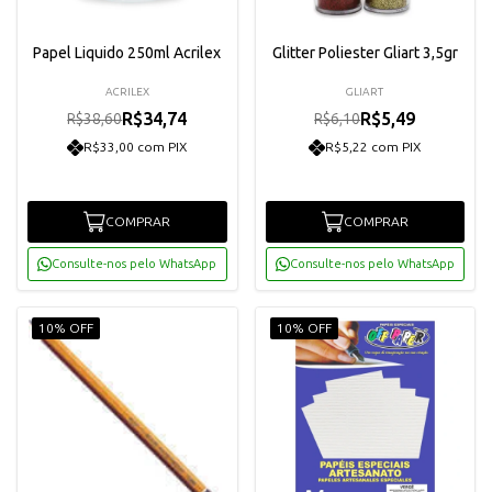
Papel Liquido 250ml Acrilex
Glitter Poliester Gliart 3,5gr
ACRILEX
GLIART
R$34,74
R$5,49
R$38,60
R$6,10
R$33,00 com PIX
R$5,22 com PIX
COMPRAR
COMPRAR
Consulte-nos pelo WhatsApp
Consulte-nos pelo WhatsApp
10% OFF
10% OFF