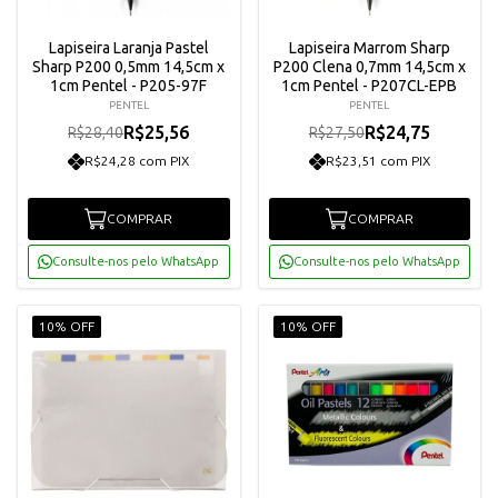
Lapiseira Laranja Pastel
Lapiseira Marrom Sharp
Sharp P200 0,5mm 14,5cm x
P200 Clena 0,7mm 14,5cm x
1cm Pentel - P205-97F
1cm Pentel - P207CL-EPB
PENTEL
PENTEL
R$25,56
R$24,75
R$28,40
R$27,50
R$24,28 com PIX
R$23,51 com PIX
COMPRAR
COMPRAR
Consulte-nos pelo WhatsApp
Consulte-nos pelo WhatsApp
10% OFF
10% OFF