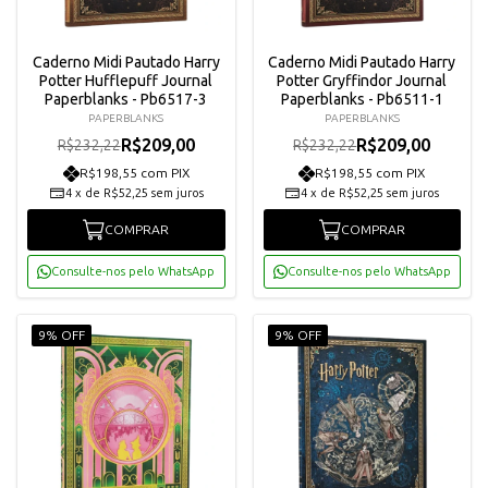
Caderno Midi Pautado Harry
Caderno Midi Pautado Harry
Potter Hufflepuff Journal
Potter Gryffindor Journal
Paperblanks - Pb6517-3
Paperblanks - Pb6511-1
PAPERBLANKS
PAPERBLANKS
R$209,00
R$209,00
R$232,22
R$232,22
R$198,55 com PIX
R$198,55 com PIX
4
x
de
R$52,25
sem juros
4
x
de
R$52,25
sem juros
COMPRAR
COMPRAR
Consulte-nos pelo WhatsApp
Consulte-nos pelo WhatsApp
9% OFF
9% OFF