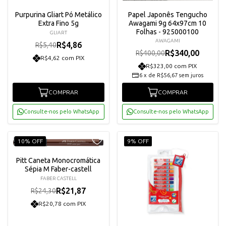
Purpurina Gliart Pó Metálico
Papel Japonês Tengucho
Extra Fino 5g
Awagami 9g 64x97cm 10
Folhas - 925000100
GLIART
AWAGAMI
R$4,86
R$5,40
R$340,00
R$400,00
R$4,62 com PIX
R$323,00 com PIX
6
x
de
R$56,67
sem juros
COMPRAR
COMPRAR
Consulte-nos pelo WhatsApp
Consulte-nos pelo WhatsApp
10% OFF
9% OFF
Pitt Caneta Monocromática
Sépia M Faber-castell
FABER CASTELL
R$21,87
R$24,30
R$20,78 com PIX