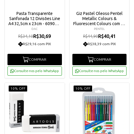
Pasta Transparente
Giz Pastel Oleoso Pentel
Sanfonada 12 Divisões Line
Metallic Colours &
A4 32,5cm x 23cm - 6090PP-
Fluorescent Colours com 12
TR
Cores - Phn-mf12
DAC
PENTEL
R$30,69
R$40,41
R$34,10
R$44,90
R$29,16 com PIX
R$38,39 com PIX
COMPRAR
COMPRAR
Consulte-nos pelo WhatsApp
Consulte-nos pelo WhatsApp
10% OFF
10% OFF