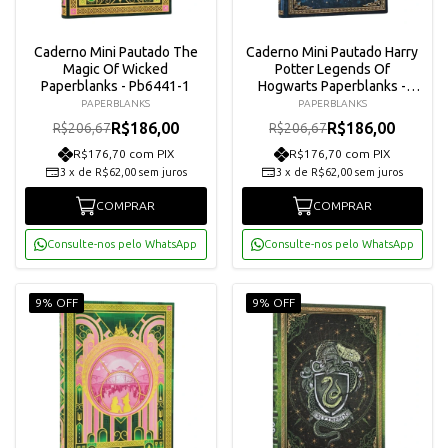
Caderno Mini Pautado The
Caderno Mini Pautado Harry
Magic Of Wicked
Potter Legends Of
Paperblanks - Pb6441-1
Hogwarts Paperblanks -
Pb6523-4
PAPERBLANKS
PAPERBLANKS
R$186,00
R$186,00
R$206,67
R$206,67
R$176,70 com PIX
R$176,70 com PIX
3
x
de
R$62,00
sem juros
3
x
de
R$62,00
sem juros
COMPRAR
COMPRAR
Consulte-nos pelo WhatsApp
Consulte-nos pelo WhatsApp
9% OFF
9% OFF