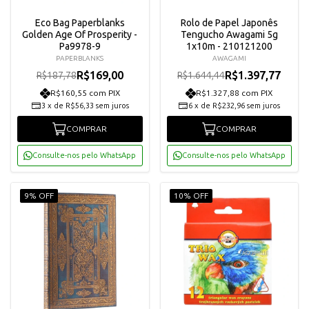
Eco Bag Paperblanks
Rolo de Papel Japonês
Golden Age Of Prosperity -
Tengucho Awagami 5g
Pa9978-9
1x10m - 210121200
PAPERBLANKS
AWAGAMI
R$169,00
R$1.397,77
R$187,78
R$1.644,44
R$160,55 com PIX
R$1.327,88 com PIX
3
x
de
R$56,33
sem juros
6
x
de
R$232,96
sem juros
COMPRAR
COMPRAR
Consulte-nos pelo WhatsApp
Consulte-nos pelo WhatsApp
9% OFF
10% OFF