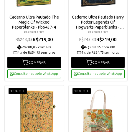
Caderno Ultra Pautado The
Caderno Ultra Pautado Harry
Magic Of Wicked
Potter Legends Of
Paperblanks - Pb6437-4
Hogwarts Paperblanks -
Pb6519-7
PAPERBLANKS
PAPERBLANKS
R$219,00
R$219,00
R$243,33
R$243,33
R$208,05 com PIX
R$208,05 com PIX
4
x
de
R$54,75
sem juros
4
x
de
R$54,75
sem juros
COMPRAR
COMPRAR
Consulte-nos pelo WhatsApp
Consulte-nos pelo WhatsApp
10% OFF
10% OFF