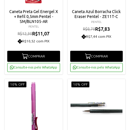
Caneta Preta Gel Energel X
Caneta Azul Borracha Click
+ Refil 0,5mm Pentel -
Eraser Pentel - ZE11T-C
SM/BLN105-AR
PENTEL
PENTEL
R$7,83
R$8,70
R$11,07
R$12,30
R$7,44 com PIX
R$10,52 com PIX
COMPRAR
COMPRAR
Consulte-nos pelo WhatsApp
Consulte-nos pelo WhatsApp
10% OFF
10% OFF