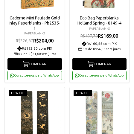
Caderno Mini Pautado Gold
Eco Bag Paperblanks
Inlay Paperblanks - Pb2535-
Holland Spring - 8149-4
1
PAPERBLANKS
PAPERBLANKS
R$169,00
R$187,78
R$204,00
R$226,67
R$160,55 com PIX
R$193,80 com PIX
3
x
de
R$56,33
sem juros
4
x
de
R$51,00
sem juros
COMPRAR
COMPRAR
Consulte-nos pelo WhatsApp
Consulte-nos pelo WhatsApp
10% OFF
10% OFF