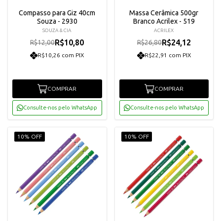
Compasso para Giz 40cm
Massa Cerâmica 500gr
Souza - 2930
Branco Acrilex - 519
SOUZA & CIA
ACRILEX
R$10,80
R$24,12
R$12,00
R$26,80
R$10,26 com PIX
R$22,91 com PIX
COMPRAR
COMPRAR
Consulte-nos pelo WhatsApp
Consulte-nos pelo WhatsApp
10% OFF
10% OFF