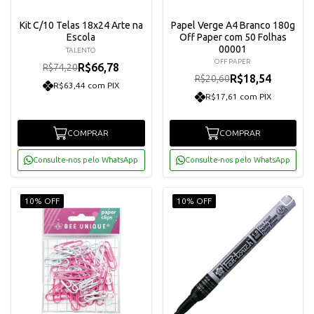
Kit C/10 Telas 18x24 Arte na
Papel Verge A4 Branco 180g
Escola
Off Paper com 50 Folhas
00001
TALENTO
OFF PAPER
R$66,78
R$74,20
R$18,54
R$20,60
R$63,44 com PIX
R$17,61 com PIX
COMPRAR
COMPRAR
Consulte-nos pelo WhatsApp
Consulte-nos pelo WhatsApp
10% OFF
10% OFF