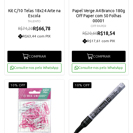
Kit C/10 Telas 18x24 Arte na
Papel Verge A4 Branco 180g
Escola
Off Paper com 50 Folhas
00001
TALENTO
OFF PAPER
R$66,78
R$74,20
R$18,54
R$20,60
R$63,44 com PIX
R$17,61 com PIX
COMPRAR
COMPRAR
Consulte-nos pelo WhatsApp
Consulte-nos pelo WhatsApp
10% OFF
10% OFF