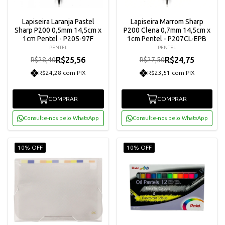
Lapiseira Laranja Pastel
Lapiseira Marrom Sharp
Sharp P200 0,5mm 14,5cm x
P200 Clena 0,7mm 14,5cm x
1cm Pentel - P205-97F
1cm Pentel - P207CL-EPB
PENTEL
PENTEL
R$25,56
R$24,75
R$28,40
R$27,50
R$24,28 com PIX
R$23,51 com PIX
COMPRAR
COMPRAR
Consulte-nos pelo WhatsApp
Consulte-nos pelo WhatsApp
10% OFF
10% OFF