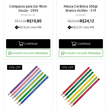
Compasso para Giz 40cm
Massa Cerâmica 500gr
Souza - 2930
Branco Acrilex - 519
SOUZA & CIA
ACRILEX
R$10,80
R$24,12
R$12,00
R$26,80
R$10,26 com PIX
R$22,91 com PIX
COMPRAR
COMPRAR
Consulte-nos pelo WhatsApp
Consulte-nos pelo WhatsApp
10% OFF
10% OFF