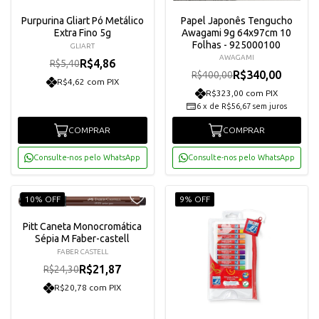
Purpurina Gliart Pó Metálico
Papel Japonês Tengucho
Extra Fino 5g
Awagami 9g 64x97cm 10
Folhas - 925000100
GLIART
AWAGAMI
R$4,86
R$5,40
R$340,00
R$400,00
R$4,62 com PIX
R$323,00 com PIX
6
x
de
R$56,67
sem juros
COMPRAR
COMPRAR
Consulte-nos pelo WhatsApp
Consulte-nos pelo WhatsApp
10% OFF
9% OFF
Pitt Caneta Monocromática
Sépia M Faber-castell
FABER CASTELL
R$21,87
R$24,30
R$20,78 com PIX