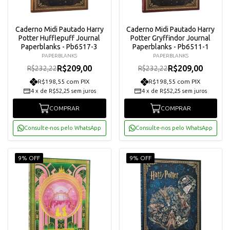
Caderno Midi Pautado Harry
Caderno Midi Pautado Harry
Potter Hufflepuff Journal
Potter Gryffindor Journal
Paperblanks - Pb6517-3
Paperblanks - Pb6511-1
PAPERBLANKS
PAPERBLANKS
R$209,00
R$209,00
R$232,22
R$232,22
R$198,55 com PIX
R$198,55 com PIX
4
x
de
R$52,25
sem juros
4
x
de
R$52,25
sem juros
COMPRAR
COMPRAR
Consulte-nos pelo WhatsApp
Consulte-nos pelo WhatsApp
9% OFF
9% OFF