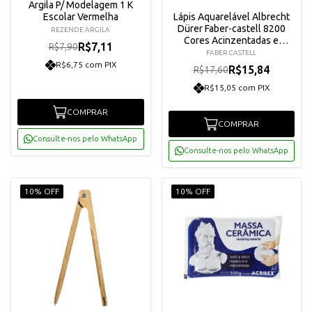
Argila P/ Modelagem 1 K
Escolar Vermelha
Lápis Aquarelável Albrecht
Dürer Faber-castell 8200
REZENDE ARGILA
Cores Acinzentadas e
R$7,11
R$7,90
Terrosas
FABER CASTELL
R$6,75 com PIX
R$15,84
R$17,60
R$15,05 com PIX
COMPRAR
COMPRAR
Consulte-nos pelo WhatsApp
Consulte-nos pelo WhatsApp
10% OFF
10% OFF