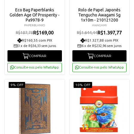
Eco Bag Paperblanks
Rolo de Papel Japonês
Golden Age Of Prosperity -
Tengucho Awagami 5g
Pa9978-9
1x10m - 210121200
PAPERBLANKS
AWAGAMI
R$169,00
R$1.397,77
R$187,78
R$1.644,44
R$160,55 com PIX
R$1.327,88 com PIX
3
x
de
R$56,33
sem juros
6
x
de
R$232,96
sem juros
COMPRAR
COMPRAR
Consulte-nos pelo WhatsApp
Consulte-nos pelo WhatsApp
9% OFF
10% OFF