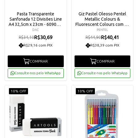
Pasta Transparente
Giz Pastel Oleoso Pentel
Sanfonada 12 Divisões Line
Metallic Colours &
A4 32,5cm x 23cm - 6090PP-
Fluorescent Colours com 12
TR
Cores - Phn-mf12
DAC
PENTEL
R$30,69
R$40,41
R$34,10
R$44,90
R$29,16 com PIX
R$38,39 com PIX
COMPRAR
COMPRAR
Consulte-nos pelo WhatsApp
Consulte-nos pelo WhatsApp
10% OFF
10% OFF