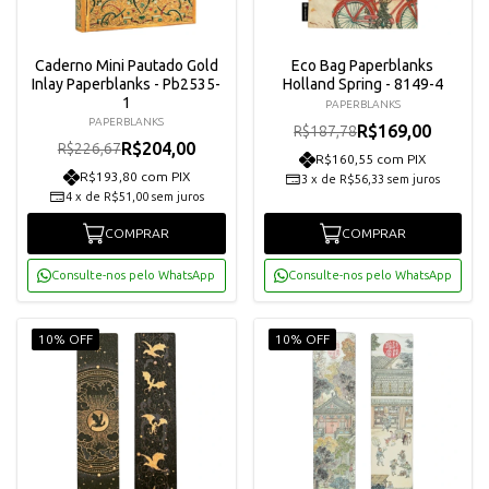
Caderno Mini Pautado Gold
Eco Bag Paperblanks
Inlay Paperblanks - Pb2535-
Holland Spring - 8149-4
1
PAPERBLANKS
PAPERBLANKS
R$169,00
R$187,78
R$204,00
R$226,67
R$160,55 com PIX
R$193,80 com PIX
3
x
de
R$56,33
sem juros
4
x
de
R$51,00
sem juros
COMPRAR
COMPRAR
Consulte-nos pelo WhatsApp
Consulte-nos pelo WhatsApp
10% OFF
10% OFF