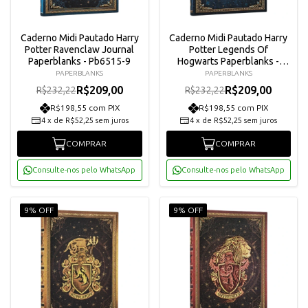
Caderno Midi Pautado Harry
Caderno Midi Pautado Harry
Potter Ravenclaw Journal
Potter Legends Of
Paperblanks - Pb6515-9
Hogwarts Paperblanks -
Pb6521-0
PAPERBLANKS
PAPERBLANKS
R$209,00
R$209,00
R$232,22
R$232,22
R$198,55 com PIX
R$198,55 com PIX
4
x
de
R$52,25
sem juros
4
x
de
R$52,25
sem juros
COMPRAR
COMPRAR
Consulte-nos pelo WhatsApp
Consulte-nos pelo WhatsApp
9% OFF
9% OFF