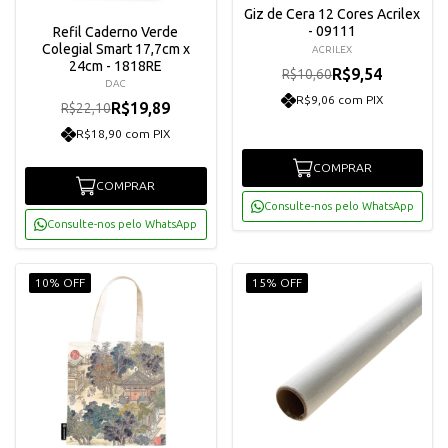
Giz de Cera 12 Cores Acrilex
- 09111
Refil Caderno Verde
Colegial Smart 17,7cm x
ACRILEX
24cm - 1818RE
R$9,54
R$10,60
DAC
R$9,06 com PIX
R$19,89
R$22,10
R$18,90 com PIX
COMPRAR
COMPRAR
Consulte-nos pelo WhatsApp
Consulte-nos pelo WhatsApp
10% OFF
15% OFF