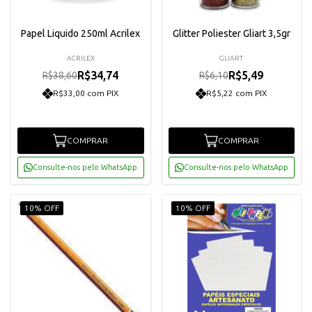
Papel Liquido 250ml Acrilex
Glitter Poliester Gliart 3,5gr
ACRILEX
GLIART
R$34,74
R$5,49
R$38,60
R$6,10
R$33,00 com PIX
R$5,22 com PIX
COMPRAR
COMPRAR
Consulte-nos pelo WhatsApp
Consulte-nos pelo WhatsApp
10% OFF
10% OFF