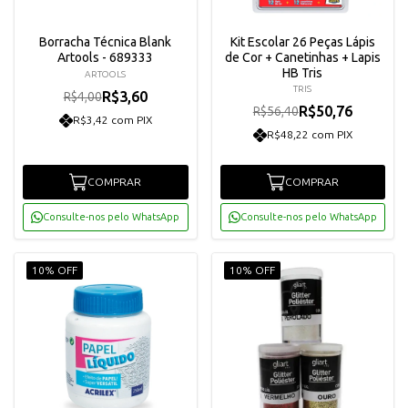
Borracha Técnica Blank
Kit Escolar 26 Peças Lápis
Artools - 689333
de Cor + Canetinhas + Lapis
HB Tris
ARTOOLS
TRIS
R$3,60
R$4,00
R$50,76
R$56,40
R$3,42 com PIX
R$48,22 com PIX
COMPRAR
COMPRAR
Consulte-nos pelo WhatsApp
Consulte-nos pelo WhatsApp
10% OFF
10% OFF