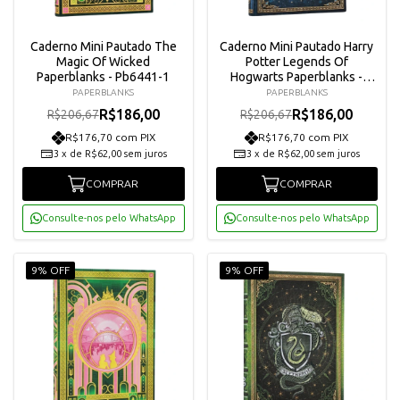
Caderno Mini Pautado The
Caderno Mini Pautado Harry
Magic Of Wicked
Potter Legends Of
Paperblanks - Pb6441-1
Hogwarts Paperblanks -
Pb6523-4
PAPERBLANKS
PAPERBLANKS
R$186,00
R$186,00
R$206,67
R$206,67
R$176,70 com PIX
R$176,70 com PIX
3
x
de
R$62,00
sem juros
3
x
de
R$62,00
sem juros
COMPRAR
COMPRAR
Consulte-nos pelo WhatsApp
Consulte-nos pelo WhatsApp
9% OFF
9% OFF