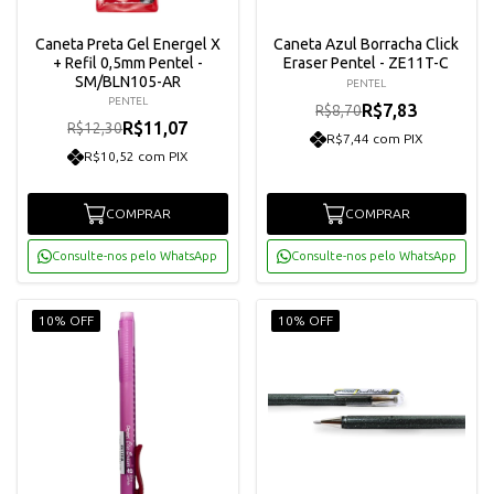
Caneta Preta Gel Energel X
Caneta Azul Borracha Click
+ Refil 0,5mm Pentel -
Eraser Pentel - ZE11T-C
SM/BLN105-AR
PENTEL
PENTEL
R$7,83
R$8,70
R$11,07
R$12,30
R$7,44 com PIX
R$10,52 com PIX
COMPRAR
COMPRAR
Consulte-nos pelo WhatsApp
Consulte-nos pelo WhatsApp
10% OFF
10% OFF