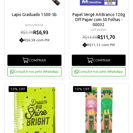
Lapis Graduado 1500-5b
Papel Vergê A4 Branco 120g
Off Paper com 50 Folhas -
00032
KOH-I-NOOR
OFF PAPER
R$6,93
R$7,70
R$11,70
R$13,00
R$6,58 com PIX
R$11,12 com PIX
COMPRAR
COMPRAR
Consulte-nos pelo WhatsApp
Consulte-nos pelo WhatsApp
10% OFF
10% OFF