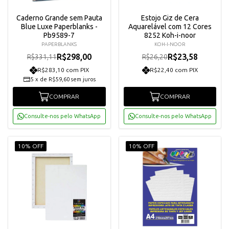
Caderno Grande sem Pauta
Estojo Giz de Cera
Blue Luxe Paperblanks -
Aquarelável com 12 Cores
Pb9589-7
8252 Koh-i-noor
PAPERBLANKS
KOH-I-NOOR
R$298,00
R$23,58
R$331,11
R$26,20
R$283,10 com PIX
R$22,40 com PIX
5
x
de
R$59,60
sem juros
COMPRAR
COMPRAR
Consulte-nos pelo WhatsApp
Consulte-nos pelo WhatsApp
10% OFF
10% OFF