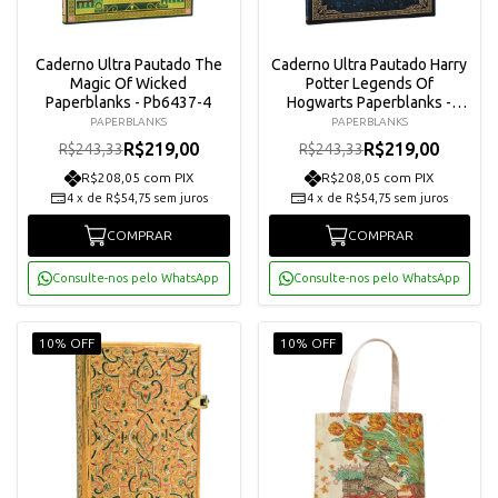
Caderno Ultra Pautado The
Caderno Ultra Pautado Harry
Magic Of Wicked
Potter Legends Of
Paperblanks - Pb6437-4
Hogwarts Paperblanks -
Pb6519-7
PAPERBLANKS
PAPERBLANKS
R$219,00
R$219,00
R$243,33
R$243,33
R$208,05 com PIX
R$208,05 com PIX
4
x
de
R$54,75
sem juros
4
x
de
R$54,75
sem juros
COMPRAR
COMPRAR
Consulte-nos pelo WhatsApp
Consulte-nos pelo WhatsApp
10% OFF
10% OFF