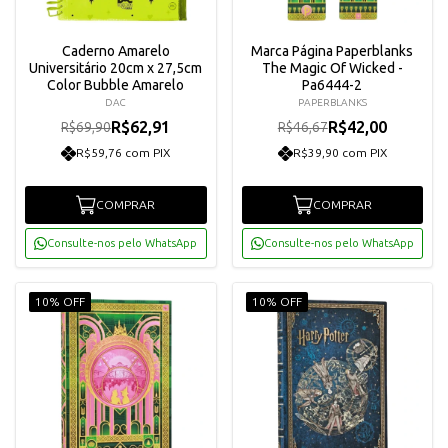
Caderno Amarelo
Marca Página Paperblanks
Universitário 20cm x 27,5cm
The Magic Of Wicked -
Color Bubble Amarelo
Pa6444-2
DAC
PAPERBLANKS
R$62,91
R$42,00
R$69,90
R$46,67
R$59,76 com PIX
R$39,90 com PIX
COMPRAR
COMPRAR
Consulte-nos pelo WhatsApp
Consulte-nos pelo WhatsApp
10% OFF
10% OFF