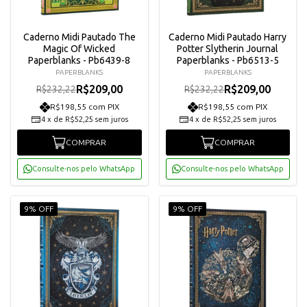
Caderno Midi Pautado The
Caderno Midi Pautado Harry
Magic Of Wicked
Potter Slytherin Journal
Paperblanks - Pb6439-8
Paperblanks - Pb6513-5
PAPERBLANKS
PAPERBLANKS
R$209,00
R$209,00
R$232,22
R$232,22
R$198,55 com PIX
R$198,55 com PIX
4
x
de
R$52,25
sem juros
4
x
de
R$52,25
sem juros
COMPRAR
COMPRAR
Consulte-nos pelo WhatsApp
Consulte-nos pelo WhatsApp
9% OFF
9% OFF