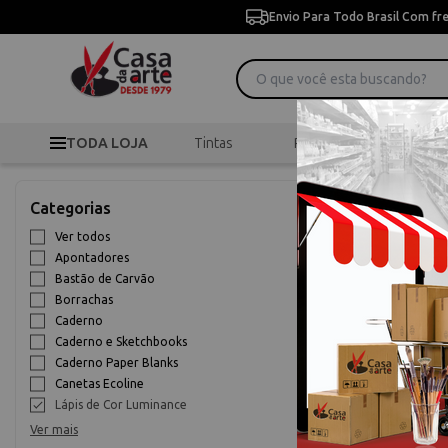
Envio Para Todo Brasil Com fr
TODA LOJA
Tintas
Pincéis
Desen
>
>
L
Início
Desenho
Categorias
Lápis de Cor
Ver todos
Apontadores
9% OFF
Bastão de Carvão
Borrachas
Caderno
Caderno e Sketchbooks
Caderno Paper Blanks
Canetas Ecoline
Lápis de Cor Luminance
Ver mais
Lápis Lumina