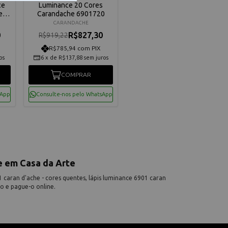
ce
Luminance 20 Cores
e
Carandache 6901720
CARANDACHE
0
R$827,30
R$919,22
R$785,94 com PIX
os
6
x
de
R$137,88
sem juros
COMPRAR
sApp
Consulte-nos pelo WhatsApp
e em Casa da Arte
caran d'ache - cores quentes, lápis luminance 6901 caran
do e pague-o online.