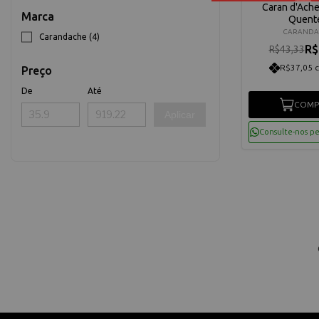
Caran d'Ache
Marca
Quent
CARANDA
Carandache (4)
R$
R$43,33
R$37,05 
Preço
De
Até
COMP
Aplicar
Consulte-nos p