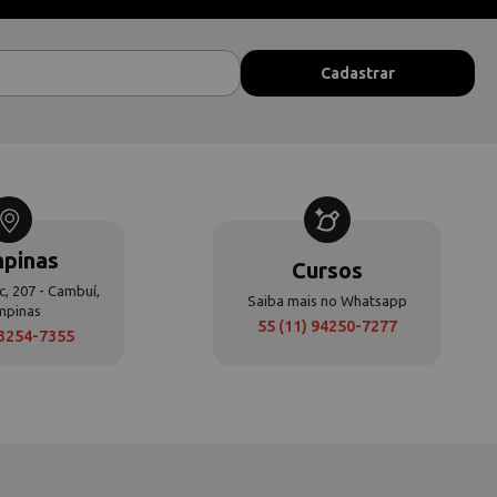
pinas
Cursos
c, 207 - Cambuí,
Saiba mais no Whatsapp
mpinas
55 (11) 94250-7277
 3254-7355