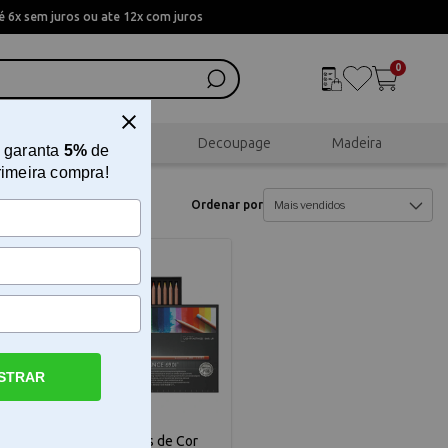
 6x sem juros ou ate 12x com juros
0
al
Scrapbook
Decoupage
Madeira
 garanta
5%
de
rimeira compra!
Ordenar por
9% OFF
STRAR
Estojo Lápis de Cor