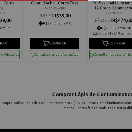
 - Cores
Caran d'Ache - Cores Frias
Profissional Luminan
es
12 Cores Carandach
CARANDACHE
6901.712
CHE
CARANDACHE
R$39,00
R$43,33
39,00
R$474,6
R$527,33
R$37,05 com PIX
com PIX
R$450,87 com PIX
6
x
de
R$79,10
sem jur
RAR
COMPRAR
COMPRAR
elo WhatsApp
Consulte-nos pelo WhatsApp
Consulte-nos pelo What
Comprar Lápis de Cor Luminanc
Compre online Lápis de Cor Luminance por R$35,90. Temos lápis luminance 6901 
d'ache - cores frias e mais. Faça seu pedi