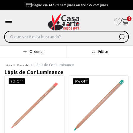
Pague em Até 6x sem juros ou ate 12x com juros
0
Ordenar
Filtrar
>
>
Lápis de Cor Luminance
Início
Desenho
Lápis de Cor Luminance
9% OFF
9% OFF