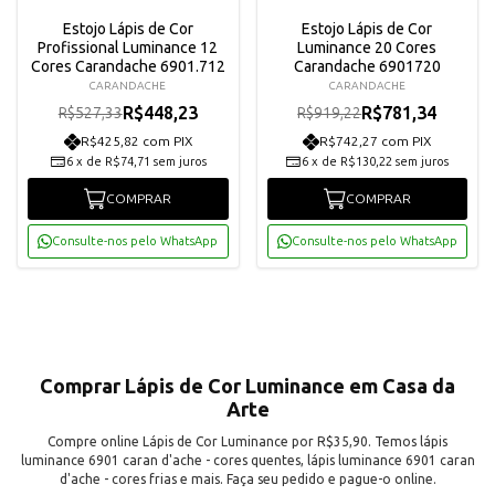
Estojo Lápis de Cor
Estojo Lápis de Cor
Profissional Luminance 12
Luminance 20 Cores
Cores Carandache 6901.712
Carandache 6901720
CARANDACHE
CARANDACHE
R$448,23
R$781,34
R$527,33
R$919,22
R$425,82 com PIX
R$742,27 com PIX
6
x
de
R$74,71
sem juros
6
x
de
R$130,22
sem juros
COMPRAR
COMPRAR
Consulte-nos pelo WhatsApp
Consulte-nos pelo WhatsApp
Comprar Lápis de Cor Luminance em Casa da
Arte
Compre online Lápis de Cor Luminance por R$35,90. Temos lápis
luminance 6901 caran d'ache - cores quentes, lápis luminance 6901 caran
d'ache - cores frias e mais. Faça seu pedido e pague-o online.