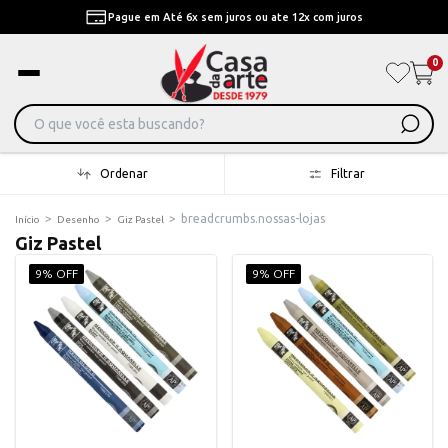
Pague em Até 6x sem juros ou ate 12x com juros
0
Ordenar
Filtrar
>
>
>
breadcrumbs.nossas-lojas
Início
Desenho
Giz Pastel
Giz Pastel
9% OFF
9% OFF