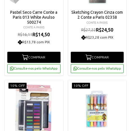
Pastel Seco Carre Conte a
Sketching Crayon Cinza com
Paris 013 White Avulso
2 Conte a Paris 02358
500274
CONTE A PARIS
CONTE A PARIS
R$24,50
R$27,22
R$14,50
R$16,11
R$23,28 com PIX
R$13,78 com PIX
COMPRAR
COMPRAR
Consulte-nos pelo WhatsApp
Consulte-nos pelo WhatsApp
10% OFF
10% OFF