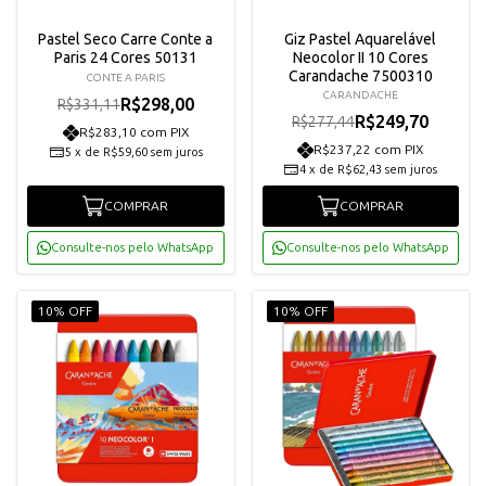
Pastel Seco Carre Conte a
Giz Pastel Aquarelável
Paris 24 Cores 50131
Neocolor II 10 Cores
Carandache 7500310
CONTE A PARIS
CARANDACHE
R$298,00
R$331,11
R$249,70
R$277,44
R$283,10 com PIX
R$237,22 com PIX
5
x
de
R$59,60
sem juros
4
x
de
R$62,43
sem juros
COMPRAR
COMPRAR
Consulte-nos pelo WhatsApp
Consulte-nos pelo WhatsApp
10% OFF
10% OFF