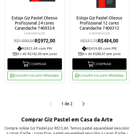
Estojo Giz Pastel Oleoso
Estojo Giz Pastel Oleoso
Profissional 24 cores
Profissional 12 cores
Carandache 7400324
Carandache 7400312
CARANDACHE
CARANDACHE
R$972,00
R$484,00
R$1.080,00
R$537,78
R$923,40 com PIX
R$459,80 com PIX
6
x
de
R$162,00
sem juros
6
x
de
R$80,67
sem juros
COMPRAR
COMPRAR
Consulte-nos pelo WhatsApp
Consulte-nos pelo WhatsApp
1
de
2
Comprar Giz Pastel em Casa da Arte
Compre online Giz Pastel por R$13,60. Temos pastel aquarelável neocolor
ii caran d'ache - cores frias, pastel aquarelável neocolor ii caran d'ache -