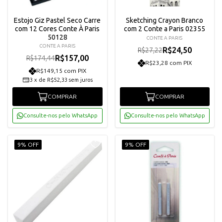
Estojo Giz Pastel Seco Carre
Sketching Crayon Branco
com 12 Cores Conte À Paris
com 2 Conte a Paris 02355
50128
CONTE A PARIS
CONTE A PARIS
R$24,50
R$27,22
R$157,00
R$174,44
R$23,28 com PIX
R$149,15 com PIX
3
x
de
R$52,33
sem juros
COMPRAR
COMPRAR
Consulte-nos pelo WhatsApp
Consulte-nos pelo WhatsApp
9% OFF
9% OFF