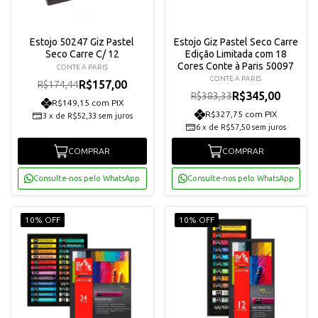
Estojo 50247 Giz Pastel
Estojo Giz Pastel Seco Carre
Seco Carre C/ 12
Edição Limitada com 18
Cores Conte à Paris 50097
CONTE A PARIS
CONTE A PARIS
R$157,00
R$174,44
R$345,00
R$383,33
R$149,15 com PIX
R$327,75 com PIX
3
x
de
R$52,33
sem juros
6
x
de
R$57,50
sem juros
COMPRAR
COMPRAR
Consulte-nos pelo WhatsApp
Consulte-nos pelo WhatsApp
10% OFF
10% OFF