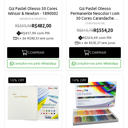
Giz Pastel Oleoso 30 Cores
Giz Pastel Oleoso
Winsor & Newton - 1890002
Permanente Neocolor I com
30 Cores Carandache
WINSOR & NEWTON
7000330
CARANDACHE
R$482,00
R$535,56
R$554,20
R$615,78
R$457,90 com PIX
R$526,49 com PIX
6
x
de
R$80,33
sem juros
6
x
de
R$92,37
sem juros
COMPRAR
COMPRAR
Consulte-nos pelo WhatsApp
Consulte-nos pelo WhatsApp
10% OFF
10% OFF