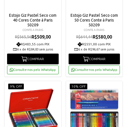
Estojo Giz Pastel Seco com
Estojo Giz Pastel Seco com
40 Cores Conte à Paris
50 Cores Conte à Paris
50209
50209
CONTE A PARIS
CONTE A PARIS
R$509,00
R$580,00
R$565,56
R$644,44
R$483,55 com PIX
R$551,00 com PIX
6
x
de
R$84,83
sem juros
6
x
de
R$96,67
sem juros
COMPRAR
COMPRAR
Consulte-nos pelo WhatsApp
Consulte-nos pelo WhatsApp
9% OFF
10% OFF