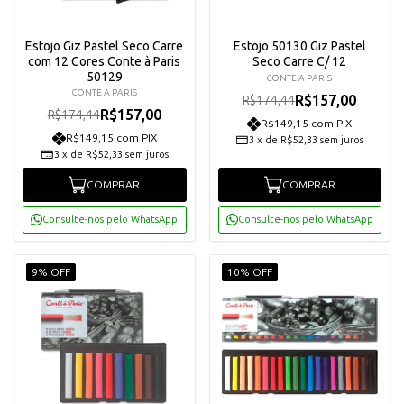
Estojo Giz Pastel Seco Carre
Estojo 50130 Giz Pastel
com 12 Cores Conte à Paris
Seco Carre C/ 12
50129
CONTE A PARIS
CONTE A PARIS
R$157,00
R$174,44
R$157,00
R$174,44
R$149,15 com PIX
R$149,15 com PIX
3
x
de
R$52,33
sem juros
3
x
de
R$52,33
sem juros
COMPRAR
COMPRAR
Consulte-nos pelo WhatsApp
Consulte-nos pelo WhatsApp
9% OFF
10% OFF