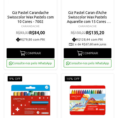
Giz Pastel Carandache
Giz Pastel Caran d'Ache
Swisscolor Wax Pastels com
Swisscolor Wax Pastels
10 Cores - 7002
Aquarelle com 15 Cores -
7502815
CARANDACHE
CARANDACHE
R$84,00
R$135,20
R$93,33
R$150,22
R$79,80 com PIX
R$128,44 com PIX
2
x
de
R$67,60
sem juros
COMPRAR
COMPRAR
Consulte-nos pelo WhatsApp
Consulte-nos pelo WhatsApp
9% OFF
10% OFF