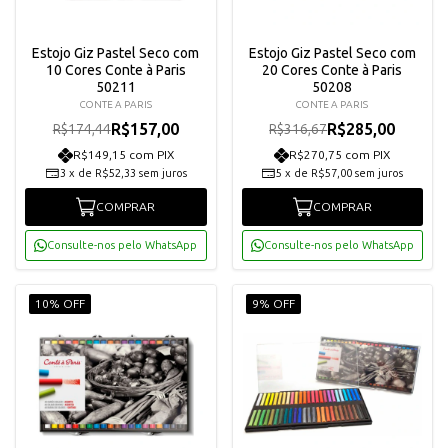
Estojo Giz Pastel Seco com
Estojo Giz Pastel Seco com
10 Cores Conte à Paris
20 Cores Conte à Paris
50211
50208
CONTE A PARIS
CONTE A PARIS
R$157,00
R$285,00
R$174,44
R$316,67
R$149,15 com PIX
R$270,75 com PIX
3
x
de
R$52,33
sem juros
5
x
de
R$57,00
sem juros
COMPRAR
COMPRAR
Consulte-nos pelo WhatsApp
Consulte-nos pelo WhatsApp
10% OFF
9% OFF