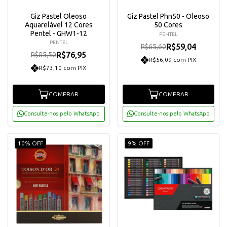
Giz Pastel Oleoso
Giz Pastel Phn50 - Oleoso
Aquarelável 12 Cores
50 Cores
Pentel - GHW1-12
PENTEL
PENTEL
R$59,04
R$65,60
R$76,95
R$85,50
R$56,09 com PIX
R$73,10 com PIX
COMPRAR
COMPRAR
Consulte-nos pelo WhatsApp
Consulte-nos pelo WhatsApp
10% OFF
9% OFF