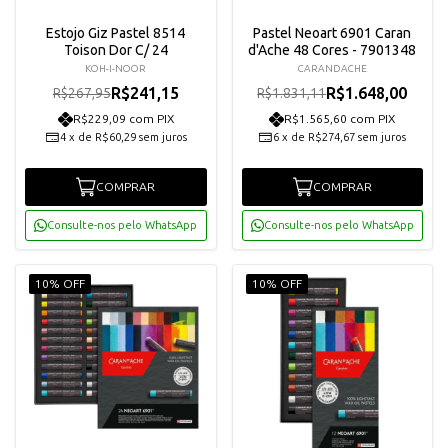
Estojo Giz Pastel 8514
Pastel Neoart 6901 Caran
Toison Dor C/ 24
d'Ache 48 Cores - 7901348
KOH-I-NOOR
CARANDACHE
R$241,15
R$1.648,00
R$267,95
R$1.831,11
R$229,09 com PIX
R$1.565,60 com PIX
4
x
de
R$60,29
sem juros
6
x
de
R$274,67
sem juros
COMPRAR
COMPRAR
Consulte-nos pelo WhatsApp
Consulte-nos pelo WhatsApp
10% OFF
10% OFF