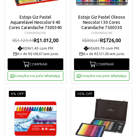
Estojo Giz Pastel
Estojo Giz Pastel Oleoso
Aquarelável Neocolor II 40
Neocolor I 30 Cores
Cores Carandache 7500340
Carandache 7500330
CARANDACHE
CARANDACHE
R$1.012,00
R$726,00
R$1.124,44
R$806,67
R$961,40 com PIX
R$689,70 com PIX
6
x
de
R$168,67
sem juros
6
x
de
R$121,00
sem juros
COMPRAR
COMPRAR
Consulte-nos pelo WhatsApp
Consulte-nos pelo WhatsApp
9% OFF
10% OFF