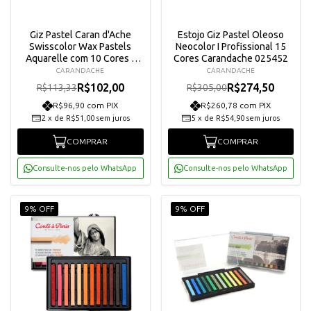
Giz Pastel Caran d'Ache
Estojo Giz Pastel Oleoso
Swisscolor Wax Pastels
Neocolor I Profissional 15
Aquarelle com 10 Cores -
Cores Carandache 025452
7502810
CARANDACHE
CARANDACHE
R$102,00
R$274,50
R$113,33
R$305,00
R$96,90 com PIX
R$260,78 com PIX
2
x
de
R$51,00
sem juros
5
x
de
R$54,90
sem juros
COMPRAR
COMPRAR
Consulte-nos pelo WhatsApp
Consulte-nos pelo WhatsApp
9% OFF
9% OFF