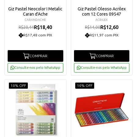
Giz Pastel Neocolor I Metalic
Giz Pastel Oleoso Acrilex
Caran d'Ache
com 12 Cores 09547
CARANDACHE
ACRILEX
R$18,40
R$12,60
R$20,44
R$14,00
R$17,48 com PIX
R$11,97 com PIX
COMPRAR
COMPRAR
Consulte-nos pelo WhatsApp
Consulte-nos pelo WhatsApp
10% OFF
10% OFF