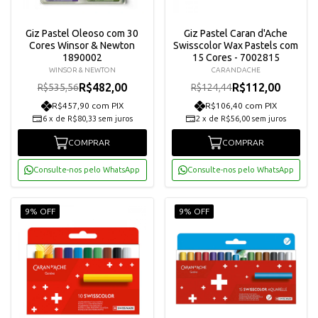
Giz Pastel Oleoso com 30
Giz Pastel Caran d'Ache
Cores Winsor & Newton
Swisscolor Wax Pastels com
1890002
15 Cores - 7002815
WINSOR & NEWTON
CARANDACHE
R$482,00
R$112,00
R$535,56
R$124,44
R$457,90 com PIX
R$106,40 com PIX
6
x
de
R$80,33
sem juros
2
x
de
R$56,00
sem juros
COMPRAR
COMPRAR
Consulte-nos pelo WhatsApp
Consulte-nos pelo WhatsApp
9% OFF
9% OFF