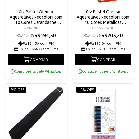
Giz Pastel Oleoso
Giz Pastel Oleoso
Aquarelável Neocolor I com
Aquarelável Neocolor I com
10 Cores Carandache
10 Cores Metalicas
7000310
Carandache 7004310
CARANDACHE
CARANDACHE
R$194,30
R$203,20
R$215,89
R$225,78
R$184,59 com PIX
R$193,04 com PIX
3
x
de
R$64,77
sem juros
4
x
de
R$50,80
sem juros
COMPRAR
COMPRAR
Consulte-nos pelo WhatsApp
Consulte-nos pelo WhatsApp
9% OFF
10% OFF