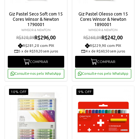
Giz Pastel Seco Soft com 15
Giz Pastel Oleoso com 15
Cores Winsor & Newton
Cores Winsor & Newton
1790001
1890001
WINSOR & NEWTON
WINSOR & NEWTON
R$296,00
R$242,00
R$328,89
R$268,89
R$281,20 com PIX
R$229,90 com PIX
5
x
de
R$59,20
sem juros
4
x
de
R$60,50
sem juros
COMPRAR
COMPRAR
Consulte-nos pelo WhatsApp
Consulte-nos pelo WhatsApp
10% OFF
9% OFF