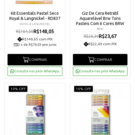
Kit Essentials Pastel Seco
Giz De Cera Retrátil
Royal & Langnickel - RD837
Aquarelável Brw Tons
Pasteis Com 6 Cores BRW
ROYAL & LANGNICKEL
BRW
R$148,05
R$164,50
R$23,67
R$26,30
R$140,65 com PIX
R$22,49 com PIX
2
x
de
R$74,03
sem juros
COMPRAR
COMPRAR
Consulte-nos pelo WhatsApp
Consulte-nos pelo WhatsApp
10% OFF
10% OFF