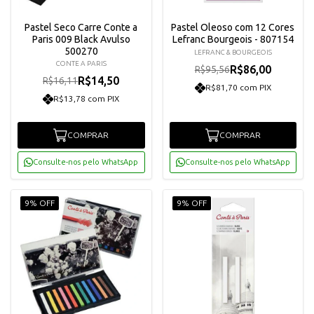
Pastel Seco Carre Conte a
Pastel Oleoso com 12 Cores
Paris 009 Black Avulso
Lefranc Bourgeois - 807154
500270
LEFRANC & BOURGEOIS
CONTE A PARIS
R$86,00
R$95,56
R$14,50
R$16,11
R$81,70 com PIX
R$13,78 com PIX
COMPRAR
COMPRAR
Consulte-nos pelo WhatsApp
Consulte-nos pelo WhatsApp
9% OFF
9% OFF