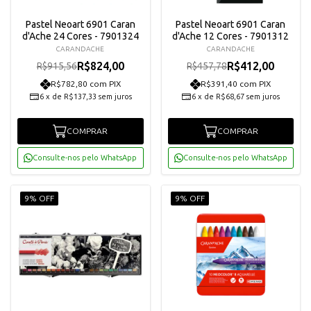
Pastel Neoart 6901 Caran
Pastel Neoart 6901 Caran
d'Ache 24 Cores - 7901324
d'Ache 12 Cores - 7901312
CARANDACHE
CARANDACHE
R$824,00
R$412,00
R$915,56
R$457,78
R$782,80 com PIX
R$391,40 com PIX
6
x
de
R$137,33
sem juros
6
x
de
R$68,67
sem juros
COMPRAR
COMPRAR
Consulte-nos pelo WhatsApp
Consulte-nos pelo WhatsApp
9% OFF
9% OFF