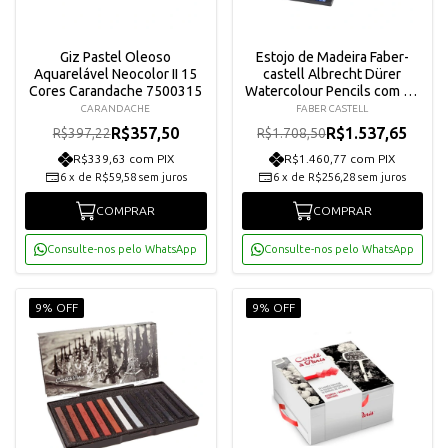
Giz Pastel Oleoso
Estojo de Madeira Faber-
Aquarelável Neocolor II 15
castell Albrecht Dürer
Cores Carandache 7500315
Watercolour Pencils com 48
Cores Faber-castell 117506
CARANDACHE
FABER CASTELL
R$357,50
R$1.537,65
R$397,22
R$1.708,50
R$339,63 com PIX
R$1.460,77 com PIX
6
x
de
R$59,58
sem juros
6
x
de
R$256,28
sem juros
COMPRAR
COMPRAR
Consulte-nos pelo WhatsApp
Consulte-nos pelo WhatsApp
9% OFF
9% OFF