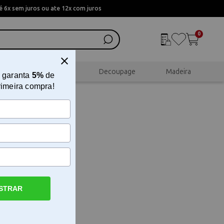
 6x sem juros ou ate 12x com juros
0
al
Scrapbook
Decoupage
Madeira
 garanta
5%
de
rimeira compra!
STRAR