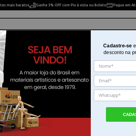
etes mais baratos
Ganhe 5% OFF com Pix à vista ou Boleto
Pague em Até
ho
Cavaletes
Pintura Artística
Pintura Artesan
Cadastre-se
e
desconto na p
 pesquisa. Por favor, tente com outros filtros.
CADA
 Cofre em Casa da Arte
e por . Faça seu pedido e pague-o online.