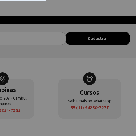
pinas
Cursos
c, 207 - Cambuí,
Saiba mais no Whatsapp
mpinas
55 (11) 94250-7277
 3254-7355