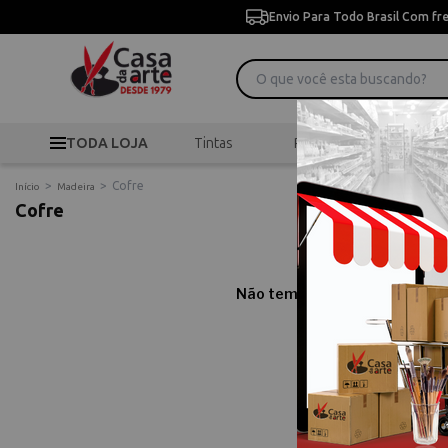
Envio Para Todo Brasil Com fr
TODA LOJA
Tintas
Pincéis
Desen
>
>
Cofre
Início
Madeira
Cofre
Não temos resultados para sua
Comprar
Compre online Cofr